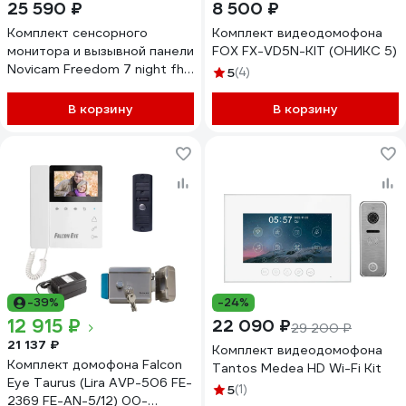
25 590 ₽
8 500 ₽
Комплект сенсорного
Комплект видеодомофона
монитора и вызывной панели
FOX FX-VD5N-KIT (ОНИКС 5)
Novicam Freedom 7 night fhd
5
(4)
wifi kit 4228
В корзину
В корзину
-39%
-24%
12 915 ₽
22 090 ₽
29 200 ₽
21 137 ₽
Комплект видеодомофона
Комплект домофона Falcon
Tantos Medea HD Wi-Fi Kit
Eye Taurus (Lira AVP-506 FE-
5
(1)
2369 FE-AN-5/12) 00-