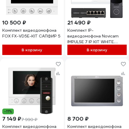
10 500 ₽
21 490 ₽
Комплект видеодомофона
Комплект IP-
FOX FX-VD5E-KIT САПФИР 5
видеодомофона Novicam
IMPULSE 7 IP KIT WHITE.
Сенсорный видеодомофон,
В корзину
В корзину
вызывная панель со
считывателем, PoE-
коммутатор. Поддержка SIP.
Приложение Smart Life 4645
-11%
7 149 ₽
8 700 ₽
7 990 ₽
Комплект видеодомофона
Комплект видеодомофона