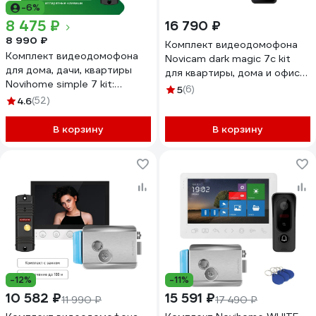
-6%
8 475 ₽
16 790 ₽
8 990 ₽
Комплект видеодомофона
Комплект видеодомофона
Novicam dark magic 7c kit
для дома, дачи, квартиры
для квартиры, дома и офиса
Novihome simple 7 kit:
4222
5
(6)
монитор и вызывная панель
4.6
(52)
4378
В корзину
В корзину
-12%
-11%
10 582 ₽
15 591 ₽
11 990 ₽
17 490 ₽