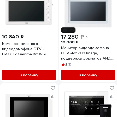
-9%
17 280 ₽
10 840 ₽
19 008 ₽
Комплект цветного
Монитор видеодомофона
видеодомофона CTV -
CTV -M5708 Image,
DP3702 Gamma Kit WSi
поддержка форматов AHD,
(вызывная панель -D40 Plus
TVI, CVI и CVBS с
и монитор -M3702 Gamma),
3
(1)
разрешением
поддержка формата Full HD,
1080p/720p/960H,
монитор с экраном 7") 10-
В корзину
В корзину
встроенный модуль Wi-Fi,
0001066
Режим "Картина" с
демонстрацией
загруженных изображений. 3
сменные декоративные
рамки в комплекте. 10-
0000574