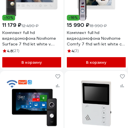
-10%
-16%
11 179 ₽
15 990 ₽
12 490 ₽
18 990 ₽
Комплект full hd
Комплект full hd
видеодомофона Novihome
видеодомофона Novihome
Surface 7 fhd kit white v.
Comfy 7 fhd wifi kit white с
4255
wifi v. 4099
4.8
(21)
4
(3)
В корзину
В корзину