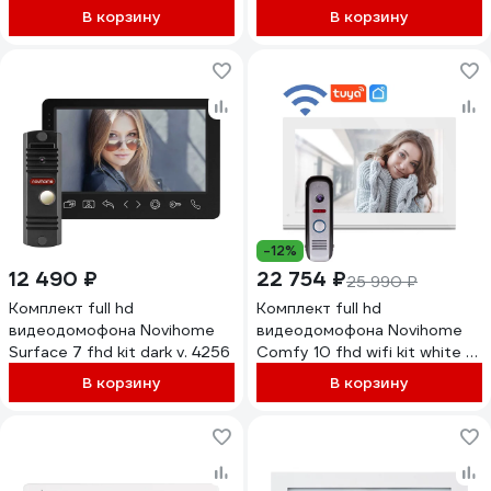
подъездным домофоном
В корзину
В корзину
через мск/мсц c
поддержкой HOOK 4111
-12%
12 490 ₽
22 754 ₽
25 990 ₽
Комплект full hd
Комплект full hd
видеодомофона Novihome
видеодомофона Novihome
Surface 7 fhd kit dark v. 4256
Comfy 10 fhd wifi kit white с
wifi v. 4101
В корзину
В корзину