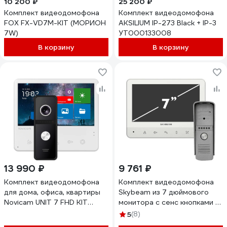
10 200 ₽
25 200 ₽
Комплект видеодомофона
Комплект видеодомофона
FOX FX-VD7M-KIT (МОРИОН
AKSILIUM IP-273 Black + IP-3
7W)
УТ000133008
В корзину
В корзину
13 990 ₽
9 761 ₽
Комплект видеодомофона
Комплект видеодомофона
для дома, офиса, квартиры
Skybeam из 7 дюймового
Novicam UNIT 7 FHD KIT
монитора с сенс кнопками и
домофон и вызывная панель,
вызывной панели, белый RL-
5
(8)
запись фото/видео, работа с
B7WH