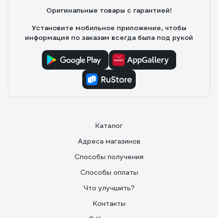
Подключается к Minimir Home, через приложение
Оригинальные товары с гарантией!
можно посмотреть, кто у двери, даже если
находишься не дома. Есть датчик движения - пишет,
Установите мобильное приложение, чтобы
если кто-то просто прошёл мимо, удобно для
информация по заказам всегда была под рукой
контроля. Монтаж простой, внешний вид стильный -
чёрный корпус смотрится аккуратно. В целом,
надёжный вариант за свои деньги.
Каталог
Адреса магазинов
Способы получения
Способы оплаты
Что улучшить?
Контакты