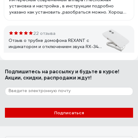
установка и настройка , в инструкции подробно
указано как установить ,разобраться можно. Хорошее
цветное качество изображения ,резкое . Звонок
громкий . Вызывную панель установили на лестнице
-слышен на весь подъезд и звонок и разговор .
22 отзыва
Отзыв о трубке домофона REXANT с
индикатором и отключением звука RX-346
Premium 45-0346
Илья Токмаков
02.02.2023
Подпишитесь
на рассылку
и будьте в курсе!
Все работает.
Акции, скидки, распродажи ждут!
1 отзыв
Отзыв о видеозвонке Elektrostandard
Умный дом 76106/00 черный a069488
Подписаться
Костя
17.06.2025
Картинка хорошая, днём и ночью видно чётко.