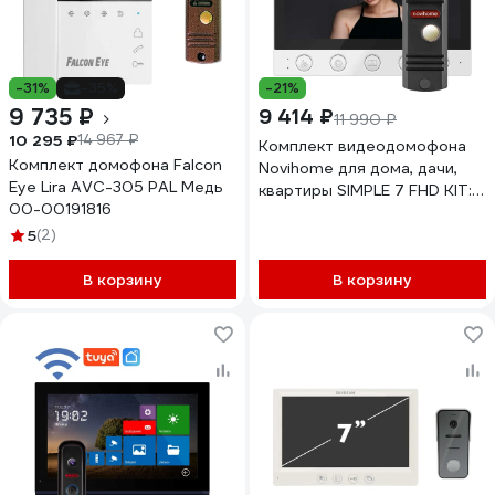
-31%
-35%
-21%
9 735 ₽
9 414 ₽
11 990 ₽
10 295 ₽
14 967 ₽
Комплект видеодомофона
Комплект домофона Falcon
Novihome для дома, дачи,
Eye Lira AVC-305 PAL Медь
квартиры SIMPLE 7 FHD KIT:
00-00191816
монитор и вызывная панель
FHD, функция Не
5
(2)
беспокоить, совместим с
подъездным домофоном
В корзину
В корзину
через модуль сопряжения
4390