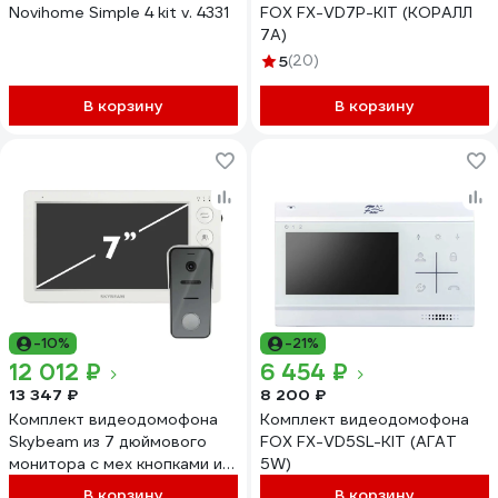
Novihome Simple 4 kit v. 4331
FOX FX-VD7P-KIT (КОРАЛЛ
7A)
5
(20)
В корзину
В корзину
-10%
-21%
12 012 ₽
6 454 ₽
13 347 ₽
8 200 ₽
Комплект видеодомофона
Комплект видеодомофона
Skybeam из 7 дюймового
FOX FX-VD5SL-KIT (АГАТ
монитора с мех кнопками и
5W)
вызывной панели, белый
В корзину
В корзину