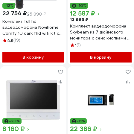
-12%
-10%
12 587 ₽
22 754 ₽
25 990 ₽
13 985 ₽
Комплект full hd
Комплект видеодомофона
видеодомофона Novihome
Skybeam из 7 дюймового
Comfy 10 dark fhd wifi kit с
монитора с сенс кнопками и
wifi v. 4102
4.6
(19)
вызывной панели, белый
1
(1)
(94712HA+94208-1080PW)
94712HA+94208-1080PWH
В корзину
В корзину
-20%
-11%
8 160 ₽
22 386 ₽