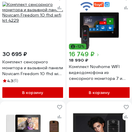
-12%
16 749 ₽
30 695 ₽
18 990 ₽
Комплект сенсорного
Комплект Novihome WIFI
монитора и вызывной панели
видеодомофона из
Novicam Freedom 10 fhd wifi
сенсорного монитора 7 и
kit 4229
4.3
(6)
вызывной панели COMFY 7
DARK FHD WIFI KIT. 5 м
В корзину
В корзину
кабель в комплекте.
Поддержка Android и IOS.
Совместим с 4100