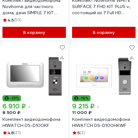
Комплект видеодомофона
Комплект Novihome WHITE
Novihome для частного
SURFACE 7 FHD KIT PLUS v.,
дома, дачи SIMPLE 7 KIT
состоящий из 7 Full HD
PLUS: монитор, вызывная
видеодомофона, вызывной
4.5
(53)
панель со встроенным БУЗ,
панели со СКУД и
электромеханический замок
электромеханического
В корзину
В корзину
4379
замка 4297
-19%
-16%
6 910 ₽
9 215 ₽
8 500 ₽
11 000 ₽
Комплект видеодомофона
Комплект видеодомофона
HIWATCH DS-D100KF
HIWATCH DS-D100HKWF
4.8
(21)
5
(2)