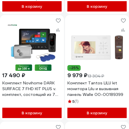
00190821
В корзину
В корзину
-25%
17 490 ₽
9 979 ₽
13 304 ₽
Комплект Novihome DARK
Комплект Tantos LILU kit
SURFACE 7 FHD KIT PLUS v.
монитора Lilu и вызывная
комплект, состоящий из 7
панель Walle 00-00189399
Full HD видеодомофона,
5
(1)
вызывной панели со СКУД и
электромеханического
В корзину
В корзину
замка 4298