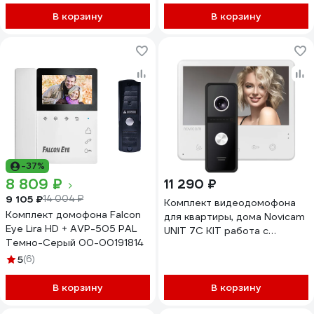
В корзину
В корзину
-37%
8 809 ₽
11 290 ₽
9 105 ₽
14 004 ₽
Комплект видеодомофона
Комплект домофона Falcon
для квартиры, дома Novicam
Eye Lira HD + AVP-505 PAL
UNIT 7C KIT работа с
Темно-Серый 00-00191814
подъездным домофоном
Vizit, Cyfral, Eltis без
5
(6)
дополнительного
оборудования, поддержка
В корзину
В корзину
сигнала HOOK 4905