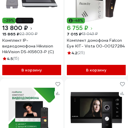
-29%
-38%
-48%
13 800 ₽
6 755 ₽
15 865 ₽
7 015 ₽
22 300 ₽
13 043 ₽
Комплект IP-
Комплект домофона Falcon
видеодомофона Hikvision
Eye KIT- Vista 00-00127284
HikVision DS-KIS603-P (C)
4.2
(25)
4.5
(15)
В корзину
В корзину