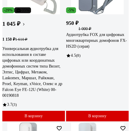
-29%
-35%
-5%
950 ₽
1 045 ₽
1 000 ₽
Аудиотрубка FOX для цифровых
1 150 ₽
1 610 ₽
многоквартирных домофонов FX-
HS2D (серая)
Универсальная аудиотрубка для
использования в составе
4.5
(8)
цифровых или координатных
домофонных систем типа Визит,
Элтис, Цифрал, Метаком,
Laskomex, Маршал, Райкман,
Proel, Keyman, xVoice, Олевс и др
Falcon Eye FE-12U (White) 00-
00190818
3.7
(3)
В корзину
В корзину