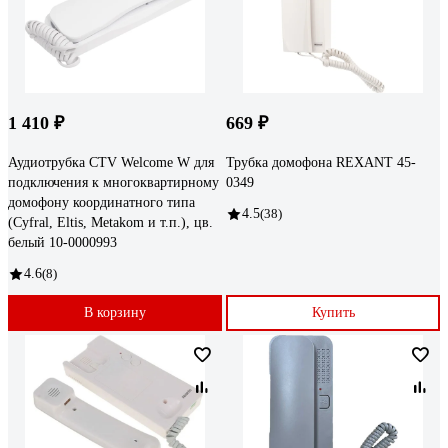
1 410 ₽
669 ₽
Аудиотрубка CTV Welcome W для
Трубка домофона REXANT 45-
подключения к многоквартирному
0349
домофону координатного типа
4.5
(38)
(Cyfral, Eltis, Metakom и т.п.), цв.
белый 10-0000993
4.6
(8)
В корзину
Купить