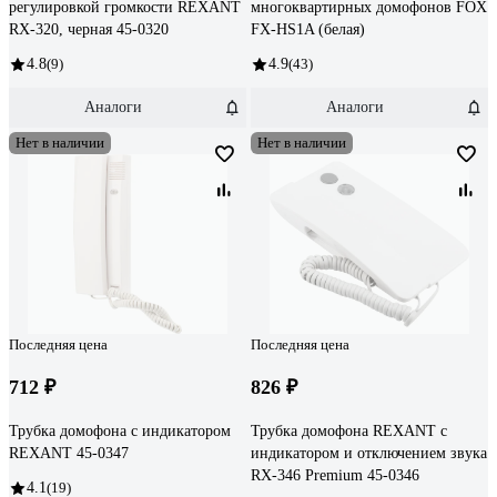
регулировкой громкости REXANT
многоквартирных домофонов FOX
RX-320, черная 45-0320
FX-HS1A (белая)
4.8
(9)
4.9
(43)
Аналоги
Аналоги
Нет в наличии
Нет в наличии
Последняя цена
Последняя цена
712 ₽
826 ₽
Трубка домофона с индикатором
Трубка домофона REXANT с
REXANT 45-0347
индикатором и отключением звука
RX-346 Premium 45-0346
4.1
(19)