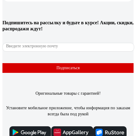
Premium 45-0346
Илья Токмаков
02.02.2023
Подпишитесь
на рассылку
и будьте в курсе! Акции, скидки,
Все работает.
распродажи ждут!
1 отзыв
Отзыв о видеозвонке Elektrostandard Умный
дом 76106/00 черный a069488
Подписаться
Костя
17.06.2025
Картинка хорошая, днём и ночью видно чётко. Подключается
Оригинальные товары с гарантией!
к Minimir Home, через приложение можно посмотреть, кто у
двери, даже если находишься не дома. Есть датчик
движения - пишет, если кто-то просто прошёл мимо, удобно
Установите мобильное приложение, чтобы информация по заказам
для контроля. Монтаж простой, внешний вид стильный -
всегда была под рукой
чёрный корпус смотрится аккуратно. В целом, надёжный
вариант за свои деньги.