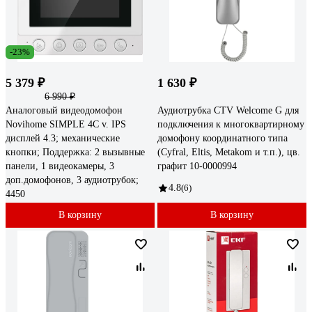
-23%
5 379 ₽
1 630 ₽
6 990 ₽
Аналоговый видеодомофон
Аудиотрубка CTV Welcome G для
Novihome SIMPLE 4C v. IPS
подключения к многоквартирному
дисплей 4.3; механические
домофону координатного типа
кнопки; Поддержка: 2 вызывные
(Cyfral, Eltis, Metakom и т.п.), цв.
панели, 1 видеокамеры, 3
графит 10-0000994
доп.домофонов, 3 аудиотрубок;
4.8
(6)
4450
В корзину
В корзину