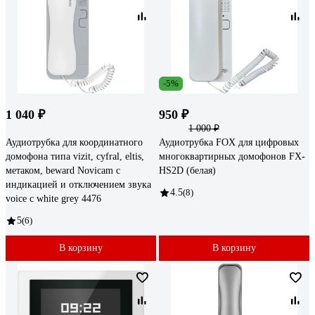
-5%
1 040 ₽
950 ₽
1 000 ₽
Аудиотрубка для координатного
Аудиотрубка FOX для цифровых
домофона типа vizit, cyfral, eltis,
многоквартирных домофонов FX-
метаком, beward Novicam с
HS2D (белая)
индикацией и отключением звука
4.5
(8)
voice c white grey 4476
5
(6)
В корзину
В корзину