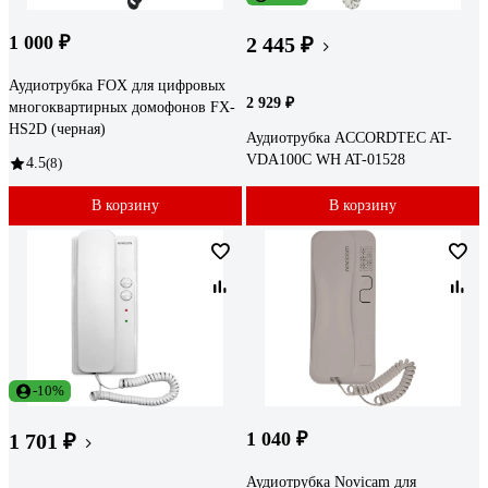
1 000 ₽
2 445 ₽
Аудиотрубка FOX для цифровых
2 929 ₽
многоквартирных домофонов FX-
HS2D (черная)
Аудиотрубка ACCORDTEC AT-
VDA100C WH AT-01528
4.5
(8)
В корзину
В корзину
-10%
1 040 ₽
1 701 ₽
Аудиотрубка Novicam для