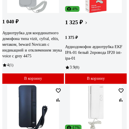
-4%
1 040 ₽
1 325 ₽
Аудиотрубка для координатного
1 375 ₽
домофона типа vizit, cyfral, eltis,
метаком, beward Novicam с
Аудиодомофон аудиотрубка EKF
индикацией и отключением звука
IPA-01 белый 2провода IP20 int-
voice c grey 4475
ipa-01
4
(1)
3.9
(8)
В корзину
В корзину
-17%