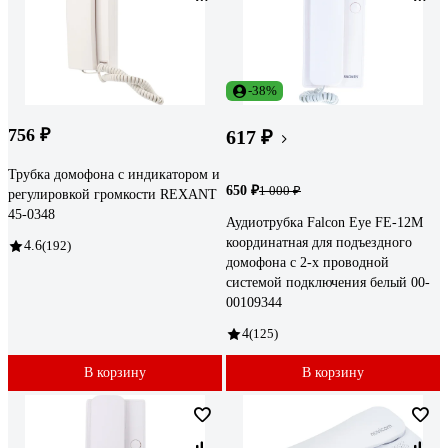
-38%
756 ₽
617 ₽
Трубка домофона с индикатором и
650 ₽
1 000 ₽
регулировкой громкости REXANT
45-0348
Аудиотрубка Falcon Eye FE-12M
координатная для подъездного
4.6
(192)
домофона с 2-х проводной
системой подключения белый 00-
00109344
4
(125)
В корзину
В корзину