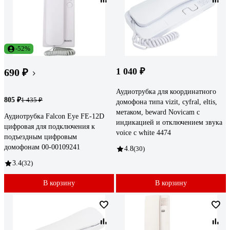
-52%
1 040 ₽
690 ₽
Аудиотрубка для координатного
805 ₽
1 435 ₽
домофона типа vizit, cyfral, eltis,
метаком, beward Novicam с
Аудиотрубка Falcon Eye FE-12D
индикацией и отключением звука
цифровая для подключения к
voice c white 4474
подъездным цифровым
домофонам 00-00109241
4.8
(30)
3.4
(32)
В корзину
В корзину