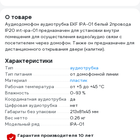
25м, толщина
серый, 50x25x4
0,25мм 2000832
мм 1шт
smkd0853.0
О товаре
Аудиодомофон аудиотрубка EKF IPA-01 белый 2провода
IP20 int-ipa-01 предназначен для установки внутри
помещения для осуществления видео/аудио связи с
посетителем через домофон. Также он предназначен для
дистанционного открывания двери (калитки).
Характеристики
Тип
аудиотрубка
Тип питания
от домофонной линии
Материал
пластик
Рабочая температура
от +5 до +45 °С
Влажность
0-93 %
Координатная аудиотрубка
да
Цифровая аудиотрубка
нет
Габариты без упаковки
213x81x45 мм
Вес нетто
0.26 кг
Модельный ряд
IPA-01
Гарантия производителя 10 лет