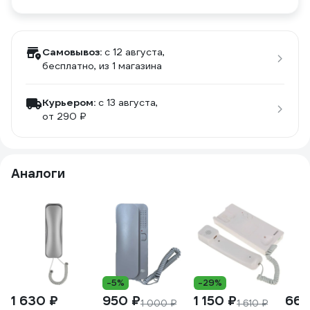
Самовывоз:
c 12 августа,
бесплатно
, из 1 магазина
Курьером:
c 13 августа,
от 290 ₽
Аналоги
-5%
-29%
1 630 ₽
950 ₽
1 150 ₽
669
1 000 ₽
1 610 ₽