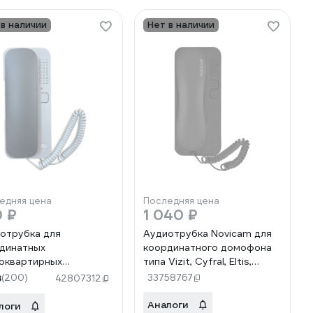
 в наличии
Нет в наличии
едняя цена
Последняя цена
0 ₽
1 040 ₽
отрубка для
Аудиотрубка Novicam для
динатных
координатного домофона
оквартирных
типа Vizit, Cyfral, Eltis,
фонов FOX FX-HS2A
Метаком, Beward (Дом.ru,
8
(200)
33758767
42807312
фит)
Ростелеком, Интерсвязь),
Спутник с индикацией и
Аналоги
логи