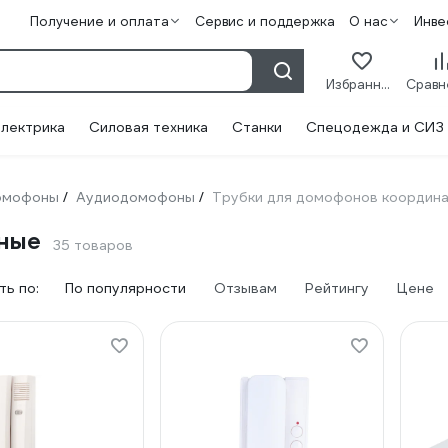
Получение и оплата
Сервис и поддержка
О нас
Инве
Избранное
лектрика
Силовая техника
Станки
Спецодежда и СИЗ
омофоны
Аудиодомофоны
Трубки для домофонов координ
/
/
ные
35 товаров
ь по:
По популярности
Отзывам
Рейтингу
Цене