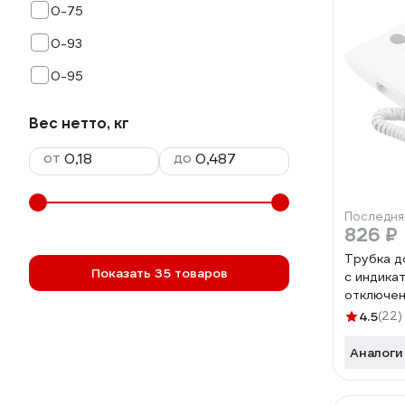
0-75
0-93
0-95
Вес нетто, кг
от
до
Последня
826 ₽
Трубка 
Показать 35 товаров
с индика
отключен
Premium 
4.5
(22)
Аналоги