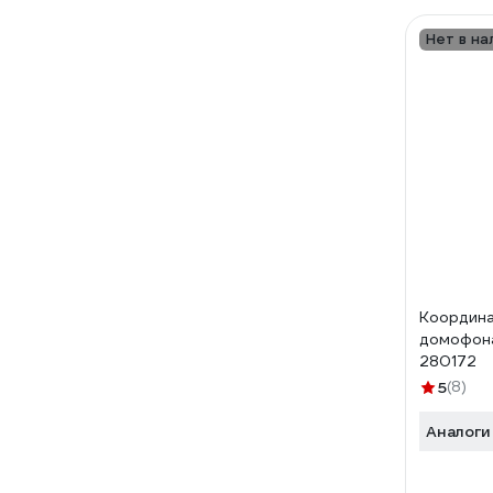
Нет в на
Координа
домофона
280172
5
(8)
Аналоги