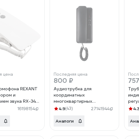
я цена
Последняя цена
Посл
800 ₽
757
домофона REXANT
Аудиотрубка для
Труб
тором и
координатных
инди
ием звука RX-346
многоквартирных
регу
45-0346
домофонов FOX FX-HS1A
REXA
4.9
(43)
4.
16198154
27141944
(черная)
0321
Аналоги
Ана