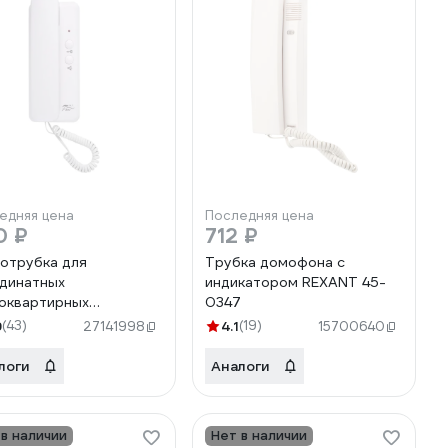
едняя цена
Последняя цена
0 ₽
712 ₽
отрубка для
Трубка домофона с
динатных
индикатором REXANT 45-
оквартирных
0347
фонов FOX FX-HS1A
9
(43)
4.1
(19)
27141998
15700640
ая)
логи
Аналоги
 в наличии
Нет в наличии