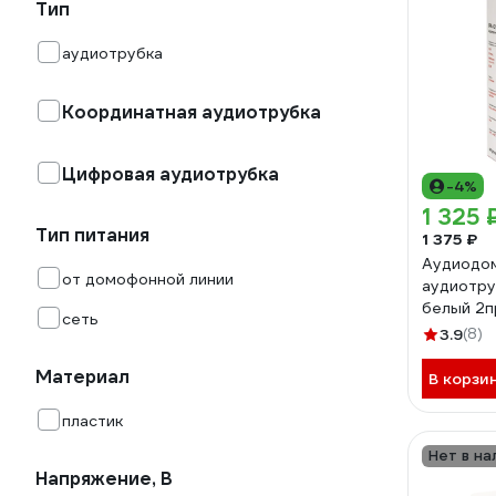
Тип
аудиотрубка
Координатная аудиотрубка
Цифровая аудиотрубка
-4%
1 325 
Тип питания
1 375 ₽
Аудиодо
от домофонной линии
аудиотру
белый 2п
сеть
ipa-01
3.9
(8)
Материал
В корзи
пластик
Нет в на
Напряжение, В