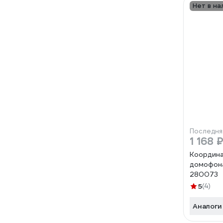
Нет в на
Последня
1 168 
Координа
домофона
280073
5
(4)
Аналоги