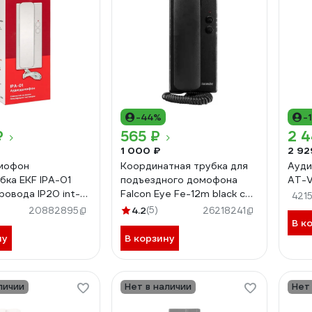
-44%
-
₽
565 ₽
2 4
1 000 ₽
2 92
мофон
Координатная трубка для
Ауд
бка EKF IPA-01
подъездного домофона
AT-
ровода IP20 int-
Falcon Eye Fe-12m black с
421
2-х проводной системой
4.2
(5)
20882895
26218241
подключения 00-00109130
В к
ну
В корзину
личии
Нет в наличии
Нет