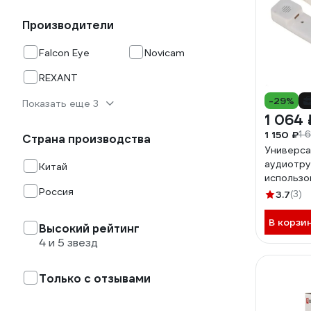
Производители
Falcon Eye
Novicam
REXANT
-29%
Показать еще 3
1 064 
1 150 ₽
1 
Страна производства
Универса
аудиотру
Китай
использо
Россия
цифровых
3.7
(3)
координ
систем ти
В корзи
Высокий рейтинг
Цифрал, 
4 и 5 звезд
Laskomex
Райкман, 
xVoice, О
Только с отзывами
Eye FE-12
0019081