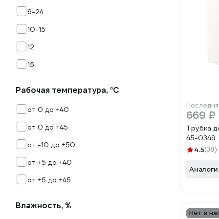
6-24
10-15
12
15
Рабочая температура, °С
Последня
от 0 до +40
669 ₽
от 0 до +45
Трубка 
45-0349
от -10 до +50
4.5
(38)
от +5 до +40
Аналоги
от +5 до +45
Влажность, %
Нет в на