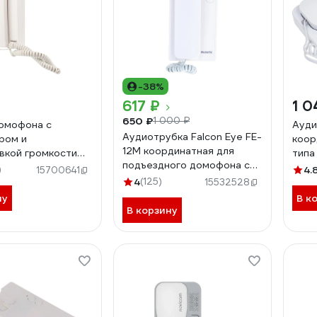
-38%
617 ₽
1 0
650 ₽
1 000 ₽
омофона с
Ауди
Аудиотрубка Falcon Eye FE-
ром и
коор
12M координатная для
вкой громкости
типа v
подъездного домофона с
45-0348
мета
)
4.
15700641
2-х проводной системой
инди
4
(125)
15532528
подключения белый 00-
звук
ну
В к
00109344
В корзину