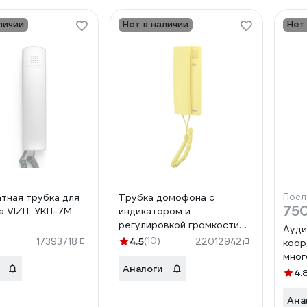
личии
Нет в наличии
Нет
тная трубка для
Трубка домофона с
Посл
75
 VIZIT УКП-7М
индикатором и
регулировкой громкости
Ауди
REXANT RX-322, желтая 45-
4.5
(10)
17393718
22012942
коор
0322
мног
Аналоги
домо
4.
(гра
Ана