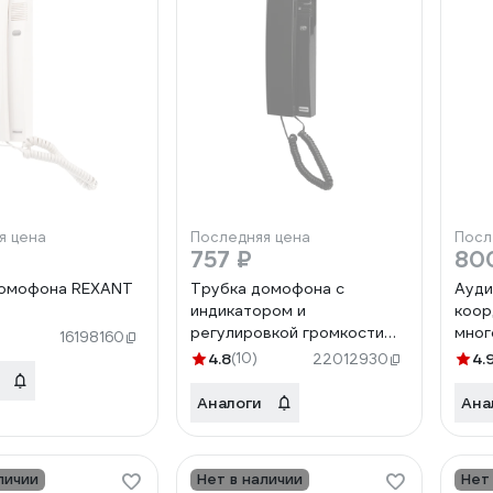
я цена
Последняя цена
Посл
757 ₽
80
домофона REXANT
Трубка домофона с
Ауди
индикатором и
коор
регулировкой громкости
мног
16198160
REXANT RX-320, черная 45-
домо
4.8
(10)
4.
22012930
0320
(бел
Аналоги
Ана
личии
Нет в наличии
Нет