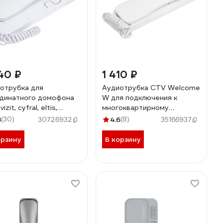
40 ₽
1 410 ₽
отрубка для
Аудиотрубка CTV Welcome
динатного домофона
W для подключения к
izit, cyfral, eltis,
многоквартирному
ком, beward Novicam с
домофону координатного
8
(30)
4.6
(8)
30726932
35166937
кацией и отключением
типа (Cyfral, Eltis, Metakom
а voice c white 4474
и т.п.), цв. белый 10-
орзину
В корзину
0000993