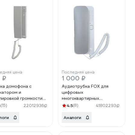
едняя цена
Последняя цена
 ₽
1 000 ₽
ка домофона с
Аудиотрубка FOX для
катором и
цифровых
лировкой громкости
многоквартирных
NT RX-321, серая 45-
домофонов FX-HS2D
3
(15)
4.5
(8)
22012936
41802293
(графит)
логи
Аналоги