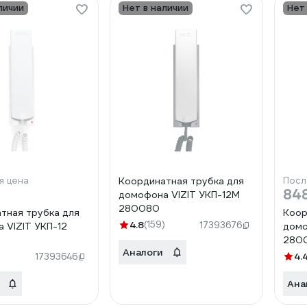
личии
Нет в наличии
Нет
я цена
Координатная трубка для
Посл
₽
84
домофона VIZIT УКП-12М
280080
тная трубка для
Коор
4.8
(159)
17393676
 VIZIT УКП-12
домо
280
Аналоги
4.
17393646
Ана