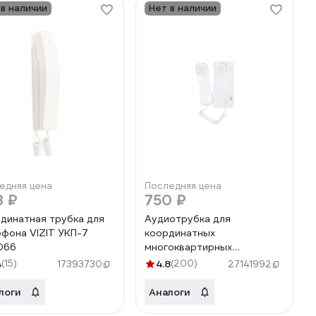
 в наличии
Нет в наличии
едняя цена
Последняя цена
8 ₽
750 ₽
динатная трубка для
Аудиотрубка для
фона VIZIT УКП-7
координатных
066
многоквартирных
домофонов FOX FX-HS2A
4
(15)
4.8
(200)
17393730
27141992
белая
логи
Аналоги