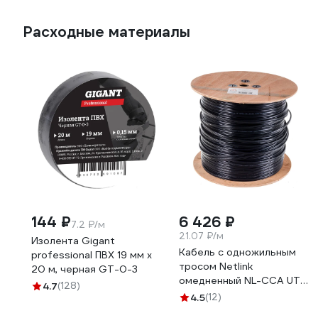
Расходные материалы
144 ₽
6 426 ₽
7.2 ₽/м
21.07 ₽/м
Изолента Gigant
Кабель с одножильным
professional ПВХ 19 мм х
тросом Netlink
20 м, черная GT-0-3
омедненный NL-CCA UTP
4.7
(128)
4PR 24 AWG CAT5е 305м
4.5
(12)
внешний УТ-00000566