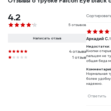
Отзывы о трубке Falcon Eye blac
4.2
Сортировать
5 отзывов
Написать отзыв
Аркадий С.
1
Недостатки:
Кнопки откры
4 отзыва
пальцем не т
1 отзыв
общая беда м
Комментарий
Нормальная тр
более удобну
надежно.
Ответить