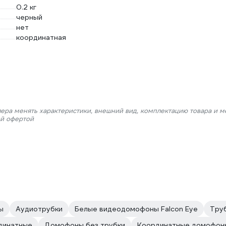
0.2 кг
черный
нет
координатная
лера менять характеристики, внешний вид, комплектацию товара и м
ой офертой
ы
Аудиотрубки
Белые видеодомофоны Falcon Eye
Труб
динатные
Домофоны без трубки
Координатные домофоны