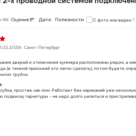
k с 2-х проводной системой подключе
 по:
Оценке
Дате
Полезности
1
С фото или видео
5.02.2025
г. Санкт-Петербург
вания дверей и отключения зуммера расположены рядом, а ник
уда (в темной прихожей это легко сделать), потом будете оп
ногих трубок.
:
убка, простая, как лом. Работает без нареканий уже несколь
ю подвеску гарнитуры - не надо долго целиться и пристрелива