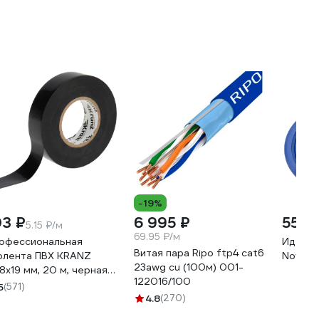
-19%
03 ₽
6 995 ₽
55 ₽
5.15 ₽/м
69.95 ₽/м
офессиональная
Иденте
Витая пара Ripo ftp4 cat6
олента ПВХ KRANZ
Novica
23awg cu (100м) 001-
18х19 мм, 20 м, черная
122016/100
-09-2806
5
(571)
4.8
(270)