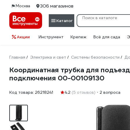
306 магазинов
Москва
Каталог
Акции
Инструмент
Крепеж
Всё для сада
Э
Главная
Электрика и свет
Системы безопасности
Д
/
/
/
Координатная трубка для подъезд
подключения 00-00109130
Код товара:
26218241
4.2
(5 отзывов)
2 вопроса