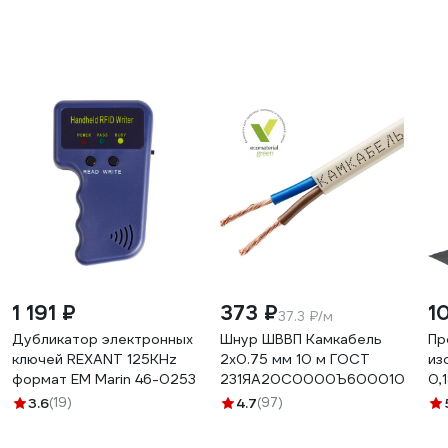
1 191 ₽
373 ₽
1
37.3 ₽/м
Дубликатор электронных
Шнур ШВВП Камкабель
Пр
ключей REXANT 125KHz
2x0.75 мм 10 м ГОСТ
из
формат EM Marin 46-0253
231ЯA20C0000Ъ600010М
0,
KR
3.6
(19)
4.7
(97)