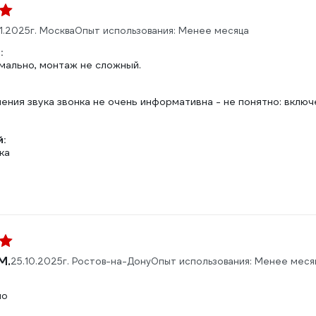
11.2025
г. Москва
Опыт использования: Менее месяца
:
мально, монтаж не сложный.
ения звука звонка не очень информативна - не понятно: включе
:
ка
М.
25.10.2025
г. Ростов-на-Дону
Опыт использования: Менее меся
но