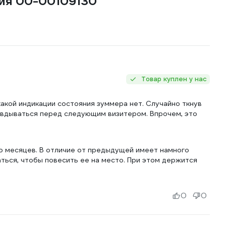
ния 00-00109130
Товар куплен у нас
акой индикации состояния зуммера нет. Случайно ткнув
равдываться перед следующим визитером. Впрочем, это
ко месяцев. В отличие от предыдущей имеет намного
ться, чтобы повесить ее на место. При этом держится
0
0