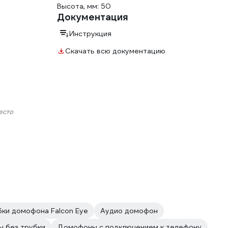
Высота, мм: 50
Документация
Инструкция
Скачать всю документацию
есто
ки домофона Falcon Eye
Аудио домофон
 без трубки
Домофоны с подключением к телефону