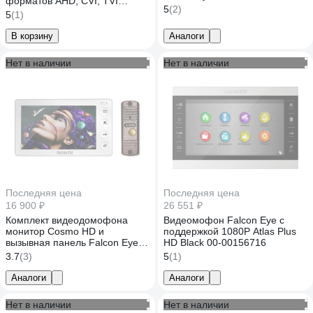
форматов AHD, CVI, TVI
00354262
5
(2)
Cosmo HD Wi-Fi 00-00182798
5
(1)
В корзину
Аналоги
Нет в наличии
Нет в наличии
Последняя цена
Последняя цена
16 900 ₽
26 551 ₽
Комплект видеодомофона
Видеомофон Falcon Eye c
монитор Cosmo HD и
поддержкой 1080P Atlas Plus
вызывная панель Falcon Eye
HD Black 00-00156716
KIT Space HD FE-305HD 00-
3.7
(3)
5
(1)
00186407
Аналоги
Аналоги
Нет в наличии
Нет в наличии