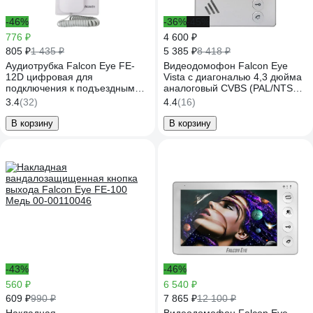
-46%
-36%
-45%
776 ₽
4 600 ₽
805 ₽
5 385 ₽
1 435 ₽
8 418 ₽
Аудиотрубка Falcon Eye FE-
Видеодомофон Falcon Eye
12D цифровая для
Vista с диагональю 4,3 дюйма
подключения к подъездным
аналоговый CVBS (PAL/NTSC)
цифровым домофонам 00-
00-00124393
3.4
(32)
4.4
(16)
00109241
В корзину
В корзину
-43%
-46%
560 ₽
6 540 ₽
609 ₽
7 865 ₽
990 ₽
12 100 ₽