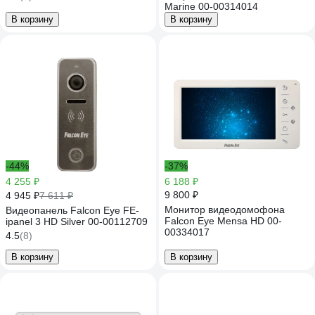
Marine 00-00314014
В корзину
В корзину
-44%
-37%
4 255 ₽
6 188 ₽
9 800 ₽
4 945 ₽
7 611 ₽
Монитор видеодомофона
Видеопанель Falcon Eye FE-
Falcon Eye Mensa HD 00-
ipanel 3 HD Silver 00-00112709
00334017
4.5
(8)
В корзину
В корзину