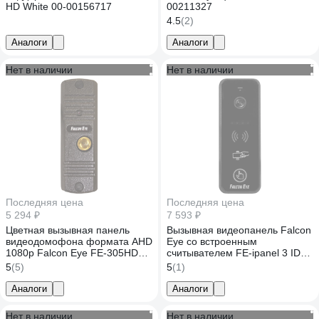
HD White 00-00156717
00211327
4.5
(2)
Аналоги
Аналоги
Нет в наличии
Нет в наличии
Последняя цена
Последняя цена
5 294 ₽
7 593 ₽
Цветная вызывная панель
Вызывная видеопанель Falcon
видеодомофона формата AHD
Eye со встроенным
1080p Falcon Eye FE-305HD
считывателем FE-ipanel 3 ID
медь 00-00182795
Black с Mifare 00-00109243
5
(5)
5
(1)
Аналоги
Аналоги
Нет в наличии
Нет в наличии