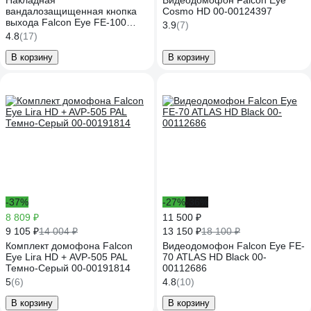
Накладная
Видеодомофон Falcon Eye
вандалозащищенная кнопка
Cosmo HD 00-00124397
выхода Falcon Eye FE-100
3.9
(7)
Медь 00-00110046
4.8
(17)
В корзину
В корзину
-37%
-27%
-36%
8 809 ₽
11 500 ₽
9 105 ₽
13 150 ₽
14 004 ₽
18 100 ₽
Комплект домофона Falcon
Видеодомофон Falcon Eye FE-
Eye Lira HD + AVP-505 PAL
70 ATLAS HD Black 00-
Темно-Серый 00-00191814
00112686
5
(6)
4.8
(10)
В корзину
В корзину