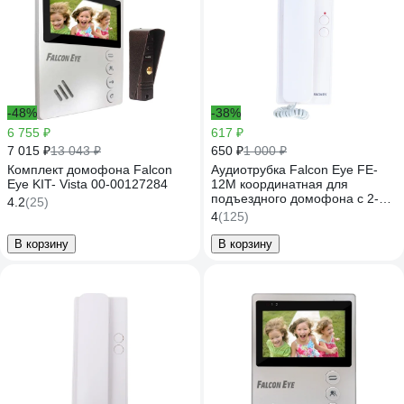
-48%
-38%
6 755 ₽
617 ₽
7 015 ₽
650 ₽
13 043 ₽
1 000 ₽
Комплект домофона Falcon
Аудиотрубка Falcon Eye FE-
Eye KIT- Vista 00-00127284
12M координатная для
подъездного домофона с 2-х
4.2
(25)
проводной системой
4
(125)
подключения белый 00-
00109344
В корзину
В корзину