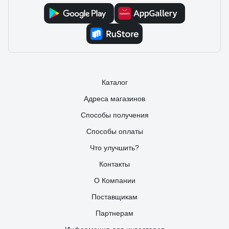
Отзыв о видеозвонке Elektrostandard Умный
дом 76106/00 черный a069488
Костя
17.06.2025
Картинка хорошая, днём и ночью видно чётко.
Подключается к Minimir Home, через приложение можно
посмотреть, кто у двери, даже если находишься не дома.
Есть датчик движения - пишет, если кто-то просто прошёл
мимо, удобно для контроля. Монтаж простой, внешний
Каталог
вид стильный - чёрный корпус смотрится аккуратно. В
целом, надёжный вариант за свои деньги.
Адреса магазинов
Способы получения
Способы оплаты
Что улучшить?
Контакты
О Компании
Поставщикам
Партнерам