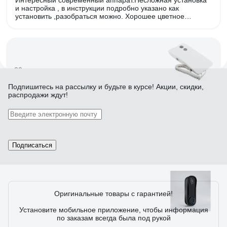
Интересный современный аппарат.Несложная установка
и настройка , в инструкции подробно указано как
установить ,разобраться можно. Хорошее цветное
качество изображения ,резкое . Звонок громкий .
Вызывную панель установили на лестнице -слышен на
весь подъезд и звонок и разговор .
22 отзыва
Подпишитесь
на рассылку
и будьте в курсе! Акции, скидки,
распродажи ждут!
Отзыв о трубке домофона REXANT с
индикатором и отключением звука RX-346
Premium 45-0346
Илья Токмаков
02.02.2023
Подписаться
Все работает.
Оригинальные товары с гарантией!
1 отзыв
Установите мобильное приложение, чтобы информация
по заказам всегда была под рукой