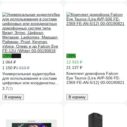
-29%
-34%
-39%
1 064 ₽
12 915 ₽
21 137 ₽
1 150 ₽
1 610 ₽
Комплект домофона Falcon
Универсальная аудиотрубка
Eye Taurus (Lira AVP-506 FE-
для использования в составе
2369 FE-AN-5/12) 00-00190821
цифровых или координатных
домофонных систем типа
3.7
(3)
Визит, Элтис, Цифрал,
Метаком, Laskomex, Маршал,
В корзину
В корзину
Райкман, Proel, Keyman,
xVoice, Олевс и др Falcon Eye
FE-12U (White) 00-00190818