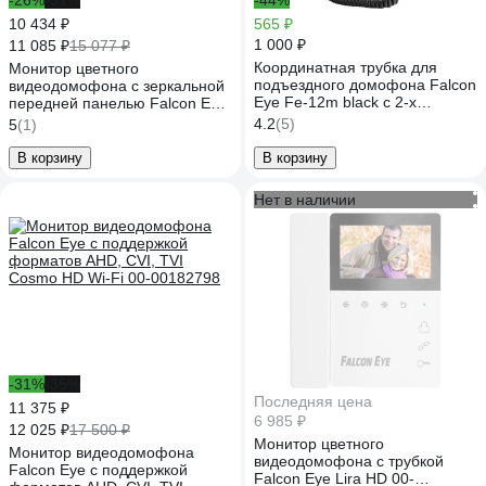
-26%
-31%
-44%
10 434 ₽
565 ₽
1 000 ₽
11 085 ₽
15 077 ₽
Координатная трубка для
Монитор цветного
подъездного домофона Falcon
видеодомофона с зеркальной
Eye Fe-12m black с 2-х
передней панелью Falcon Eye
проводной системой
Mirror HD 00-00334022
4.2
(5)
5
(1)
подключения 00-00109130
В корзину
В корзину
Нет в наличии
-31%
-35%
Последняя цена
11 375 ₽
6 985 ₽
12 025 ₽
17 500 ₽
Монитор цветного
Монитор видеодомофона
видеодомофона с трубкой
Falcon Eye с поддержкой
Falcon Eye Lira HD 00-