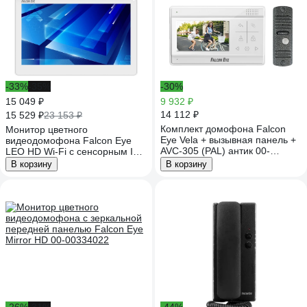
-33%
-35%
-30%
15 049 ₽
9 932 ₽
14 112 ₽
15 529 ₽
23 153 ₽
Комплект домофона Falcon
Монитор цветного
Eye Vela + вызывная панель +
видеодомофона Falcon Eye
AVC-305 (PAL) антик 00-
LEO HD Wi-Fi с сенсорным IPS
00294523
экраном 7 дюймов 00-
В корзину
В корзину
00334030