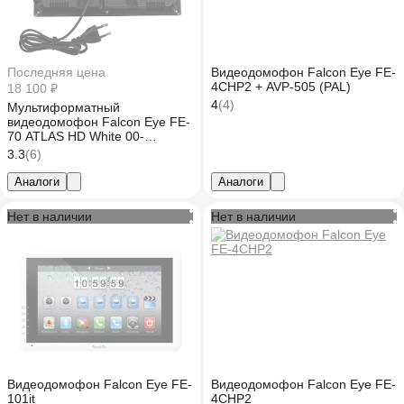
Последняя цена
Видеодомофон Falcon Eye FE-
4CHP2 + AVP-505 (PAL)
18 100 ₽
4
(4)
Мультиформатный
видеодомофон Falcon Eye FE-
70 ATLAS HD White 00-
00112685
3.3
(6)
Аналоги
Аналоги
Нет в наличии
Нет в наличии
Видеодомофон Falcon Eye FE-
Видеодомофон Falcon Eye FE-
101it
4CHP2