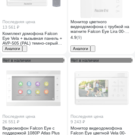
Последняя цена
Монитор цветного
видеодомофона с трубкой на
13 561 ₽
магните Falcon Eye Lira 00-
Комплект домофона Falcon
00189412
4.9
(9)
Eye Vela + вызывная панель +
AVP-505 (PAL) темно-серый
00-00294521
Аналоги
Аналоги
Нет в наличии
Нет в наличии
Последняя цена
Последняя цена
26 551 ₽
9 243 ₽
Видеомофон Falcon Eye c
Монитор видеодомофона
поддержкой 1080P Atlas Plus
Falcon Eye цветной Vela 00-