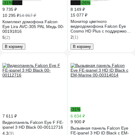
-31%
-35%
-46%
-26%
9 735 ₽
8 149 ₽
15 077 ₽
10 295 ₽
14 967 ₽
Монитор цветного
Комплект домофона Falcon
видеодомофона Falcon Eye
Eye Lira AVC-305 PAL Медь 00-
Cosmo HD Plus с поддержкой
00191816
форматов 00-00182799
2
(1)
5
(2)
В корзину
В корзину
-31%
7 611 ₽
6 834 ₽
9 900 ₽
Видеопанель Falcon Eye F FE-
ipanel 3 HD Black 00-00112716
Вызывная панель Falcon Eye
FE-ipanel 3 HD ID Black с EM-
4.3
(9)