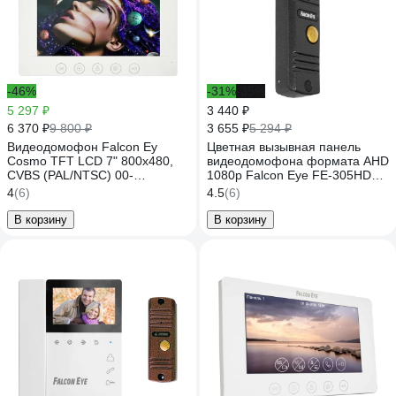
-46%
-31%
-35%
5 297 ₽
3 440 ₽
6 370 ₽
3 655 ₽
9 800 ₽
5 294 ₽
Видеодомофон Falcon Ey
Цветная вызывная панель
Cosmo TFT LCD 7" 800x480,
видеодомофона формата AHD
CVBS (PAL/NTSC) 00-
1080p Falcon Eye FE-305HD
00182797
графит 00-00182796
4
(6)
4.5
(6)
В корзину
В корзину