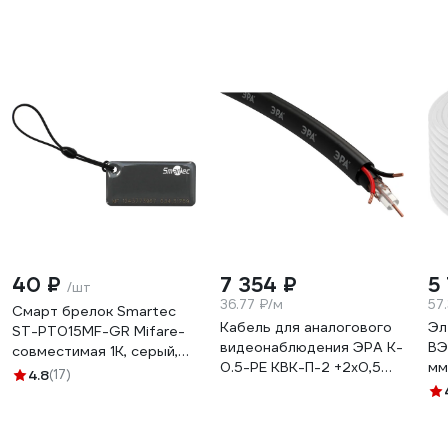
40 ₽
7 354 ₽
5
/шт
36.77 ₽/м
57
Cмарт брелок Smartec
Кабель для аналогового
Эл
ST-PT015MF-GR Mifare-
видеонаблюдения ЭРА K-
ВЭ
совместимая 1K, серый,
0.5-PE КВК-П-2 +2x0,5
мм
50x25x4 мм 1шт
4.8
(17)
мм.кв., бухта 200 м,
VE
smkd0853.0
чёрный, Б0052733