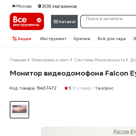
306 магазинов
Москва
Каталог
Акции
Инструмент
Крепеж
Всё для сада
Э
Главная
Электрика и свет
Системы безопасности
Д
/
/
/
Монитор видеодомофона Falcon Ey
Код товара:
19457472
5
(1 отзыв)
1 вопрос