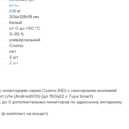
есть
0.6 кг
204х128х18 мм
белый
от 0 до +50 °С
0-95 %
универсальный
Cosmo
нет
2 шт
2 шт
 мониторами серии Cosmo (HD) с сенсорными кнопками!
Life (Android/iOS) (до 150422 с Tuya Smart)
р, до 5 дополнительных мониторов по адресному интеркому
 (в комплект не входит)