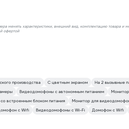
лера менять характеристики, внешний вид, комплектацию товара и м
ой офертой
ского производства
С цветным экраном
На 2 вызывные п
камеры
Видеодомофоны с автономным питанием
Монитор
со встроенным блоком питания
Монитор для видеодомофо
омофон с Wifi
Видеодомофоны с Wi-Fi
Домофон с Wifi