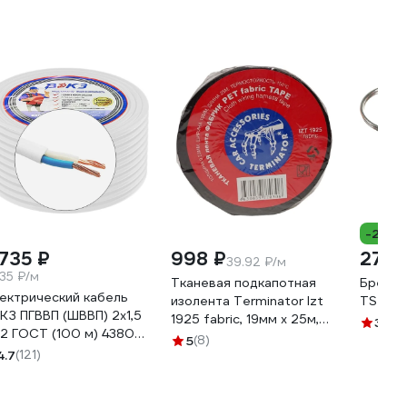
-27%
 735 ₽
998 ₽
27 ₽
39.92 ₽/м
.35 ₽/м
Тканевая подкапотная
Брелок
ектрический кабель
изолента Terminator Izt
TS син
КЗ ПГВВП (ШВВП) 2x1,5
1925 fabric, 19мм х 25м,
3.4
(2
2 ГОСТ (100 м) 43805
толщина 0,25мм
5
(8)
KZ00037
4.7
(121)
2000832