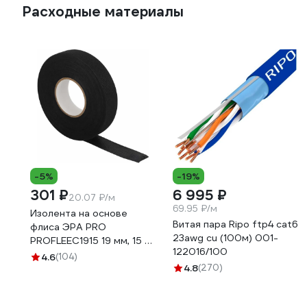
Расходные материалы
-5%
-19%
301 ₽
6 995 ₽
20.07 ₽/м
69.95 ₽/м
Изолента на основе
Витая пара Ripo ftp4 cat6
флиса ЭРА PRO
23awg cu (100м) 001-
PROFLEEC1915 19 мм, 15 м,
122016/100
0,3 мм, черная Б0057181
4.6
(104)
4.8
(270)