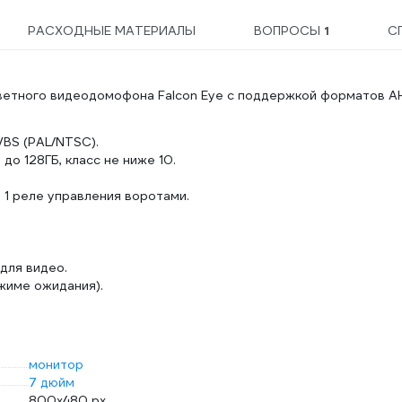
РАСХОДНЫЕ МАТЕРИАЛЫ
ВОПРОСЫ
1
С
ветного видеодомофона Falcon Eye с поддержкой форматов A
VBS (PAL/NTSC).
до 128ГБ, класс не ниже 10.
 1 реле управления воротами.
для видео.
ежиме ожидания).
монитор
7 дюйм
800х480 px