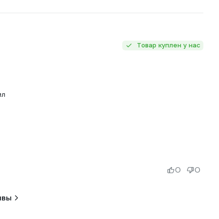
Товар куплен у нас
ил
0
0
ывы