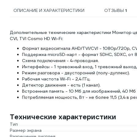
ОПИСАНИЕ И ХАРАКТЕРИСТИКИ
ОТЗЫВЫ
1
Дополнительные технические характеристики Монитор ц
CVI, TVI Cosmo HD Wi-Fi:
Формат видеосигнала AHD/TVI/CVI - 1080p/720p, C
Поддержка microSD-карт - формат SDHC, SDXC, от 8 
Схема подключения - 4-проводная.
Интерфейсы - 1 тревожный вход, 1 тревожный выход,
Режим разговора - двусторонний (полу-дуплекс).
Рабочая частота Wi-Fi - 2,4 ГГц.
Детектор движения - есть (1 канал).
Встроенная память - 10 Мб для изображений, 40 Мб 
Потребляемая мощность, Вт - не более 11,5 (3,4 в р
Технические характеристики
Тип
Размер экрана
Разрешение дисплея