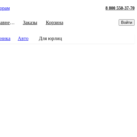
орам
8 800 550-37-70
Сравнение
Заказы
Корзина
Войти
хника
Авто
Для юрлиц