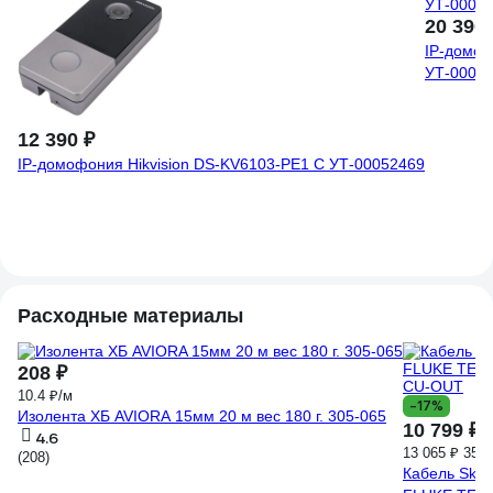
20 390 
IP-домоф
УТ-0005
12 390 ₽
IP-домофония Hikvision DS-KV6103-PE1 C УТ-00052469
Расходные материалы
208 ₽
10.4 ₽/м
-17%
Изолента ХБ AVIORA 15мм 20 м вес 180 г. 305-065
10 799 ₽
4.6
13 065 ₽
35.4
(208)
Кабель SkyN