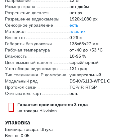
Напряжение
12 В
Размер экрана
нет дюйм
Разрешение дисплея
нет px
Разрешение видеокамеры
1920х1080 px
Сенсорное управление
есть
Материал
пластик
Вес нетто
0.26 кг
Габариты без упаковки
138х65х27 мм
Рабочая температура
от -40 до +53 °С
Влажность
10-95 %
Цвет вызывной панели
серый/черный
Угол обзора видеокамеры
131 град
Тип соединения IP домофона
универсальный
Модельный ряд
DS-KV6113-WPE1 C
Протокол связи
TCP/IP, RTSP
Считыватель карт
есть
Гарантия производителя 3 года
на товары Hikvision
Упаковка
Единица товара: Штука
Вес, кг: 0.05