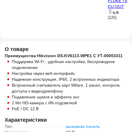
FLUKE TEST,
CU-OUT
4.6
(125)
О товаре
Преимущества Hikvision DS-KV6113-WPE1 C УТ-00053311
Поддержка Wi-Fi , удобная настройка, беспроводное
подключение
Настройка через веб-интерфейс
Надежная конструкция, IP65, 2 встроенных индикатора
Встроенный считыватель карт Mifare, 1 канал, контроль
доступа к видеодомофону
Подавление шумов и эффекта эхо
2 Мп HD-камера с ИК-подсветкой
PoE / DC 12 B
Характеристики
Тип
вызывная панель