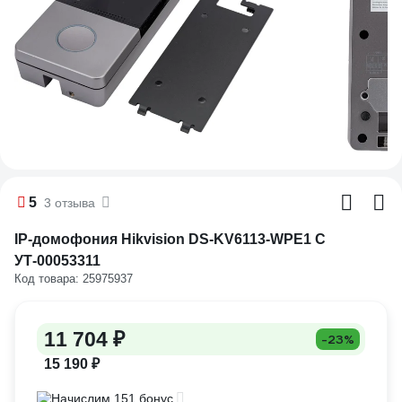
5
3 отзыва
IP-домофония Hikvision DS-KV6113-WPE1 C
УТ-00053311
Код товара: 25975937
11 704 ₽
-23%
15 190 ₽
Начислим 151 бонус