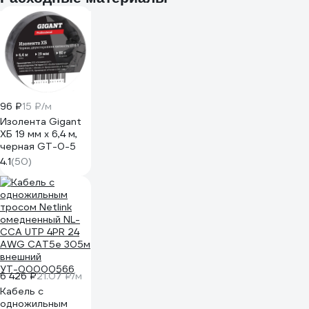
96 ₽
15 ₽/м
Изолента Gigant
ХБ 19 мм х 6,4 м,
черная GT-0-5
4.1
(50)
6 426 ₽
21.07 ₽/м
Кабель с
одножильным