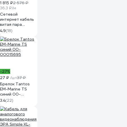
1 815 ₽
2 576 ₽
36.3 ₽/м
Сетевой
интернет кабель
витая пара
SUPRLAN медный
4.9
(18)
Standard UTP
Cat.5e
4x2xAWG24 Cu
PVC внутренний
50м 01-0333-1
-27%
27 ₽
/шт
37 ₽
Брелок Tantos
EM-Marine TS
синий 00-
00015695
3.4
(22)