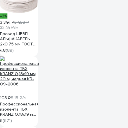
прокладки, серия
"Народная"
SQ0123-0104
-3%
3 344 ₽
3 458 ₽
33.44 ₽/м
Провод ШВВП
АЛЬФАКАБЕЛЬ
2х0,75 мм ГОСТ
100 м 05142
4.8
(89)
103 ₽
5.15 ₽/м
Профессиональная
изолента ПВХ
KRANZ 0,18х19 мм,
20 м, черная KR-
5
(571)
09-2806