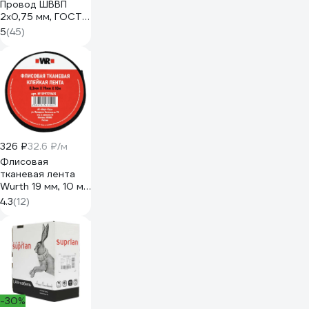
Провод ШВВП
2х0,75 мм, ГОСТ,
100 м 05480
5
(45)
326 ₽
32.6 ₽/м
Флисовая
тканевая лента
Wurth 19 мм, 10 м
5997719615090 1
4.3
(12)
-30%