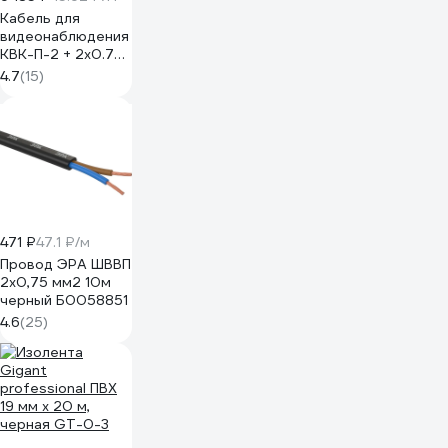
Кабель для
видеонаблюдения
КВК-П-2 + 2х0.75
кв.мм, 200м,
4.7
(15)
черный REXANT
OUTDOOR 01-
4105
471 ₽
47.1 ₽/м
Провод ЭРА ШВВП
2x0,75 мм2 10м
черный Б0058851
4.6
(25)