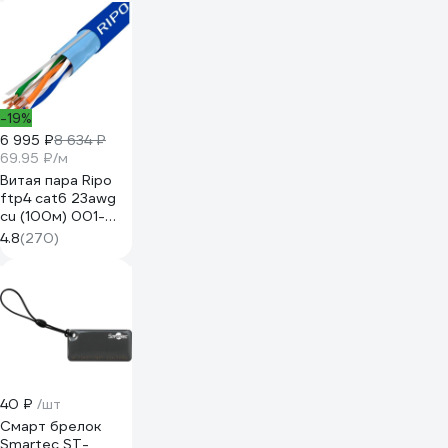
-19%
6 995 ₽
8 634 ₽
69.95 ₽/м
Витая пара Ripo
ftp4 cat6 23awg
cu (100м) 001-
122016/100
4.8
(270)
40 ₽
/шт
Cмарт брелок
Smartec ST-