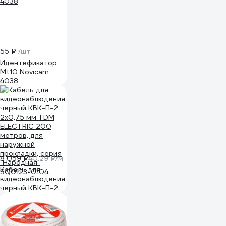
55 ₽
/шт
Идентефикатор
Mt10 Novicam
4038
8 059 ₽
40.29 ₽/м
Кабель для
видеонаблюдения
черный КВК-П-2
2х0,75 мм TDM
ELECTRIC 200
метров, для
наружной