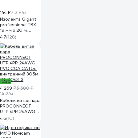
144 ₽
7.2 ₽/м
Изолента Gigant
professional ПВХ
19 мм х 20 м,
черная GT-0-3
4.7
(128)
-23%
4 269 ₽
5 580 ₽
14 ₽/м
Кабель витая пара
PROCONNECT
UTP 4PR 24AWG
PVC CCA CAT5e
4.6
(10)
внутренний 305м
01-0043-3