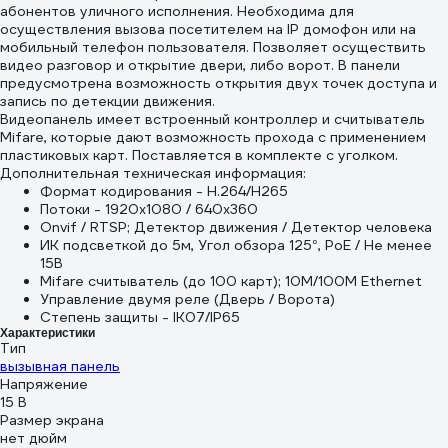
абонентов уличного исполнения. Необходима для
осуществления вызова посетителем на IP домофон или на
мобильный телефон пользователя. Позволяет осуществить
видео разговор и открытие двери, либо ворот. В панели
предусмотрена возможность открытия двух точек доступа и
запись по детекции движения.
Видеопанель имеет встроенный контроллер и считыватель
Mifare, которые дают возможность прохода с применением
пластиковых карт. Поставляется в комплекте с уголком.
Дополнительная техническая информация:
Формат кодирования - H.264/H265
Потоки - 1920x1080 / 640x360
Onvif / RTSP; Детектор движения / Детектор человека
ИК подсветкой до 5м, Угол обзора 125°, PoE / Не менее
15В
Mifare считыватель (до 100 карт); 10M/100M Ethernet
Управление двумя реле (Дверь / Ворота)
Степень защиты - IK07/IP65
Характеристики
Тип
вызывная панель
Напряжение
15 В
Размер экрана
нет дюйм