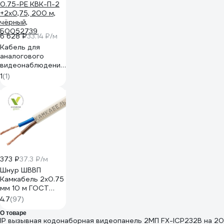
6 628 ₽
33.14 ₽/м
Кабель для
аналогового
видеонаблюдения
ЭРА Simple KL-
1
(1)
0.75-PE КВК-П-2
+2x0,75, 200 м,
чёрный,
Б0052739
373 ₽
37.3 ₽/м
Шнур ШВВП
Камкабель 2x0.75
мм 10 м ГОСТ
231ЯA20C0000Ъ600010М
4.7
(97)
О товаре
IP вызывная кодонаборная видеопанель 2МП FX-ICP232B на 20