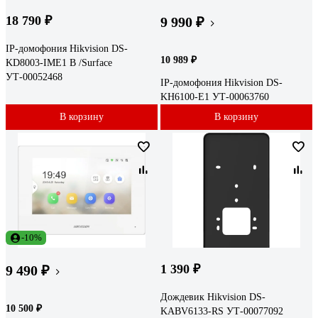
18 790 ₽
9 990 ₽
IP-домофония Hikvision DS-
10 989 ₽
KD8003-IME1 B /Surface
УТ-00052468
IP-домофония Hikvision DS-
KH6100-E1 УТ-00063760
В корзину
В корзину
-10%
1 390 ₽
9 490 ₽
Дождевик Hikvision DS-
10 500 ₽
KABV6133-RS УТ-00077092