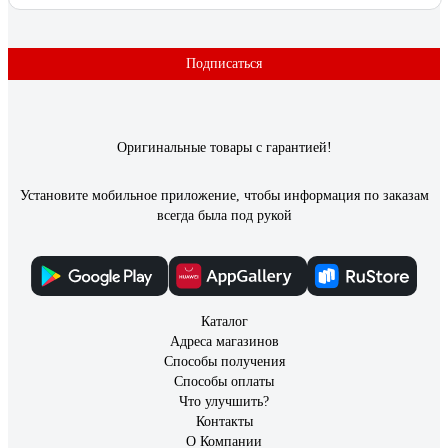
1 отзыв
Отзыв о видеозвонке Elektrostandard Умный
дом 76106/00 черный a069488
Подписаться
Костя
17.06.2025
Картинка хорошая, днём и ночью видно чётко. Подключается
Оригинальные товары с гарантией!
к Minimir Home, через приложение можно посмотреть, кто у
двери, даже если находишься не дома. Есть датчик
движения - пишет, если кто-то просто прошёл мимо, удобно
Установите мобильное приложение, чтобы информация по заказам
для контроля. Монтаж простой, внешний вид стильный -
всегда была под рукой
чёрный корпус смотрится аккуратно. В целом, надёжный
вариант за свои деньги.
Каталог
Адреса магазинов
Способы получения
Способы оплаты
Что улучшить?
Контакты
О Компании