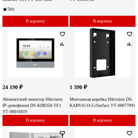
5
(8)
В корзину
В корзину
24 190 ₽
1 390 ₽
Абонентский монитор Hikvision
Монтажная коробка Hikvision DS-
IP-домофония DS-KH8350-TE1
KABV6133-G/Surface УТ-00077091
УТ-00016819
В корзину
В корзину