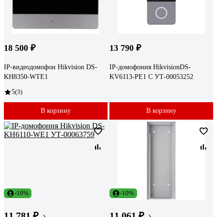
18 500 ₽
13 790 ₽
IP-видеодомофон Hikvision DS-
IP-домофония HikvisionDS-
KH8350-WTE1
KV6113-PE1 C УТ-00053252
5
(3)
В корзину
В корзину
-10%
-10%
11 781 ₽
11 061 ₽