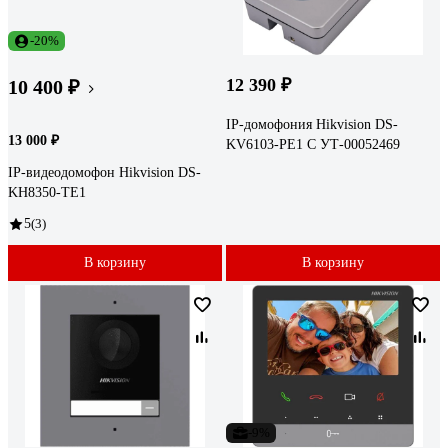
-20%
12 390 ₽
10 400 ₽
IP-домофония Hikvision DS-
13 000 ₽
KV6103-PE1 C УТ-00052469
IP-видеодомофон Hikvision DS-
KH8350-TE1
5
(3)
В корзину
В корзину
-9%