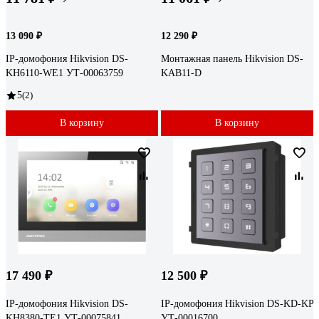
13 090 ₽
12 290 ₽
IP-домофония Hikvision DS-
Монтажная панель Hikvision DS-
KH6110-WE1 УТ-00063759
KAB11-D
5
(2)
В корзину
В корзину
17 490 ₽
12 500 ₽
IP-домофония Hikvision DS-
IP-домофония Hikvision DS-KD-KP
KH8380-TE1 УТ-00075841
УТ-00016700