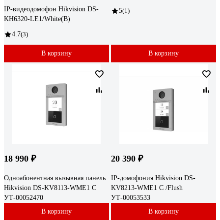
IP-видеодомофон Hikvision DS-
5
(1)
KH6320-LE1/White(B)
4.7
(3)
В корзину
В корзину
18 990 ₽
20 390 ₽
Одноабонентная вызывная панель
IP-домофония Hikvision DS-
Hikvision DS-KV8113-WME1 C
KV8213-WME1 C /Flush
УТ-00052470
УТ-00053533
В корзину
В корзину