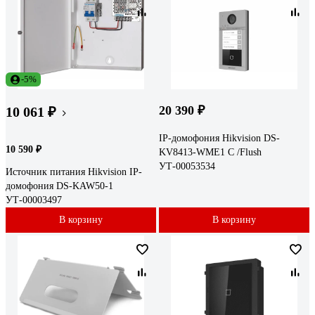
-5%
20 390 ₽
10 061 ₽
IP-домофония Hikvision DS-
10 590 ₽
KV8413-WME1 C /Flush
УТ-00053534
Источник питания Hikvision IP-
домофония DS-KAW50-1
УТ-00003497
В корзину
В корзину