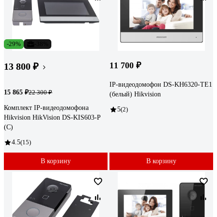
-29%
-38%
11 700 ₽
13 800 ₽
IP-видеодомофон DS-KH6320-TE1
15 865 ₽
22 300 ₽
(белый) Hikvision
Комплект IP-видеодомофона
5
(2)
Hikvision HikVision DS-KIS603-P
(C)
4.5
(15)
В корзину
В корзину