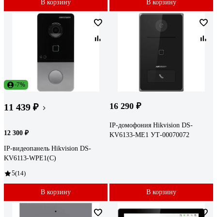
В корзину
В корзину
-7%
16 290 ₽
11 439 ₽
IP-домофония Hikvision DS-
12 300 ₽
KV6133-ME1 УТ-00070072
IP-видеопанель Hikvision DS-
KV6113-WPE1(C)
5
(14)
В корзину
В корзину