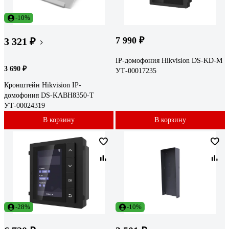
-10%
7 990 ₽
3 321 ₽
IP-домофония Hikvision DS-KD-M
3 690 ₽
УТ-00017235
Кронштейн Hikvision IP-
домофония DS-KABH8350-T
УТ-00024319
В корзину
В корзину
-28%
-10%