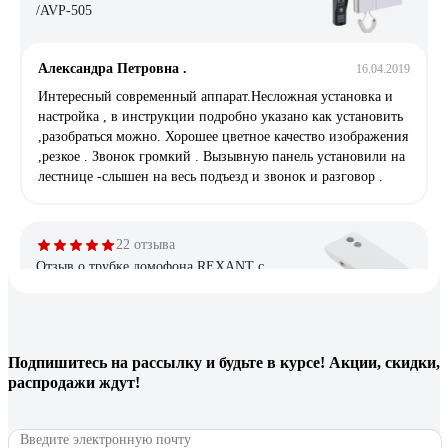
/AVP-505
Александра Петровна .
16.04.2019
Интересный современный аппарат.Несложная установка и
настройка , в инструкции подробно указано как установить
,разобраться можно. Хорошее цветное качество изображения
,резкое . Звонок громкий . Вызывную панель установили на
лестнице -слышен на весь подъезд и звонок и разговор .
22 отзыва
Отзыв о трубке домофона REXANT с
индикатором и отключением звука RX-346
Premium 45-0346
Илья Токмаков
02.02.2023
Подпишитесь
на рассылку
и будьте в курсе! Акции, скидки,
Все работает.
распродажи ждут!