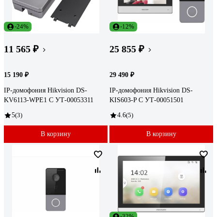
-24%
-12%
11 565 ₽
25 855 ₽
15 190 ₽
29 490 ₽
IP-домофония Hikvision DS-
IP-домофония Hikvision DS-
KV6113-WPE1 C УТ-00053311
KIS603-P C УТ-00051501
5
(3)
4.6
(5)
В корзину
В корзину
-32%