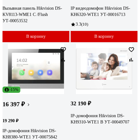
Вызывная панель Hikvision DS-
IP видеодомофон Hikvision DS-
KV8113-WME1 C /Flush
KH6320-WTE1 УТ-00016713
УТ-00053532
3.3
(10)
В корзину
В корзину
-15%
32 190 ₽
16 397 ₽
IP-домофония Hikvision DS-
19 290 ₽
KH9310-WTE1 B УТ-00049707
IP-домофония Hikvision DS-
KH8380-WTE1 УТ-00075842