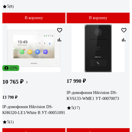
5
(8)
В корзину
В корзину
-22%
17 990 ₽
10 765 ₽
IP-домофония Hikvision DS-
13 790 ₽
KV6133-WME1 УТ-00070073
IP-домофония Hikvision DS-
5
(17)
KH6320-LE1/White B УТ-00051091
5
(1)