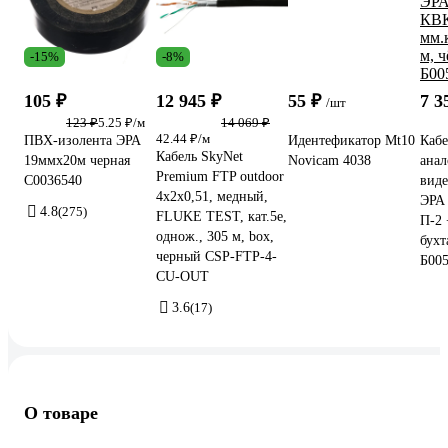
-15%
-8%
105 ₽
12 945 ₽
55 ₽
7 3
/шт
123 ₽
5.25 ₽/м
14 069 ₽
42.44 ₽/м
ПВХ-изолента ЭРА
Идентефикатор Mt10
Кабе
Кабель SkyNet
19ммх20м черная
Novicam 4038
анал
Premium FTP outdoor
C0036540
вид
4x2x0,51, медный,
ЭРА
4.8
(275)
FLUKE TEST, кат.5e,
П-2 
однож., 305 м, box,
бухт
черный CSP-FTP-4-
Б00
CU-OUT
3.6
(17)
О товаре