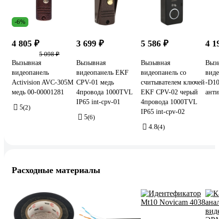
-6%
4 805 ₽
3 699 ₽
5 586 ₽
4 1
5 098 ₽
Вызывная
Вызывная
Вызывная
Вызы
видеопанель
видеопанель EKF
видеопанель со
вид
Activision AVC-305M
CPV-01 медь
считывателем ключей
-D10
медь 00-00001281
4провода 1000TVL
EKF CPV-02 черый
анти
IP65 int-cpv-01
4провода 1000TVL
5
(2)
IP65 int-cpv-02
5
(6)
4.8
(4)
Расходные материалы