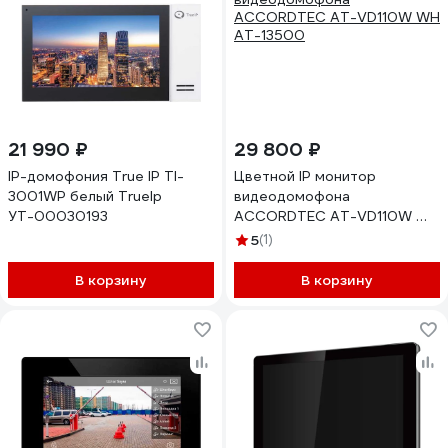
21 990 ₽
29 800 ₽
IP-домофония True IP TI-
Цветной IP монитор
3001WP белый TrueIp
видеодомофона
УТ-00030193
ACCORDTEC AT-VD110W WH
AT-13500
5
(1)
В корзину
В корзину