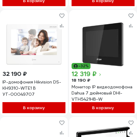
В корзину
В корзину
-32%
12 319 ₽
32 190 ₽
18 190 ₽
IP-домофония Hikvision DS-
Монитор IP видеодомофона
KH9310-WTE1 B
Dahua 7 дюймовый DHI-
УТ-00049707
VTH5421HB-W
В корзину
В корзину