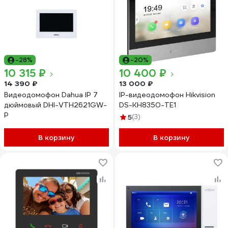
-28%
-20%
10 315 ₽
10 400 ₽
14 390 ₽
13 000 ₽
Видеодомофон Dahua IP 7
IP-видеодомофон Hikvision
дюймовый DHI-VTH2621GW-
DS-KH8350-TE1
P
5
(3)
В корзину
В корзину