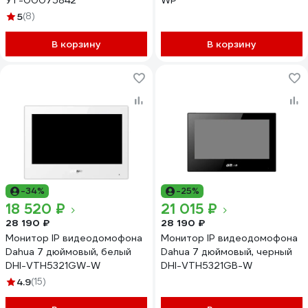
УТ-00075842
WP
5
(8)
В корзину
В корзину
-34%
-25%
18 520 ₽
21 015 ₽
28 190 ₽
28 190 ₽
Монитор IP видеодомофона
Монитор IP видеодомофона
Dahua 7 дюймовый, белый
Dahua 7 дюймовый, черный
DHI-VTH5321GW-W
DHI-VTH5321GB-W
4.9
(15)