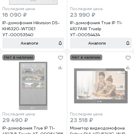
Последняя цена
Последняя цена
16 090 ₽
23 990 ₽
IP-домофония Hikvision DS-
IP-домофония True IP TI-
KH6320-WTDE1
4107AW TrueIp
УТ-00053540
УТ-00054434
Аналоги
Аналоги
Нет в наличии
Нет в наличии
Последняя цена
Последняя цена
29 490 ₽
23 518 ₽
IP-домофония True IP TI-
Монитор видеодомофона