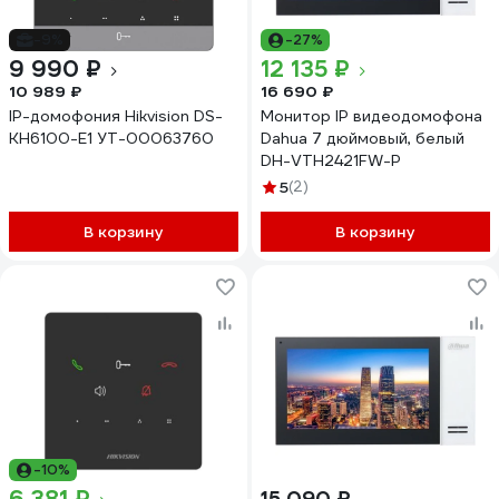
-9%
-27%
9 990 ₽
12 135 ₽
10 989 ₽
16 690 ₽
IP-домофония Hikvision DS-
Монитор IP видеодомофона
KH6100-E1 УТ-00063760
Dahua 7 дюймовый, белый
DH-VTH2421FW-P
5
(2)
В корзину
В корзину
-10%
15 090 ₽