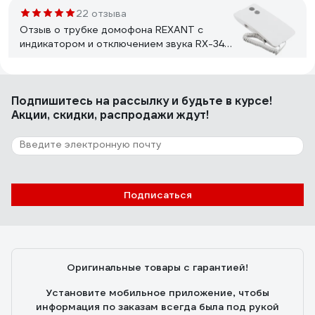
-слышен на весь подъезд и звонок и разговор .
22 отзыва
Отзыв о трубке домофона REXANT с
индикатором и отключением звука RX-346
Premium 45-0346
Илья Токмаков
02.02.2023
Подпишитесь
на рассылку
и будьте в курсе!
Все работает.
Акции, скидки, распродажи ждут!
1 отзыв
Отзыв о видеозвонке Elektrostandard
Умный дом 76106/00 черный a069488
Подписаться
Костя
17.06.2025
Картинка хорошая, днём и ночью видно чётко.
Подключается к Minimir Home, через приложение
Оригинальные товары с гарантией!
можно посмотреть, кто у двери, даже если
находишься не дома. Есть датчик движения - пишет,
Установите мобильное приложение, чтобы
если кто-то просто прошёл мимо, удобно для
информация по заказам всегда была под рукой
контроля. Монтаж простой, внешний вид стильный -