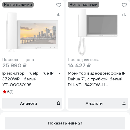
Нет в наличии
Нет в наличии
Последняя цена
Последняя цена
25 990 ₽
14 427 ₽
Ip монитор TrueIp True IP TI-
Монитор видеодомофона IP
3720WPH белый
Dahua 7", с трубкой, белый
УТ-00030195
DH-VTH5421EW-H
АД5029621
5
(1)
Аналоги
Аналоги
Показать еще 21