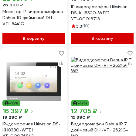
26 890 ₽
IP видеодомофон Hikvision
Монитор IP видеодомофона
DS-KH6320-WTE1
Dahua 10 дюймовый DH-
УТ-00016713
VTH5441G
3.3
(10)
В корзину
В корзину
-15%
-17%
16 397 ₽
12 705 ₽
19 290 ₽
15 390 ₽
IP-домофония Hikvision DS-
Видеодомофон Dahua IP 7
KH8380-WTE1
дюймовый DHI-VTH2621G-