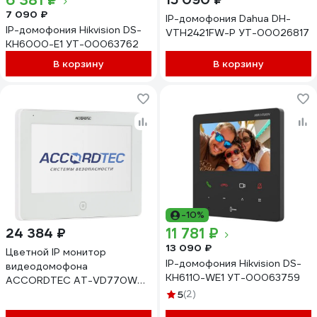
6 381 ₽
7 090 ₽
IP-домофония Dahua DH-
IP-домофония Hikvision DS-
VTH2421FW-P УТ-00026817
KH6000-E1 УТ-00063762
В корзину
В корзину
-10%
11 781 ₽
24 384 ₽
13 090 ₽
Цветной IP монитор
IP-домофония Hikvision DS-
видеодомофона
KH6110-WE1 УТ-00063759
ACCORDTEC AT-VD770W
WH AT-13499
5
(2)