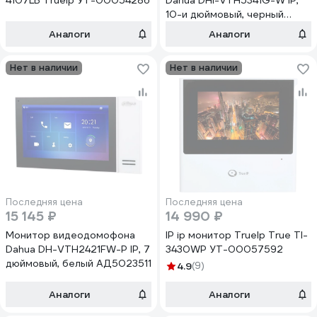
4107LB TrueIp УТ-00054286
Dahua DHI-VTH5341G-W IP,
10-и дюймовый, черный
АД5029622
Аналоги
Аналоги
Нет в наличии
Нет в наличии
Последняя цена
Последняя цена
15 145 ₽
14 990 ₽
Монитор видеодомофона
IP ip монитор TrueIp True TI-
Dahua DH-VTH2421FW-P IP, 7
3430WP УТ-00057592
дюймовый, белый АД5023511
4.9
(9)
Аналоги
Аналоги