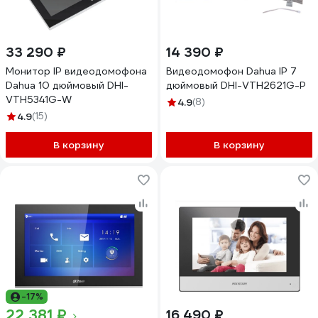
33 290 ₽
14 390 ₽
Монитор IP видеодомофона
Видеодомофон Dahua IP 7
Dahua 10 дюймовый DHI-
дюймовый DHI-VTH2621G-P
VTH5341G-W
4.9
(8)
4.9
(15)
В корзину
В корзину
-17%
22 381 ₽
16 490 ₽