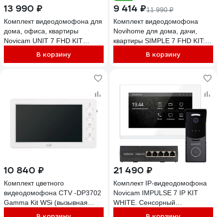
13 990 ₽
9 414 ₽
11 990 ₽
Комплект видеодомофона для
Комплект видеодомофона
дома, офиса, квартиры
Novihome для дома, дачи,
Novicam UNIT 7 FHD KIT
квартиры SIMPLE 7 FHD KIT:
домофон и вызывная панель,
монитор и вызывная панель
В корзину
В корзину
запись фото/видео, работа с
FHD, функция Не беспокоить,
подъездным домофоном
совместим с подъездным
через мск/мсц c поддержкой
домофоном через модуль
HOOK 4111
сопряжения 4390
10 840 ₽
21 490 ₽
Комплект цветного
Комплект IP-видеодомофона
видеодомофона CTV -DP3702
Novicam IMPULSE 7 IP KIT
Gamma Kit WSi (вызывная
WHITE. Сенсорный
панель -D40 Plus и монитор -
видеодомофон, вызывная
В корзину
В корзину