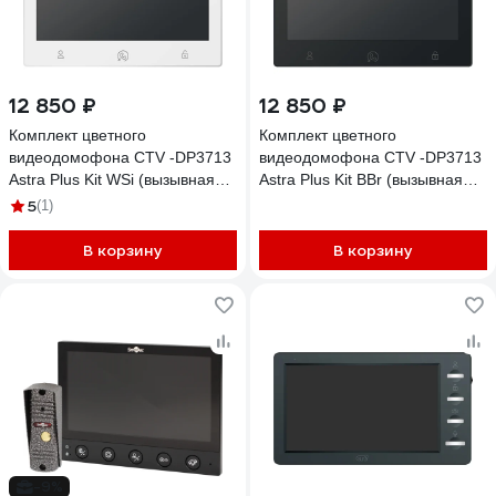
12 850 ₽
12 850 ₽
Комплект цветного
Комплект цветного
видеодомофона CTV -DP3713
видеодомофона CTV -DP3713
Astra Plus Kit WSi (вызывная
Astra Plus Kit BBr (вызывная
панель -D40 Plus и монитор -
панель -D40 Plus и монитор -
5
(1)
M3713 Astra Plus), поддержка
M3713 Astra Plus), поддержка
формата Full HD, монитор с
формата Full HD, монитор с
В корзину
В корзину
экраном 7") 10-0001121
экраном 7") 10-0001124
-9%