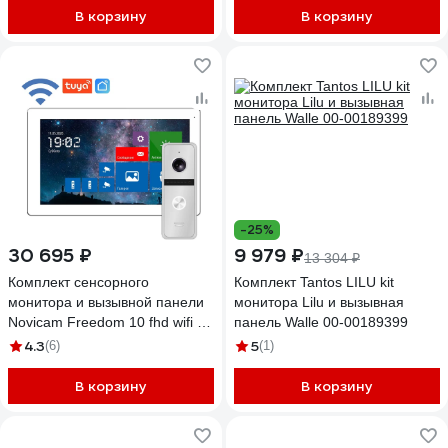
wifi kit 4230
HD видеодомофона, вызывной
В корзину
В корзину
панели со СКУД и
электромеханического замка
4298
-25%
30 695 ₽
9 979 ₽
13 304 ₽
Комплект сенсорного
Комплект Tantos LILU kit
монитора и вызывной панели
монитора Lilu и вызывная
Novicam Freedom 10 fhd wifi kit
панель Walle 00-00189399
4229
4.3
5
(6)
(1)
В корзину
В корзину