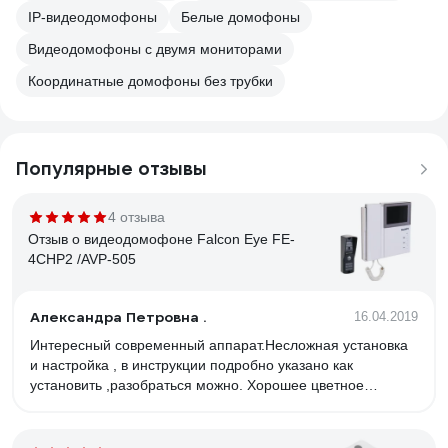
IP-видеодомофоны
Белые домофоны
Видеодомофоны с двумя мониторами
Координатные домофоны без трубки
Популярные отзывы
4 отзыва
Отзыв о видеодомофоне Falcon Eye FE-
4CHP2 /AVP-505
Александра Петровна .
16.04.2019
Интересный современный аппарат.Несложная установка
и настройка , в инструкции подробно указано как
установить ,разобраться можно. Хорошее цветное
качество изображения ,резкое . Звонок громкий .
Вызывную панель установили на лестнице -слышен на
весь подъезд и звонок и разговор .