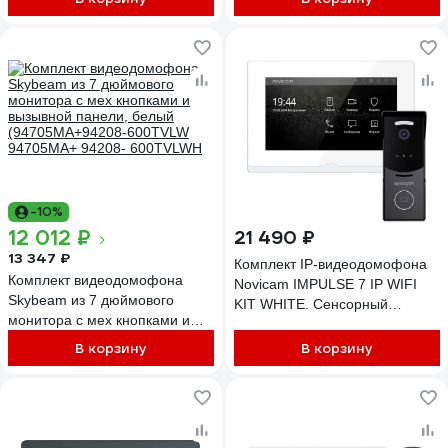
M3702 Gamma), поддержка
панель со считывателем, PoE-
формата Full HD, монитор с
коммутатор. Поддержка SIP.
экраном 7") 10-0001066
Приложение Smart Life 4645
-10%
12 012 ₽
21 490 ₽
13 347 ₽
Комплект IP-видеодомофона
Комплект видеодомофона
Novicam IMPULSE 7 IP WIFI
Skybeam из 7 дюймового
KIT WHITE. Сенсорный
монитора с мех кнопками и
видеодомофон, вызывная
вызывной панели, белый
панель со считывателем, PoE-
В корзину
В корзину
(94705MA+94208-600TVLW
коммутатор. Поддержка SIP и
94705MA+ 94208- 600TVLWH
приложения Smart 4647