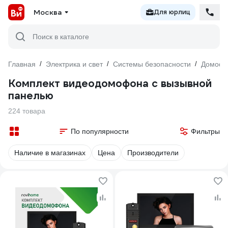
Москва
Для юрлиц
Поиск в каталоге
Главная
/
Электрика и свет
/
Системы безопасности
/
Домоф
Комплект видеодомофона с вызывной
панелью
224 товара
По популярности
Фильтры
Наличие в магазинах
Цена
Производители