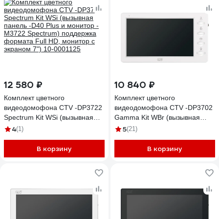
12 580 ₽
10 840 ₽
Комплект цветного
Комплект цветного
видеодомофона CTV -DP3722
видеодомофона CTV -DP3702
Spectrum Kit WSi (вызывная
Gamma Kit WBr (вызывная
панель -D40 Plus и монитор -
панель -D40 Plus и монитор -
4
5
(1)
(21)
M3722 Spectrum) поддержка
M3702 Gamma), поддержка
формата Full HD, монитор с
формата Full HD, монитор с
В корзину
В корзину
экраном 7") 10-0001125
экраном 7") 10-0001080