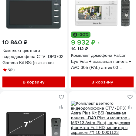
-30%
9 932 ₽
10 840 ₽
14 112 ₽
Комплект цветного
Комплект домофона Falcon
видеодомофона CTV -DP3702
Eye Vela + вызывная панель +
Gamma Kit BSi (вызывная
AVC-305 (PAL) антик 00-
панель -D40 Plus и монитор -
5
(8)
00294523
M3702 Gamma), поддержка
формата Full HD, монитор с
В корзину
В корзину
экраном 7") 10-0001067