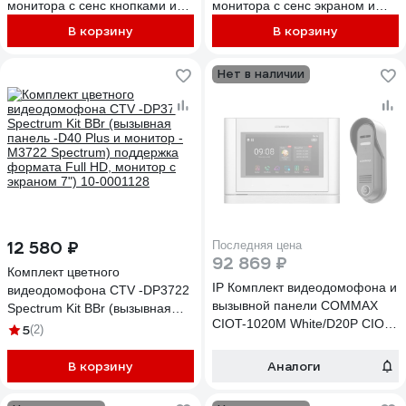
монитора с сенс кнопками и
монитора с сенс экраном и
вызывной панели, черный RL-
вызывной панели, белый
В корзину
В корзину
B7BL
(95703HA+94208-
AHD1080PWH
Нет в наличии
12 580 ₽
Последняя цена
92 869 ₽
Комплект цветного
IP Комплект видеодомофона и
видеодомофона CTV -DP3722
вызывной панели COMMAX
Spectrum Kit BBr (вызывная
CIOT-1020M White/D20P CIOT-
панель -D40 Plus и монитор -
5
(2)
1020MWhite/CIOT-D20P
M3722 Spectrum) поддержка
формата Full HD, монитор с
В корзину
Аналоги
экраном 7") 10-0001128