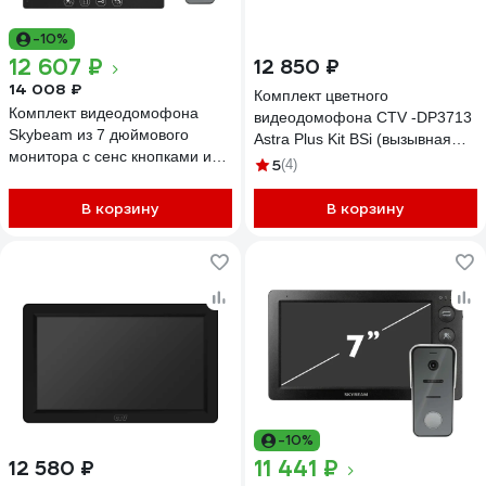
-10%
12 607 ₽
12 850 ₽
14 008 ₽
Комплект цветного
Комплект видеодомофона
видеодомофона CTV -DP3713
Skybeam из 7 дюймового
Astra Plus Kit BSi (вызывная
монитора с сенс кнопками и
панель -D40 Plus и монитор -
5
(4)
вызывной панели, черный
M3713 Astra Plus), поддержка
(94712HA+94208-1080PB
формата Full HD, монитор с
В корзину
В корзину
94712HA+94208-1080PBL
экраном 7") 10-0001123
-10%
11 441 ₽
12 580 ₽