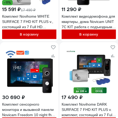
-11%
15 591 ₽
11 290 ₽
17 490 ₽
Комплект Novihome WHITE
Комплект видеодомофона для
SURFACE 7 FHD KIT PLUS v.,
квартиры, дома Novicam UNIT
состоящий из 7 Full HD
7C KIT работа с подъездным
видеодомофона, вызывной
домофоном Vizit, Cyfral, Eltis
В корзину
В корзину
панели со СКУД и
без дополнительного
электромеханического замка
оборудования, поддержка
4297
сигнала HOOK 4905
30 690 ₽
17 490 ₽
Комплект сенсорного
Комплект Novihome DARK
монитора и вызывной панели
SURFACE 7 FHD KIT PLUS v.
Novicam Freedom 10 night fhd
комплект, состоящий из 7 Full