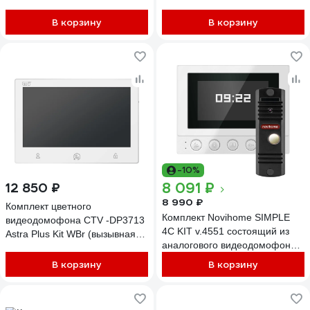
формата Full HD, монитор с
В корзину
В корзину
экраном 7") 10-0001126
-10%
8 091 ₽
12 850 ₽
8 990 ₽
Комплект цветного
Комплект Novihome SIMPLE
видеодомофона CTV -DP3713
4C KIT v.4551 состоящий из
Astra Plus Kit WBr (вызывная
аналогового видеодомофона и
панель -D40 Plus и монитор -
вызывной панели 4451
M3713 Astra Plus), поддержка
В корзину
В корзину
формата Full HD, монитор с
экраном 7") 10-0001122