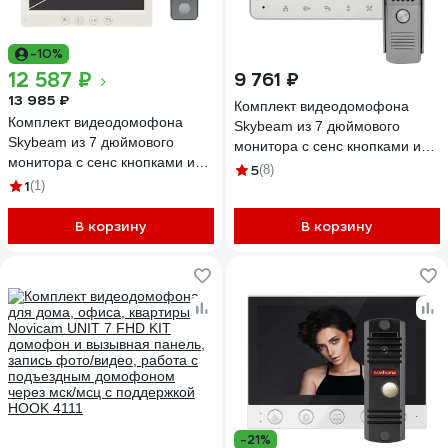
-10%
12 587 ₽
9 761 ₽
13 985 ₽
Комплект видеодомофона
Комплект видеодомофона
Skybeam из 7 дюймового
Skybeam из 7 дюймового
монитора с сенс кнопками и
монитора с сенс кнопками и
вызывной панели, белый RL-
5
(8)
вызывной панели, белый
1
(1)
B7WH
(94712HA+94208-1080PW)
94712HA+94208-1080PWH
В корзину
В корзину
-21%