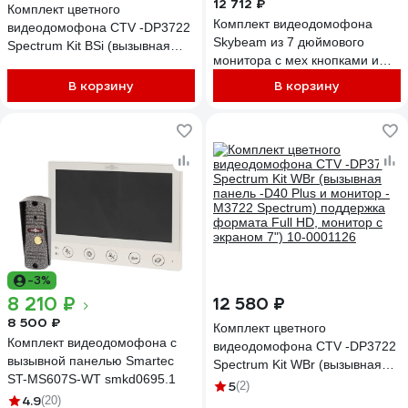
12 712 ₽
Комплект цветного
Комплект видеодомофона
видеодомофона CTV -DP3722
Skybeam из 7 дюймового
Spectrum Kit BSi (вызывная
монитора с мех кнопками и
панель -D40 Plus и монитор -
вызывной панели, черный
M3722 Spectrum) поддержка
В корзину
В корзину
(94705MA+94208-600TVL
формата Full HD, монитор с
94705MA+ 94208- 600TVLBL
экраном 7") 10-0001127
-3%
8 210 ₽
12 580 ₽
8 500 ₽
Комплект цветного
Комплект видеодомофона с
видеодомофона CTV -DP3722
вызывной панелью Smartec
Spectrum Kit WBr (вызывная
ST-MS607S-WT smkd0695.1
панель -D40 Plus и монитор -
5
(2)
4.9
(20)
M3722 Spectrum) поддержка