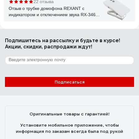
22 отзыва
Отзыв о трубке домофона REXANT с
индикатором и отключением звука RX-346
Premium 45-0346
Илья Токмаков
02.02.2023
Подпишитесь
на рассылку
и будьте в курсе!
Все работает.
Акции, скидки, распродажи ждут!
1 отзыв
Отзыв о видеозвонке Elektrostandard Умный
дом 76106/00 черный a069488
Подписаться
Костя
17.06.2025
Картинка хорошая, днём и ночью видно чётко.
Подключается к Minimir Home, через приложение можно
Оригинальные товары с гарантией!
посмотреть, кто у двери, даже если находишься не дома.
Есть датчик движения - пишет, если кто-то просто прошёл
Установите мобильное приложение, чтобы
мимо, удобно для контроля. Монтаж простой, внешний
информация по заказам всегда была под рукой
вид стильный - чёрный корпус смотрится аккуратно. В