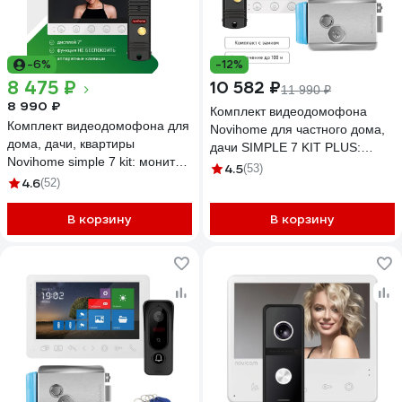
-6%
-12%
8 475 ₽
10 582 ₽
11 990 ₽
8 990 ₽
Комплект видеодомофона
Комплект видеодомофона для
Novihome для частного дома,
дома, дачи, квартиры
дачи SIMPLE 7 KIT PLUS:
Novihome simple 7 kit: монитор
монитор, вызывная панель со
4.5
(53)
и вызывная панель 4378
4.6
(52)
встроенным БУЗ,
электромеханический замок
В корзину
В корзину
4379