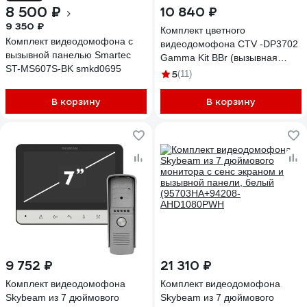
8 500 ₽
10 840 ₽
9 350 ₽
Комплект цветного
Комплект видеодомофона с
видеодомофона CTV -DP3702
вызывной панелью Smartec
Gamma Kit BBr (вызывная
ST-MS607S-BK smkd0695
панель -D40 Plus и монитор -
5
(11)
M3702 Gamma), поддержка
формата Full HD, монитор с
В корзину
В корзину
экраном 7") 10-0001076
9 752 ₽
21 310 ₽
Комплект видеодомофона
Комплект видеодомофона
Skybeam из 7 дюймового
Skybeam из 7 дюймового