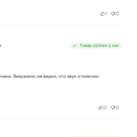
1
0
а
Товар куплен у нас
чено. Визуально не видно, что звук отключен.
0
0