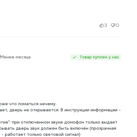
3
0
 Менее месяца
Товар куплен у нас
хоже что ломаться нечему.
ает, дверь не открывается. В инструкции информации -
ытие": при отключенном звуке домофон только выдает
ткрывать дверь звук должен быть включён (прозрачная
 - работает только световой сигнал)