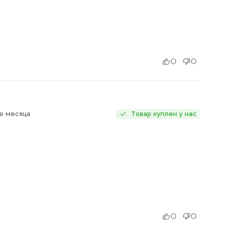
0
0
е месяца
Товар куплен у нас
0
0