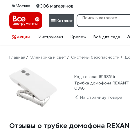
306 магазинов
Москва
Каталог
Акции
Инструмент
Крепеж
Всё для сада
Э
Главная
Электрика и свет
Системы безопасности
Д
/
/
/
Код товара: 16198154
Трубка домофона REXANT с
0346
На страницу товара
Отзывы о трубке домофона REXAN