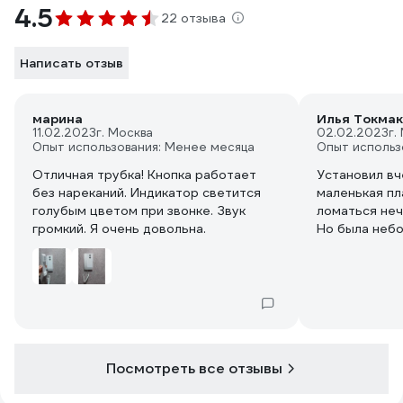
4.5
22 отзыва
Написать отзыв
марина
Илья Токмак
11.02.2023
г. Москва
02.02.2023
г.
Опыт использования: Менее месяца
Опыт использ
Отличная трубка! Кнопка работает
Установил вч
без нареканий. Индикатор светится
маленькая пл
голубым цветом при звонке. Звук
ломаться неч
громкий. Я очень довольна.
Но была небо
Подключили -
дверь не отк
информации -
После попыто
было сделано
отключенном
выдает свето
Посмотреть все отзывы
чтобы говори
дверь звук д