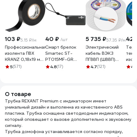
103 ₽
40 ₽
5 735 ₽
422
/шт
5.15 ₽/м
57.35 ₽/м
Профессиональная
Cмарт брелок
Электрический
Терм
изолента ПВХ
Smartec ST-
кабель ВЭКЗ
текс
KRANZ 0,18х19 мм,
PT015MF-GR
ПГВВП (ШВВП)
изол
20 м, черная KR-
Mifare-
2x1,5 мм2 ГОСТ
Авто
5
(571)
4.8
(17)
4.7
(121)
4.
09-2806
совместимая 1K,
(100 м) 43805
25 м
серый, 50x25x4
VEKZ00037
мм 1шт
smkd0853.0
О товаре
Трубка REXANT Premium с индикатором имеет
уникальный дизайн и выполенна из качественного ABS
пластика. Трубка оснащена светодиодным индикатором,
который оповещает о вызове дополнительно к звуковому
сигналу.
Трубка домофона устанавливается согласно порядку,