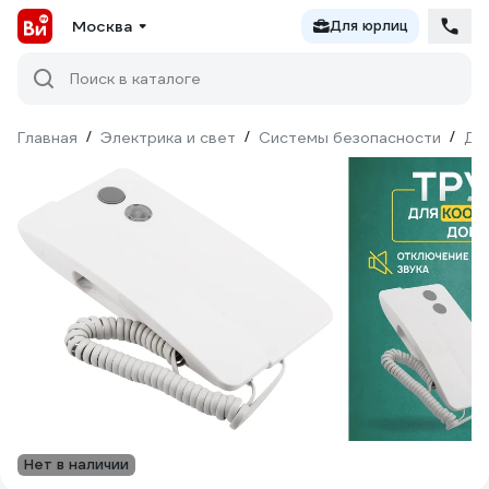
Москва
Для юрлиц
Поиск в каталоге
Главная
/
Электрика и свет
/
Системы безопасности
/
До
Нет в наличии