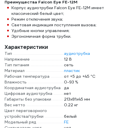
Преимущества Falcon Eye FE-12M
Корпус аудиотрубки Falcon Eye FE-12M имеет
классический белый цвет;
Режим отключения звука;
Световая индикация поступления вызова;
Удобные кнопки управления;
Эргономичная форма трубки.
Характеристики
Тип
аудиотрубка
Напряжение
12 В
Тип питания
сеть
Материал
пластик
Рабочая температура
от +5 до +45 °С
Влажность
0-93 %
Координатная аудиотрубка
да
Цифровая аудиотрубка
нет
Габариты без упаковки
213х81х45 мм
Вес нетто
0.22 кг
Цвет переговорного
устройства/трубки
белый
Модельный ряд
FE
Считыватель карт
нет