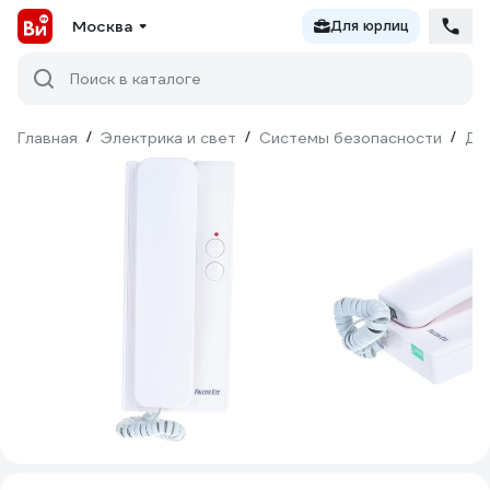
Москва
Для юрлиц
Поиск в каталоге
Главная
/
Электрика и свет
/
Системы безопасности
/
До