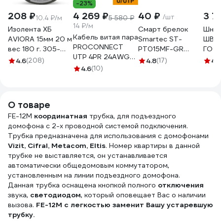
-23%
208 ₽
4 269 ₽
40 ₽
3 7
/шт
10.4 ₽/м
5 580 ₽
14 ₽/м
Изолента ХБ
Cмарт брелок
Шну
Кабель витая пара
AVIORA 15мм 20 м
Smartec ST-
ШВВП
PROCONNECT
вес 180 г. 305-
PT015MF-GR
ГОСТ
UTP 4PR 24AWG
065
Mifare-
черн
4.6
(208)
4.8
(17)
4.
PVC CCA CAT5e
4.6
(10)
совместимая 1K,
000
внутренний 305м
серый, 50x25x4
01-0043-3
мм 1шт
smkd0853.0
О товаре
FE-12M
координатная
трубка, для подъездного
домофона с 2-х проводной системой подключения.
Трубка предназначена для использования с домофонами
Vizit, Cifral, Metacom, Eltis
. Номер квартиры в данной
трубке не выставляется, он устанавливается
автоматически общедомовым коммутатором,
установленным на линии подъездного домофона.
Данная трубка оснащена кнопкой полного
отключения
звука,
светодиодом
, который оповещает Вас о наличии
вызова.
FE-12M с легкостью заменит Вашу устаревшую
трубку.