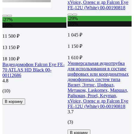
-29%
-27%
-35%
-36%
1 045 ₽
11 500 ₽
1 150 ₽
13 150 ₽
1 610 ₽
18 100 ₽
Универсальная аудиотрубка
Видеодомофон Falcon Eye FE-
для использования в составе
70 ATLAS HD Black 00-
цифровых или координатных
00112686
домофонных систем типа
4.8
Визит, Элтис, Цифрал,
Метаком, Laskomex, Маршал,
(10)
Райкман, Proel, Keyman,
xVoice, Олевс и др Falcon Eye
В корзину
FE-12U (White) 00-00190818
3.7
(3)
В корзину