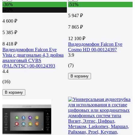
-36%
-51%
-45%
5 947 ₽
4 600 ₽
7 865 ₽
5 385 ₽
12 100 ₽
8 418 ₽
Видеодомофон Falcon Eye
Видеодомофон Falcon Eye
Cosmo HD 00-00124397
Vista с диагональю 4,3 дюйма
3.9
аналоговый CVBS
(7)
(PAL/NTSC) 00-00124393
4.4
В корзину
(16)
В корзину