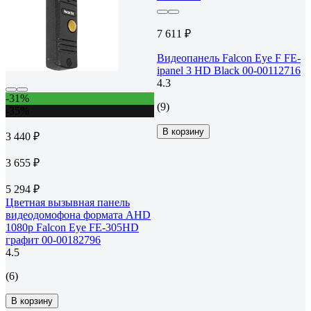
7 611 ₽
Видеопанель Falcon Eye F FE-
ipanel 3 HD Black 00-00112716
4.3
-31%
(9)
-35%
В корзину
3 440 ₽
3 655 ₽
5 294 ₽
Цветная вызывная панель
видеодомофона формата AHD
1080p Falcon Eye FE-305HD
графит 00-00182796
4.5
(6)
В корзину