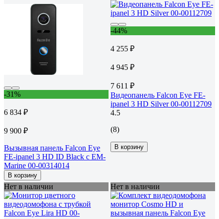
-44%
4 255 ₽
4 945 ₽
7 611 ₽
-31%
Видеопанель Falcon Eye FE-
ipanel 3 HD Silver 00-00112709
6 834 ₽
4.5
(8)
9 900 ₽
В корзину
Вызывная панель Falcon Eye
FE-ipanel 3 HD ID Black с EM-
Marine 00-00314014
В корзину
Нет в наличии
Нет в наличии