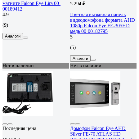
магните Falcon Eye Lira 00-
5 294 ₽
00189412
4.9
Цветная вызывная панель
видеодомофона формата AHD
(9)
1080p Falcon Eye FE-305HD
медь 00-00182795
Аналоги
5
(5)
Аналоги
Нет в наличии
Нет в наличии
Последняя цена
Домофон Falcon Eye AHD
Silver FE-70 ATLAS HD