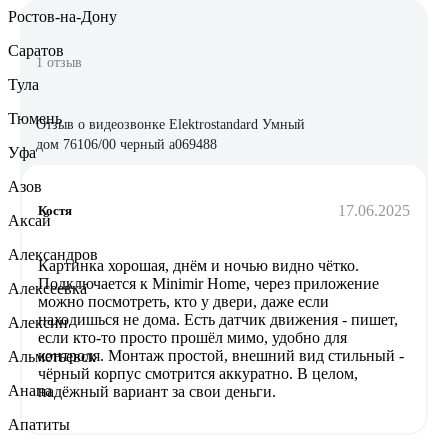
Ростов-на-Дону
Саратов
1 отзыв
Тула
Тюмень
Отзыв о видеозвонке Elektrostandard Умный
дом 76106/00 черный a069488
Уфа
Азов
17.06.2025
Костя
Аксай
Александров
Картинка хорошая, днём и ночью видно чётко.
Подключается к Minimir Home, через приложение
Алексеевка
можно посмотреть, кто у двери, даже если
находишься не дома. Есть датчик движения - пишет,
Алексин
если кто-то просто прошёл мимо, удобно для
контроля. Монтаж простой, внешний вид стильный -
Альметьевск
чёрный корпус смотрится аккуратно. В целом,
Анапа
надёжный вариант за свои деньги.
Апатиты