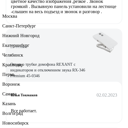
цветное качество изображения ,резкое . Звонок
громкий . Вызывную панель установили на лестнице
-слышен на весь подъезд и звонок и разговор .
Москва
Санкт-Петербург
Нижний Новгород
Екатеринбург
22 отзыва
Челябинск
Краснодар
Отзыв о трубке домофона REXANT с
индикатором и отключением звука RX-346
Пермь
Premium 45-0346
Воронеж
Самара
02.02.2023
Илья Токмаков
Казань
Все работает.
Волгоград
Новосибирск