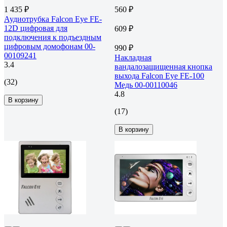
1 435 ₽
560 ₽
Аудиотрубка Falcon Eye FE-
12D цифровая для
609 ₽
подключения к подъездным
цифровым домофонам 00-
990 ₽
00109241
Накладная
3.4
вандалозащищенная кнопка
выхода Falcon Eye FE-100
(32)
Медь 00-00110046
4.8
В корзину
(17)
В корзину