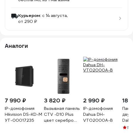
Курьером:
c 14 августа,
от 290 ₽
Аналоги
7 990 ₽
3 820 ₽
2 990 ₽
18 
IP-домофония
Вызывная панель
IP-домофония
Пане
Hikvision DS-KD-M
CTV -D10 Plus
Dahua DH-
двух
УТ-00017235
цвет серебро
VTO2000A-B
Dahu
4100155
виде
5
(1
DH-V