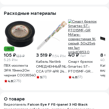
Расходные материалы
-15%
105 ₽
3 519 ₽
40 ₽
8 0
/шт
123 ₽
11.54 ₽/м
5.25 ₽/м
40.2
Кабель Netlink
Cмарт брелок
ПВХ-изолента
Кабе
ОМЕДНЕННЫЙ NL-
Smartec ST-
ЭРА 19ммх20м
виде
CCA UTP 4PR 24
PT015MF-GR
черная C0036540
черн
AWG CAT5е 305м
Mifare-
5
(11)
4.8
(17)
2х0,
4.8
(275)
ВНУТРЕННИЙ
совместимая 1K,
ELEC
УТ000003098
серый, 50x25x4
метр
мм 1шт
нару
smkd0853.0
О товаре
прок
Видеопанель
Falcon Eye F FE-ipanel 3 HD Black
"Нар