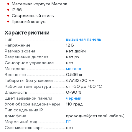
Материал корпуса Металл
IP 66
Современный стиль
Прочный корпус.
Характеристики
Тип
вызывная панель
Напряжение
12 В
Размер экрана
нет дюйм
Разрешение дисплея
нет px
Сенсорное управление
нет
Материал
металл
Вес нетто
0.536 кг
Габариты без упаковки
47х132х20 мм
Рабочая температура
от -30 до +60 °С
Влажность
0-90 %
Цвет вызывной панели
черный
Угол обзора видеокамеры
110 град
Тип соединения IP
домофона
проводной(сетевой кабель)
Модельный ряд
FE
Считыватель карт
нет