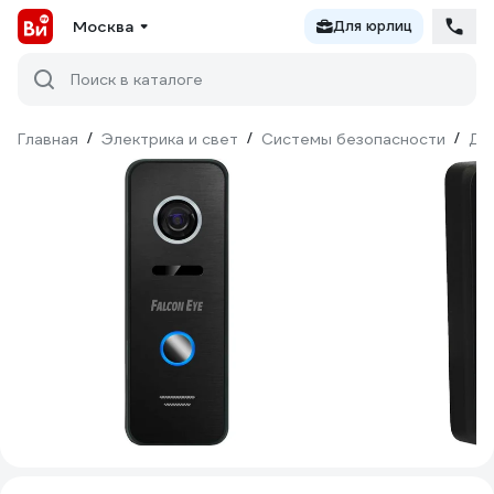
Москва
Для юрлиц
Поиск в каталоге
Главная
/
Электрика и свет
/
Системы безопасности
/
До