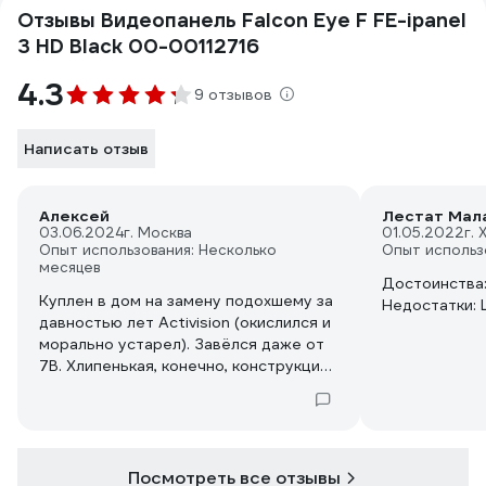
Отзывы Видеопанель Falcon Eye F FE-ipanel
3 HD Black 00-00112716
4.3
9 отзывов
Написать отзыв
Алексей
Лестат Мал
03.06.2024
г. Москва
01.05.2022
г.
Опыт использования: Несколько
Опыт использ
месяцев
Достоинства:
Куплен в дом на замену подохшему за
Недостатки: 
давностью лет Activision (окислился и
морально устарел). Завёлся даже от
7В. Хлипенькая, конечно, конструкция
по сравнению с заменяемым - всё из
фольги, мнётся, микроболтиками
скручено у которых шлиц тут же
стирается, провода чисто для галочки
и много что пришлось
Посмотреть все отзывы