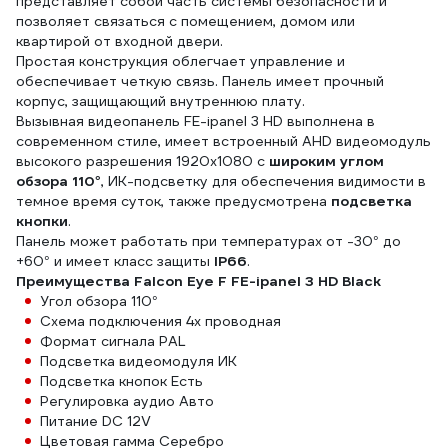
представляет собой часть системы безопасности и
SQ01
позволяет связаться с помещением, домом или
квартирой от входной двери.
Простая конструкция облегчает управление и
обеспечивает четкую связь. Панель имеет прочный
корпус, защищающий внутреннюю плату.
Вызывная видеопанель FE-ipanel 3 HD выполнена в
современном стиле, имеет встроенный AHD видеомодуль
высокого разрешения 1920x1080 с
широким углом
обзора 110°
, ИК-подсветку для обеспечения видимости в
темное время суток, также предусмотрена
подсветка
кнопки
.
Панель может работать при температурах от -30° до
+60° и имеет класс защиты
IP66
.
Преимущества Falcon Eye F FE-ipanel 3 HD Black
Угол обзора 110°
Схема подключения 4х проводная
Формат сигнала PAL
Подсветка видеомодуля ИК
Подсветка кнопок Есть
Регулировка аудио Авто
Питание DC 12V
Цветовая гамма Серебро