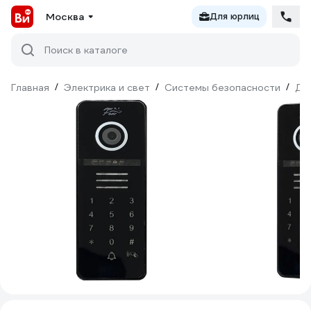
Москва
Для юрлиц
Поиск в каталоге
Главная
/
Электрика и свет
/
Системы безопасности
/
До