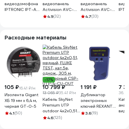
видеодомофона
видеопанель
видеопанель
виде
IPTRONIC IPT-AOP
Activision AVC-
Activision AVC-
IPTR
APUS WiFi (Black)
305 PAL черный
305 (PAL) медь
DRAC
4.9
(32)
4.7
(33)
00-00001278
00-00001277
Расходные материалы
-17%
105 ₽
10 799 ₽
1 191 ₽
7 3
16.41 ₽/м
13 065 ₽
35.41 ₽/м
36.77
Изолента Gigant
Дубликатор
Кабель SkyNet
Кабе
ХБ 19 мм х 6,4 м,
электронных
Premium UTP
анал
черная GT-0-5
ключей REXANT
outdoor 4x2x0,51,
виде
125KHz формат
4.1
(50)
3.6
(19)
медный, FLUKE
ЭРА 
4.6
(125)
EM Marin 46-0253
TEST, кат.5e,
КВК-
однож., 305 м,
мм.к