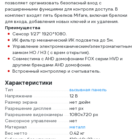
позволяет организовать безопасный вход с
расширенными функциями для контроля доступа. В
комплект входят пять брелков Mifare, включая брелоки
для входа, добавления новых ключей и их удаления.
Преимущества
Сенсор 1/27" 1920*1080.
ИК фильтр механический ИК подсветка до 5м.
Управление электромеханическим/электромагнитным
замком НО / НЗ ( с врем открытия).
Совместима с AHD домофонами FOX серии HVD и
другими брендами AHD домофонии.
Встроенный контроллер и считыватель.
Характеристики
Тип
вызывная панель
Напряжение
12 В
Размер экрана
нет дюйм
Разрешение дисплея
нет px
Разрешение видеокамеры
1080х720 px
Сенсорное управление
нет
Материал
металл
Вес нетто
0.42 кг