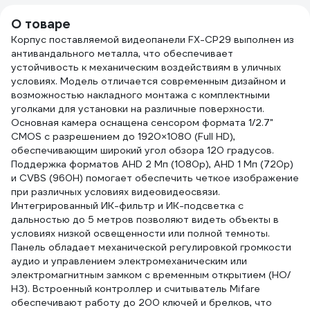
box, черный CSP-
м, чё
О товаре
UTP-4-CU-OUT
Б00
Корпус поставляемой видеопанели FX-CP29 выполнен из
антивандального металла, что обеспечивает
устойчивость к механическим воздействиям в уличных
условиях. Модель отличается современным дизайном и
возможностью накладного монтажа с комплектными
уголками для установки на различные поверхности.
Основная камера оснащена сенсором формата 1/2.7"
CMOS с разрешением до 1920×1080 (Full HD),
обеспечивающим широкий угол обзора 120 градусов.
Поддержка форматов AHD 2 Мп (1080p), AHD 1 Мп (720p)
и CVBS (960H) помогает обеспечить четкое изображение
при различных условиях видеовидеосвязи.
Интегрированный ИК-фильтр и ИК-подсветка с
дальностью до 5 метров позволяют видеть объекты в
условиях низкой освещенности или полной темноты.
Панель обладает механической регулировкой громкости
аудио и управлением электромеханическим или
электромагнитным замком с временным открытием (НО/
НЗ). Встроенный контроллер и считыватель Mifare
обеспечивают работу до 200 ключей и брелков, что