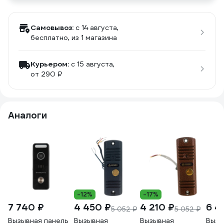
Самовывоз:
c 14 августа,
бесплатно
, из 1 магазина
Курьером:
c 15 августа,
от 290 ₽
Аналоги
-12%
-17%
7 740 ₽
4 450 ₽
4 210 ₽
6 4
5 052 ₽
5 052 ₽
Вызывная панель
Вызывная
Вызывная
Вызы