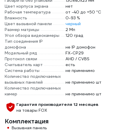
Габариты без упаковки
130х40х23 мм
Цвет корпуса экрана
нет
Рабочая температура
от -40 до +50 °С
Влажность
0-93 %
Цвет вызывной панели
черный
Размер матрицы
2 Мп
Угол обзора видеокамеры
120 град
Тип соединения IP
домофона
не IP домофон
Модельный ряд
FX-CP29
Протокол связи
AHD / CVBS
Считыватель карт
есть
Система работы
не применимо
Количество подключаемых
вызывных панелей
не применимо шт
Количество подключаемых
камер
не применимо шт
Гарантия производителя 12 месяцев
на товары FOX
Комплектация
Вызывная панель