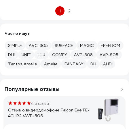
1
2
Часто ищут
SIMPLE
AVC-305
SURFACE
MAGIC
FREEDOM
DHI
UNIT
LILU
COMFY
AVP-508
AVP-505
Tantos Amelie
Amelie
FANTASY
DH
AHD
Популярные отзывы
4 отзыва
Отзыв о видеодомофоне Falcon Eye FE-
4CHP2 /AVP-505