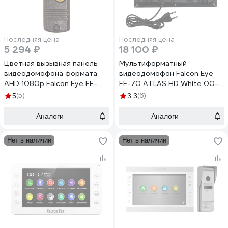
Последняя цена
Последняя цена
5 294 ₽
18 100 ₽
Цветная вызывная панель
Мультиформатный
видеодомофона формата
видеодомофон Falcon Eye
AHD 1080p Falcon Eye FE-
FE-70 ATLAS HD White 00-
305HD медь 00-00182795
00112685
(5)
(6)
5
3.3
Аналоги
Аналоги
Нет в наличии
Нет в наличии