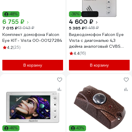
-48%
-36%
-45%
6 755 ₽
4 600 ₽
7 015 ₽
5 385 ₽
13 043 ₽
8 418 ₽
Комплект домофона Falcon
Видеодомофон Falcon Eye
Eye KIT- Vista 00-00127284
Vista с диагональю 4,3
дюйма аналоговый CVBS
(25)
4.2
(PAL/NTSC) 00-00124393
(16)
4.4
В корзину
В корзину
-46%
-43%