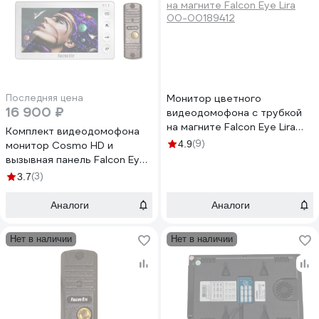
Последняя цена
Монитор цветного
16 900 ₽
видеодомофона с трубкой
на магните Falcon Eye Lira
Комплект видеодомофона
00-00189412
(9)
4.9
монитор Cosmo HD и
вызывная панель Falcon Eye
KIT Space HD FE-305HD 00-
(3)
3.7
00186407
Аналоги
Аналоги
Нет в наличии
Нет в наличии