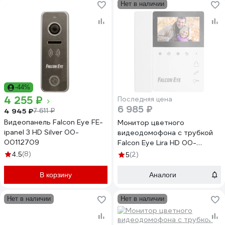
Нет в наличии
-44%
4 255 ₽
Последняя цена
6 985 ₽
4 945 ₽
7 611 ₽
Видеопанель Falcon Eye FE-
Монитор цветного
ipanel 3 HD Silver 00-
видеодомофона с трубкой
00112709
Falcon Eye Lira HD 00-
00354262
(8)
4.5
(2)
5
В корзину
Аналоги
Нет в наличии
Нет в наличии