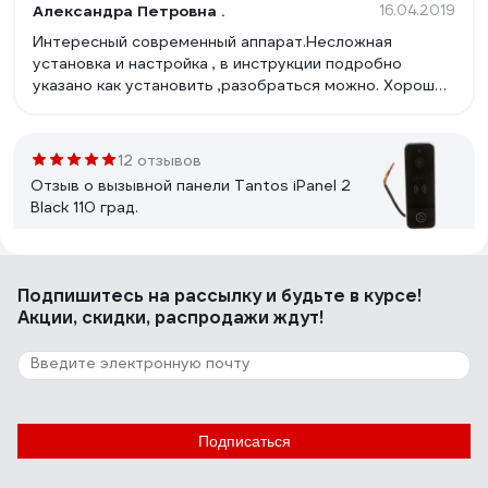
Александра Петровна .
16.04.2019
Интересный современный аппарат.Несложная
установка и настройка , в инструкции подробно
указано как установить ,разобраться можно. Хорошее
цветное качество изображения ,резкое . Звонок
громкий . Вызывную панель установили на лестнице
-слышен на весь подъезд и звонок и разговор .
12 отзывов
Отзыв о вызывной панели Tantos iPanel 2
Black 110 град.
Лилия К.
03.03.2021
Подпишитесь
на рассылку
и будьте в курсе!
Качество изображения, красивый вид
Акции, скидки, распродажи ждут!
7 отзывов
Отзыв о видеопанели Activision AVP-506
PAL темно-серая
Подписаться
Лоушкин Дмитрий
24.04.2020