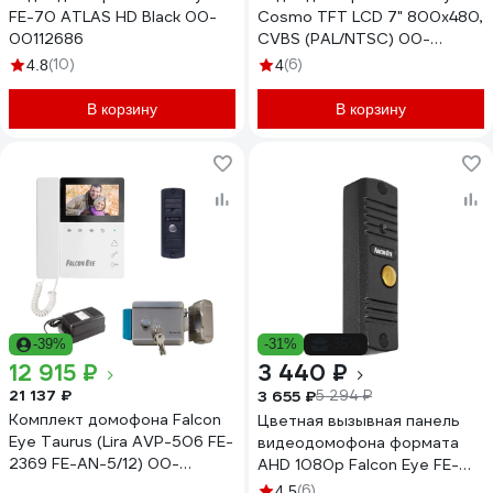
FE-70 ATLAS HD Black 00-
Cosmo TFT LCD 7" 800x480,
00112686
CVBS (PAL/NTSC) 00-
00182797
(10)
(6)
4.8
4
В корзину
В корзину
-39%
-31%
-35%
12 915 ₽
3 440 ₽
21 137 ₽
3 655 ₽
5 294 ₽
Комплект домофона Falcon
Цветная вызывная панель
Eye Taurus (Lira AVP-506 FE-
видеодомофона формата
2369 FE-AN-5/12) 00-
AHD 1080p Falcon Eye FE-
00190821
305HD графит 00-
(6)
4.5