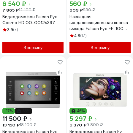
6 540 ₽
560 ₽
7 865 ₽
609 ₽
12 100 ₽
990 ₽
Видеодомофон Falcon Eye
Накладная
Cosmo HD 00-00124397
вандалозащищенная кнопка
выхода Falcon Eye FE-100
(7)
3.9
Медь 00-00110046
(17)
4.8
В корзину
В корзину
-27%
-36%
-46%
11 500 ₽
5 297 ₽
13 150 ₽
6 370 ₽
18 100 ₽
9 800 ₽
Видеодомофон Falcon Eye
Видеодомофон Falcon Ey