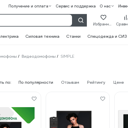
Получение и оплата
Сервис и поддержка
О нас
Инве
Избранное
лектрика
Силовая техника
Станки
Спецодежда и СИЗ
омофоны
Видеодомофоны
SIMPLE
/
/
ь по:
По популярности
Отзывам
Рейтингу
Цене