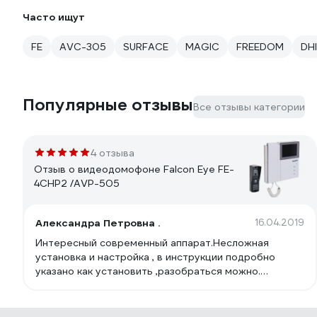
Часто ищут
FE
AVC-305
SURFACE
MAGIC
FREEDOM
DHI
Популярные отзывы
Все отзывы категории
4 отзыва
Отзыв о видеодомофоне Falcon Eye FE-
4CHP2 /AVP-505
Александра Петровна .
16.04.2019
Интересный современный аппарат.Несложная
установка и настройка , в инструкции подробно
указано как установить ,разобраться можно.
Хорошее цветное качество изображения ,резкое .
Звонок громкий . Вызывную панель установили на
лестнице -слышен на весь подъезд и звонок и