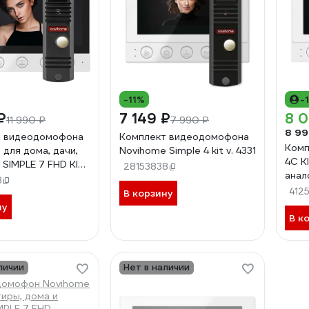
-11%
-
₽
7 149 ₽
8 0
11 990 ₽
7 990 ₽
8 99
т видеодомофона
Комплект видеодомофона
Комп
 для дома, дачи,
Novihome Simple 4 kit v. 4331
4C K
SIMPLE 7 FHD KIT:
28153838
анал
и вызывная панель
8
виде
кция Не
4125
В корзину
вызы
ть, совместим с
ну
В к
ным домофоном
дуль сопряжения
личии
Нет в наличии