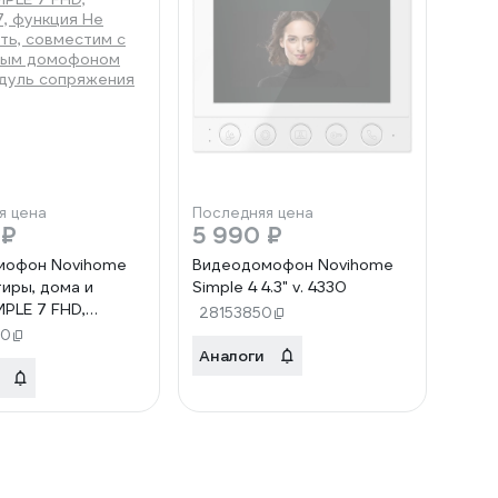
я цена
Последняя цена
 ₽
5 990 ₽
мофон Novihome
Видеодомофон Novihome
тиры, дома и
Simple 4 4.3" v. 4330
MPLE 7 FHD,
28153850
7, функция Не
00
ть, совместим с
Аналоги
ным домофоном
дуль сопряжения