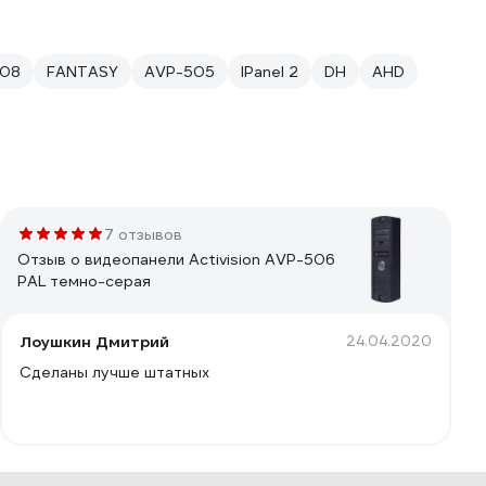
508
FANTASY
AVP-505
IPanel 2
DH
AHD
7 отзывов
Отзыв о видеопанели Activision AVP-506
PAL темно-серая
Лоушкин Дмитрий
24.04.2020
Сделаны лучше штатных