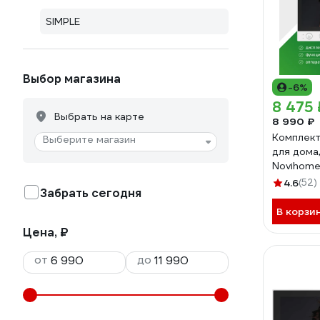
SIMPLE
Выбор магазина
-6%
8 475 
Выбрать на карте
8 990 ₽
Комплек
Выберите магазин
для дома
Novihome 
монитор 
4.6
(52)
Забрать сегодня
4378
В корзи
Цена, ₽
от
до