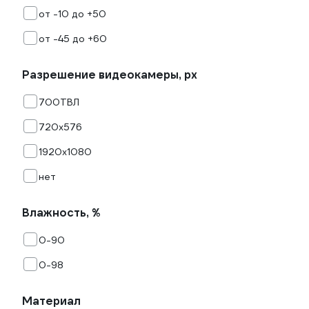
от -10 до +50
от -45 до +60
Разрешение видеокамеры, px
700ТВЛ
720х576
1920х1080
нет
Влажность, %
0-90
0-98
Материал