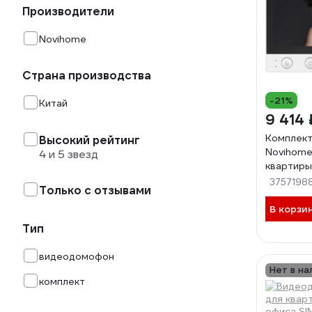
Производители
Novihome
Страна производства
-21%
Китай
9 414 
Комплек
Высокий рейтинг
Novihome
4 и 5 звезд
квартиры 
монитор 
3757198
Только с отзывами
FHD, фун
беспокои
В корзи
подъезд
Тип
через мо
4390
видеодомофон
Нет в на
комплект