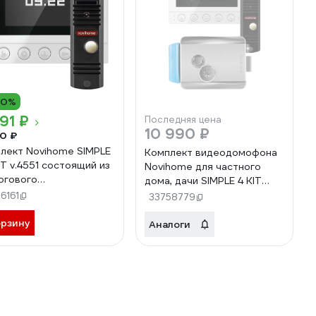
10%
91 ₽
Последняя цена
10 990 ₽
0 ₽
лект Novihome SIMPLE
Комплект видеодомофона
IT v.4551 состоящий из
Novihome для частного
огового
дома, дачи SIMPLE 4 KIT
одомофона и
PLUS: монитор, вызывная
6161
33758779
вной панели 4451
панель со встроенным БУЗ,
орзину
электромеханический
Аналоги
замок 4332