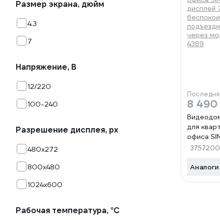
Размер экрана, дюйм
4.3
7
Напряжение, В
12/220
Последня
8 490
100-240
Видеодо
для квар
Разрешение дисплея, px
офиса SI
дисплей 
375720
480х272
беспокои
подъезд
800х480
Аналоги
через мо
1024х600
4389
Рабочая температура, °С