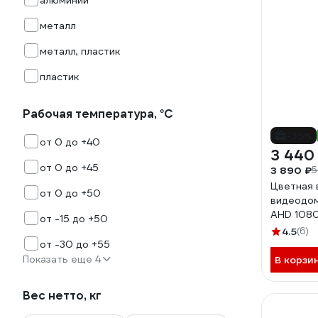
алюминий
0019081
металл
металл, пластик
пластик
Рабочая температура, °С
-35%
от 0 до +40
3 440
от 0 до +45
3 890 ₽
5
Цветная 
от 0 до +50
видеодо
AHD 1080
от -15 до +50
305HD г
4.5
(6)
0018279
от -30 до +55
Показать еще 4
В корзи
Вес нетто, кг