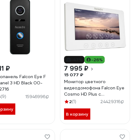
-47%
-26%
11 ₽
7 995 ₽
15 077 ₽
опанель Falcon Eye F
Монитор цветного
panel 3 HD Black 00-
видеодомофона Falcon Eye
2716
Cosmo HD Plus с
3
(9)
15946996
поддержкой форматов 00-
2
(1)
24429316
00182799
орзину
В корзину