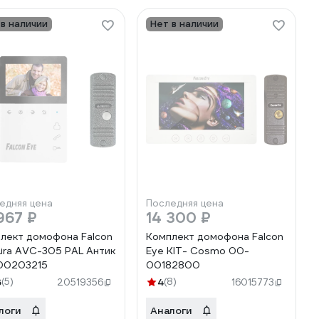
 в наличии
Нет в наличии
едняя цена
Последняя цена
967 ₽
14 300 ₽
лект домофона Falcon
Комплект домофона Falcon
Lira AVC-305 PAL Антик
Eye KIT- Cosmo 00-
00203215
00182800
6
(5)
4
(8)
20519356
16015773
логи
Аналоги