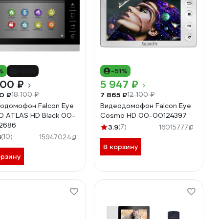
%
-36%
-51%
500 ₽
5 947 ₽
50 ₽
7 865 ₽
18 100 ₽
12 100 ₽
одомофон Falcon Eye
Видеодомофон Falcon Eye
0 ATLAS HD Black 00-
Cosmo HD 00-00124397
2686
3.9
(7)
16015777
8
(10)
15947024
В корзину
орзину