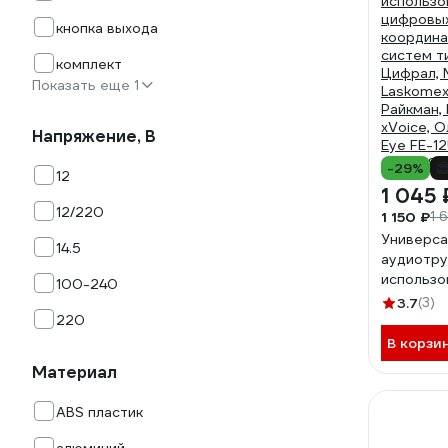
кнопка выхода
комплект
Показать еще 1
Напряжение, В
-29%
12
1 045 
12/220
1 150 ₽
1 
Универса
14.5
аудиотру
использо
100-240
цифровых
3.7
(3)
координ
220
систем ти
В корзи
Цифрал, 
Материал
Laskomex
Райкман, 
ABS пластик
xVoice, О
Eye FE-12