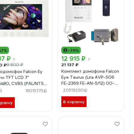
47%
-39%
87 ₽
12 915 ₽
21 137 ₽
0 ₽
9 800 ₽
Комплект домофона Falcon
одомофон Falcon Ey
Eye Taurus (Lira AVP-506
o TFT LCD 7"
FE-2369 FE-AN-5/12) 00-
480, CVBS (PAL/NTSC)
00190821
00182797
20519290
6)
16015775
В корзину
орзину