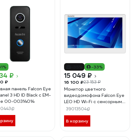
31%
-35%
-33%
34 ₽
15 049 ₽
0 ₽
16 100 ₽
23 153 ₽
вная панель Falcon Eye
Монитор цветного
anel 3 HD ID Black с EM-
видеодомофона Falcon Eye
ne 00-00314014
LEO HD Wi-Fi с сенсорным
IPS экраном 7 дюймов 00-
20443
39013504
00334030
орзину
В корзину