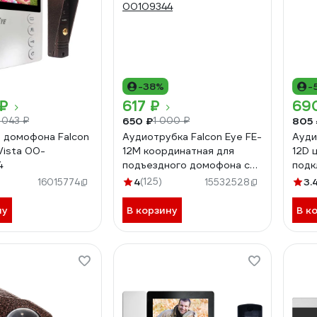
-38%
-
 ₽
617 ₽
69
650 ₽
805 
 043 ₽
1 000 ₽
 домофона Falcon
Аудиотрубка Falcon Eye FE-
Ауди
Vista 00-
12M координатная для
12D 
4
подъездного домофона с
подк
2-х проводной системой
циф
4
(125)
3.
16015774
15532528
подключения белый 00-
0010
00109344
ну
В корзину
В к