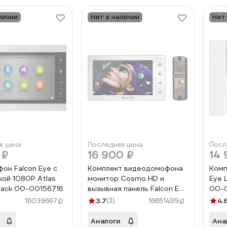
личии
Нет в наличии
Нет
я цена
Последняя цена
Посл
 ₽
16 900 ₽
14 
он Falcon Eye c
Комплект видеодомофона
Комп
ой 1080P Atlas
монитор Cosmo HD и
Eye 
Black 00-00156716
вызывная панель Falcon Eye
00-
KIT Space HD FE-305HD
3.7
(3)
4.
16039667
16651499
00-00186407
Аналоги
Ана