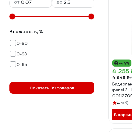
от
до
Влажность, %
0-90
0-93
-44%
0-95
4 255 
4 945 ₽
7
Видеопан
Показать 99 товаров
ipanel 3 
0011270
4.5
(8)
В корзи