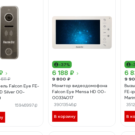
-37%
-
₽
6 188 ₽
6 8
9 800 ₽
9 90
 611 ₽
Монитор видеодомофона
Вызы
ель Falcon Eye FE-
Falcon Eye Mensa HD 00-
FE-ip
HD Silver 00-
00334017
Mari
9
39013546
351
15946997
В корзину
В к
ну