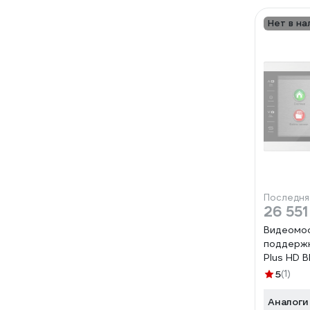
Нет в на
Последня
26 551
Видеомоф
поддержк
Plus HD 
5
(1)
Аналоги