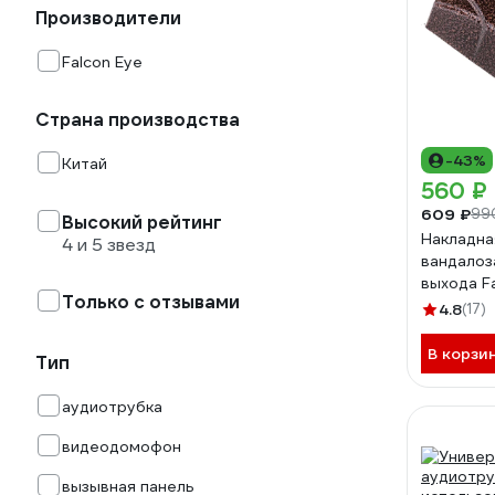
Производители
Falcon Eye
Страна производства
-43%
Китай
560 ₽
609 ₽
99
Высокий рейтинг
Накладна
4 и 5 звезд
вандалоз
выхода F
Только с отзывами
Медь 00
4.8
(17)
В корзи
Тип
аудиотрубка
видеодомофон
вызывная панель