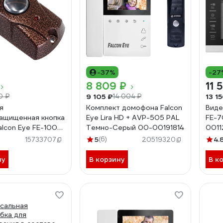
-37%
-27
8 809 ₽
11 
9 105 ₽
13 1
0 ₽
14 004 ₽
я
Комплект домофона Falcon
Виде
ащищенная кнопка
Eye Lira HD + AVP-505 PAL
FE-7
alcon Eye FE-100
Темно-Серый 00-00191814
0011
-00110046
5
(6)
4.
15733707
20519320
ну
В корзину
В к