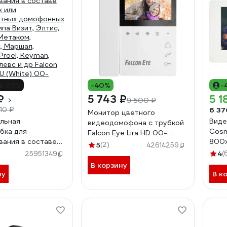
-35%
-40%
-
₽
5 743 ₽
5 1
9 500 ₽
6 37
610 ₽
Монитор цветного
льная
Виде
видеодомофона с трубкой
бка для
Cosm
Falcon Eye Lira HD 00-
вания в составе
800x
00354262
5
(2)
42614259
 или
00-
4
(
25951349
атных домофонных
В корзину
па Визит, Элтис,
ну
В к
Метаком,
, Маршал,
Proel, Keyman,
левс и др Falcon
U (White) 00-