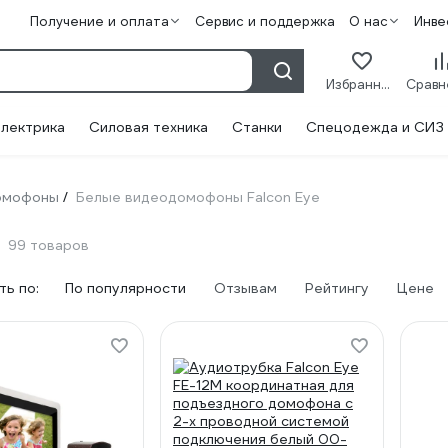
Получение и оплата
Сервис и поддержка
О нас
Инве
Избранное
лектрика
Силовая техника
Станки
Спецодежда и СИЗ
омофоны
Белые видеодомофоны Falcon Eye
/
99 товаров
ь по:
По популярности
Отзывам
Рейтингу
Цене