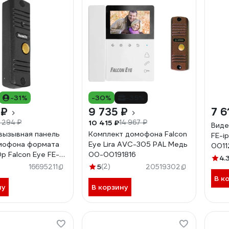
8
-31%
-30%
-35%
 ₽
9 735 ₽
7 6
10 415 ₽
 294 ₽
14 967 ₽
Виде
вызывная панель
Комплект домофона Falcon
FE-i
мофона формата
Eye Lira AVC-305 PAL Медь
0011
p Falcon Eye FE-
00-00191816
4.
рафит 00-
5
(2)
16695211
20519302
6
В к
ну
В корзину