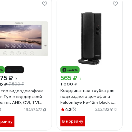
0%
-35%
-44%
375 ₽
565 ₽
1 000 ₽
70 ₽
17 500 ₽
Координатная трубка для
тор видеодомофона
подъездного домофона
on Eye с поддержкой
Falcon Eye Fe-12m black с
атов AHD, CVI, TVI
2-х проводной системой
 HD Wi-Fi 00-
4.2
(5)
)
26218241
19457472
подключения 00-00109130
82798
В корзину
орзину