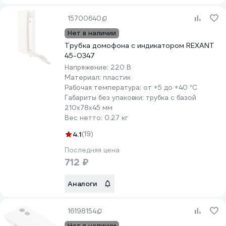
15700640
Нет в наличии
Трубка домофона с индикатором REXANT
45-0347
Напряжение:
220 В
Материал:
пластик
Рабочая температура:
от +5 до +40 °С
Габариты без упаковки:
трубка с базой
210х78х45 мм
Вес нетто:
0.27 кг
4.1
(19)
Последняя цена
712 ₽
Аналоги
16198154
Нет в наличии