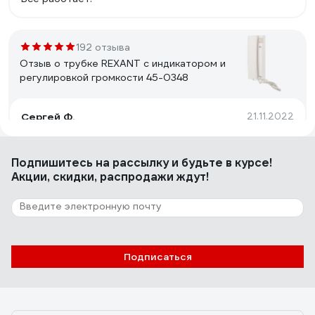
192 отзыва
Отзыв о трубке REXANT с индикатором и
регулировкой громкости 45-0348
Сергей Ф.
21.11.2022
Цена. Приемлемое качество. Каждая трубка
упакована в красивую прочную коробку. В комплекте
Подпишитесь
на рассылку
и будьте в курсе!
два дюбеля и два самореза для крепления.
Акции, скидки, распродажи ждут!
38 отзывов
Отзыв о трубке домофона REXANT 45-
0349
Подписаться
Дмитрий
27.10.2019
Качественное исполнение, хороший (глянцевый)