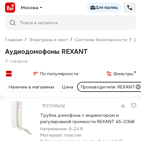
Москва
Для юрлиц
Поиск в каталоге
Главная
/
Электрика и свет
/
Системы безопасности
/
До
Аудиодомофоны REXANT
7 товаров
По популярности
Фильтры
Наличие в магазинах
Цена
Производители: REXANT
15700641
Трубка домофона с индикатором и
регулировкой громкости REXANT 45-0348
Напряжение:
6-24 В
Материал:
пластик