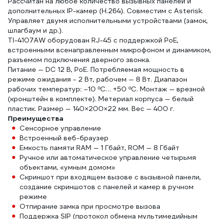
Рассчитан на любое количество вызывных панелей и
дополнительных IP-камер (H.264). Совместим с Asterisk.
Управляет двумя исполнительными устройствами (замок,
шлагбаум и др.).
TI-4107AW оборудован RJ-45 с поддержкой PоE,
встроенными всенаправленным микрофоном и динамиком,
разъемом подключения дверного звонка.
Питание — DC 12 В, PoE. Потребляемая мощность в
режиме ожидания - 2 Вт, рабочем — 8 Вт. Диапазон
рабочих температур: –10 ºС… +50 ºC. Монтаж — врезной
(кронштейн в комплекте). Метериал корпуса — белый
пластик. Размер — 140×200×22 мм. Вес — 400 г.
Преимущества
Сенсорное управление
Встроенный веб-браузер
Емкость памяти RAM — 1 Гбайт, ROM — 8 Гбайт
Ручное или автоматическое управление четырьмя
объектами, «умным домом»
Скриншот при входящем вызове с вызывной панели,
создание скриншотов с панелей и камер в ручном
режиме
Отпирание замка при просмотре вызова
Поддержка SIP (протокол обмена мультимедийным