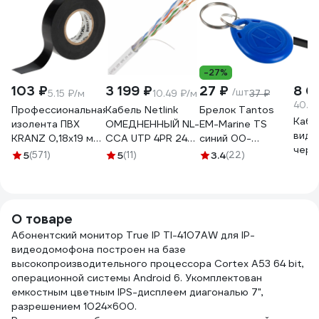
-27%
103 ₽
3 199 ₽
27 ₽
8 0
/шт
5.15 ₽/м
10.49 ₽/м
37 ₽
40.2
Профессиональная
Кабель Netlink
Брелок Tantos
Кабе
изолента ПВХ
ОМЕДНЕННЫЙ NL-
EM-Marine TS
виде
KRANZ 0,18х19 мм,
CCA UTP 4PR 24
синий 00-
черн
20 м, черная KR-
AWG CAT5е 305м
00015695
5
(571)
5
(11)
3.4
(22)
2х0,
09-2806
ВНУТРЕННИЙ
ELEC
УТ000003098
метр
нару
О товаре
прок
Абонентский монитор True IP TI-4107AW для IP-
"Нар
видеодомофона построен на базе
SQ01
высокопроизводительного процессора Cortex A53 64 bit,
операционной системы Android 6. Укомплектован
емкостным цветным IPS-дисплеем диагональю 7",
разрешением 1024×600.