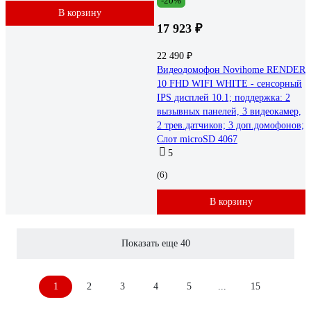
-20%
В корзину
17 923 ₽
22 490 ₽
Видеодомофон Novihome RENDER
10 FHD WIFI WHITE - сенсорный
IPS дисплей 10.1; поддержка: 2
вызывных панелей, 3 видеокамер,
2 трев.датчиков; 3 доп.домофонов;
Слот microSD 4067
5
(6)
В корзину
Показать еще 40
1
2
3
4
5
...
15