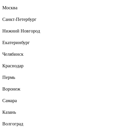
Premium 45-0346
Москва
Илья Токмаков
02.02.2023
Санкт-Петербург
Все работает.
Нижний Новгород
Екатеринбург
1 отзыв
Отзыв о видеозвонке Elektrostandard Умный
Челябинск
дом 76106/00 черный a069488
Краснодар
Костя
17.06.2025
Пермь
Картинка хорошая, днём и ночью видно чётко. Подключается
к Minimir Home, через приложение можно посмотреть, кто у
Воронеж
двери, даже если находишься не дома. Есть датчик
движения - пишет, если кто-то просто прошёл мимо, удобно
Самара
для контроля. Монтаж простой, внешний вид стильный -
чёрный корпус смотрится аккуратно. В целом, надёжный
Казань
вариант за свои деньги.
Волгоград