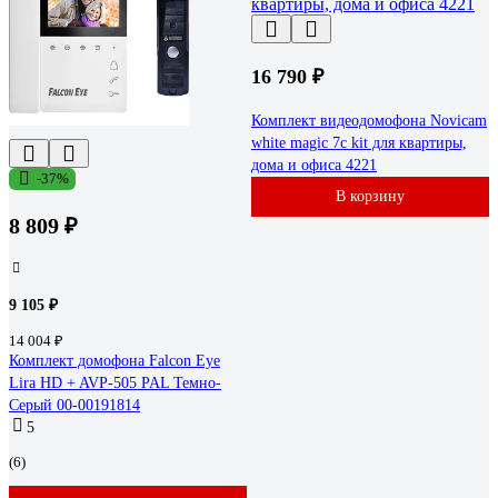
16 790 ₽
Комплект видеодомофона Novicam
white magic 7c kit для квартиры,
дома и офиса 4221
-37%
В корзину
8 809 ₽
9 105 ₽
14 004 ₽
Комплект домофона Falcon Eye
Lira HD + AVP-505 PAL Темно-
Серый 00-00191814
5
(6)