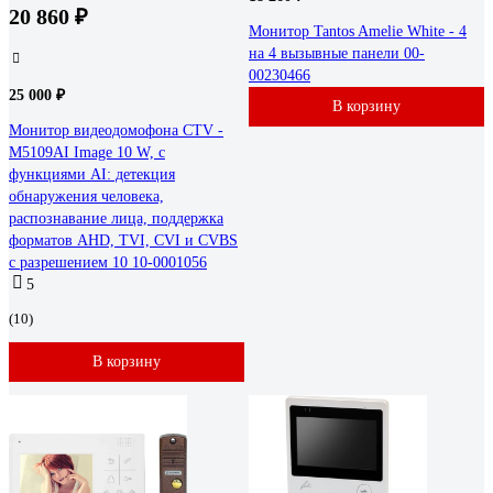
20 860 ₽
Монитор Tantos Amelie White - 4
на 4 вызывные панели 00-
00230466
25 000 ₽
В корзину
Монитор видеодомофона CTV -
M5109AI Image 10 W, с
функциями AI: детекция
обнаружения человека,
распознавание лица, поддержка
форматов AHD, TVI, CVI и CVBS
с разрешением 10 10-0001056
5
(10)
В корзину