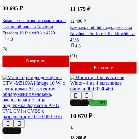
30 695 ₽
11 179 ₽
Комплект сенсорного монитора и
12 490 ₽
вызывной панели Novicam
Комплект full hd видеодомофона
Freedom 10 fhd wifi kit 4229
Novihome Surface 7 fhd kit white v.
4.3
4255
4.8
(6)
(21)
В корзину
В корзину
-42%
-25%
10 670 ₽
-17%
18 260 ₽