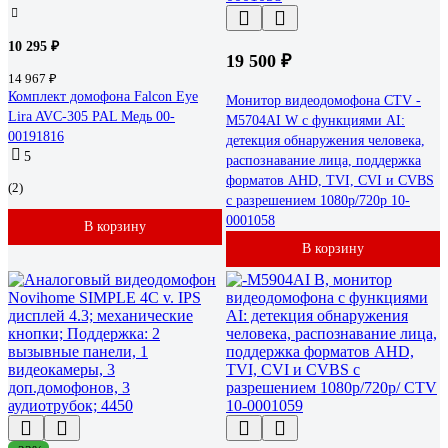
10 295 ₽
19 500 ₽
14 967 ₽
Комплект домофона Falcon Eye
Монитор видеодомофона CTV -
Lira AVC-305 PAL Медь 00-
M5704AI W с функциями AI:
00191816
детекция обнаружения человека,
5
распознавание лица, поддержка
форматов AHD, TVI, CVI и CVBS
(2)
с разрешением 1080p/720p 10-
0001058
В корзину
В корзину