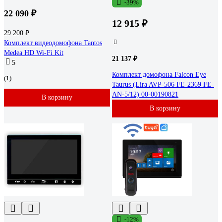
-39%
22 090 ₽
12 915 ₽
29 200 ₽
Комплект видеодомофона Tantos
Medea HD Wi-Fi Kit
21 137 ₽
5
Комплект домофона Falcon Eye
(1)
Taurus (Lira AVP-506 FE-2369 FE-
AN-5/12) 00-00190821
В корзину
В корзину
-12%