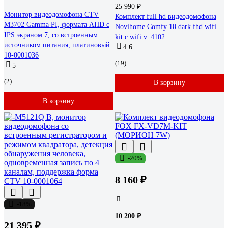
25 990 ₽
Монитор видеодомофона CTV
Комплект full hd видеодомофона
M3702 Gamma PI, формата AHD с
Novihome Comfy 10 dark fhd wifi
IPS экраном 7, со встроенным
kit с wifi v. 4102
источником питания, платиновый
4.6
10-0001036
(19)
5
(2)
В корзину
В корзину
-20%
8 160 ₽
-18%
10 200 ₽
21 395 ₽