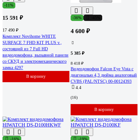
-11%
15 591 ₽
-36%
-45%
4 600 ₽
17 490 ₽
Комплект Novihome WHITE
SURFACE 7 FHD KIT PLUS v.,
состоящий из 7 Full HD
5 385 ₽
видеодомофона, вызывной панели
со СКУД и электромеханического
8 418 ₽
замка 4297
Видеодомофон Falcon Eye Vista с
диагональю 4,3 дюйма аналоговый
В корзину
CVBS (PAL/NTSC) 00-00124393
4.4
(16)
В корзину
-16%
-19%