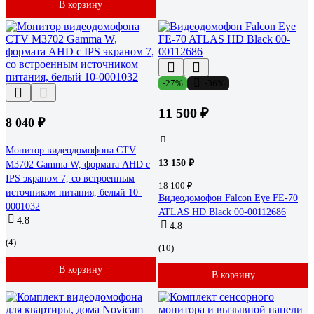
В корзину
-27%
-36%
11 500 ₽
8 040 ₽
Монитор видеодомофона CTV
13 150 ₽
M3702 Gamma W, формата AHD с
IPS экраном 7, со встроенным
18 100 ₽
источником питания, белый 10-
Видеодомофон Falcon Eye FE-70
0001032
ATLAS HD Black 00-00112686
4.8
4.8
(4)
(10)
В корзину
В корзину