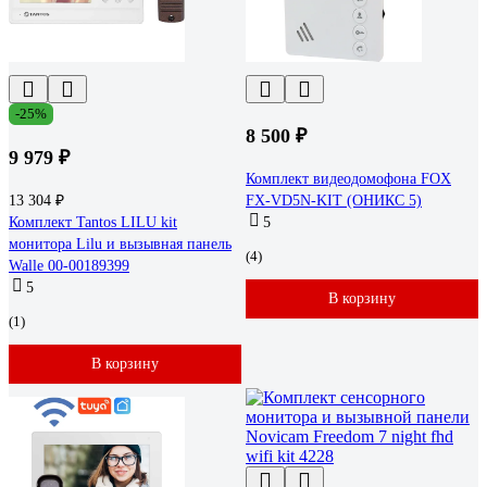
-25%
8 500 ₽
9 979 ₽
Комплект видеодомофона FOX
13 304 ₽
FX-VD5N-KIT (ОНИКС 5)
Комплект Tantos LILU kit
5
монитора Lilu и вызывная панель
(4)
Walle 00-00189399
5
В корзину
(1)
В корзину