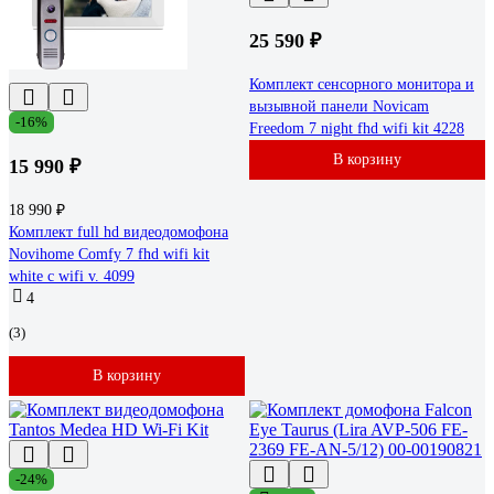
25 590 ₽
Комплект сенсорного монитора и
вызывной панели Novicam
-16%
Freedom 7 night fhd wifi kit 4228
В корзину
15 990 ₽
18 990 ₽
Комплект full hd видеодомофона
Novihome Comfy 7 fhd wifi kit
white с wifi v. 4099
4
(3)
В корзину
-24%