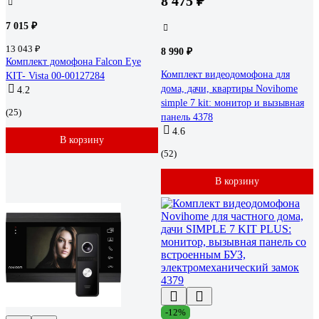
8 475 ₽
7 015 ₽
13 043 ₽
8 990 ₽
Комплект домофона Falcon Eye
Комплект видеодомофона для
KIT- Vista 00-00127284
дома, дачи, квартиры Novihome
4.2
simple 7 kit: монитор и вызывная
(25)
панель 4378
4.6
В корзину
(52)
В корзину
-12%