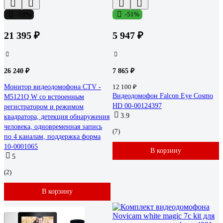
-18%
-51%
21 395 ₽
5 947 ₽
26 240 ₽
7 865 ₽
Монитор видеодомофона CTV -
12 100 ₽
Видеодомофон Falcon Eye Cosmo
M5121Q W со встроенным
HD 00-00124397
регистратором и режимом
3.9
квадратора, детекция обнаружения
человека, одновременная запись
(7)
по 4 каналам, поддержка форма
10-0001065
В корзину
5
(2)
В корзину