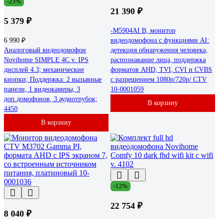
-23%
21 390 ₽
5 379 ₽
-M5904AI B, монитор
6 990 ₽
видеодомофона с функциями AI:
Аналоговый видеодомофон
детекция обнаружения человека,
Novihome SIMPLE 4C v. IPS
распознавание лица, поддержка
дисплей 4.3; механические
форматов AHD, TVI, CVI и CVBS
кнопки; Поддержка: 2 вызывные
с разрешением 1080p/720p/ CTV
панели, 1 видеокамеры, 3
10-0001059
доп.домофонов, 3 аудиотрубок;
В корзину
4450
В корзину
-12%
22 754 ₽
8 040 ₽