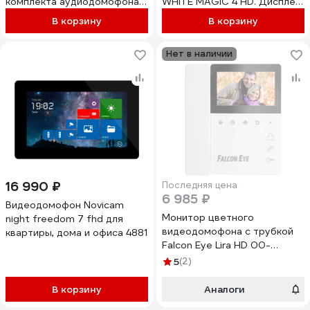
комплекта аудиодомофона
WHITE MAGIC 4 HD. Дисплей
VOICE KIT. 2-х проводное
4.3.Функция Не
В корзину
В корзину
подключение. Управление
беспокоить.Запись фото/
замком 4189
видео.Совместим с
Нет в наличии
подъездным домофоном
через модуль сопряжения с
поддержкой HOOK 4851
16 990 ₽
Последняя цена
6 985 ₽
Видеодомофон Novicam
Монитор цветного
night freedom 7 fhd для
видеодомофона с трубкой
квартиры, дома и офиса 4881
Falcon Eye Lira HD 00-
00354262
5
(2)
В корзину
Аналоги