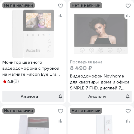
Нет в наличии
Нет в наличии
Монитор цветного
Последняя цена
8 490 ₽
видеодомофона с трубкой
на магните Falcon Eye Lira
Видеодомофон Novihome
00-00189412
4.9
(9)
для квартиры, дома и офиса
SIMPLE 7 FHD, дисплей 7,
функция Не беспокоить,
Аналоги
Аналоги
совместим с подъездным
домофоном через модуль
Нет в наличии
Нет в наличии
сопряжения 4389