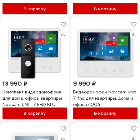
FHD, функция Не
беспокоить, совместим с
В корзину
В корзину
подъездным домофоном
через модуль сопряжения
4390
13 990 ₽
9 990 ₽
Комплект видеодомофона
Видеодомофон Novicam unit
для дома, офиса, квартиры
7 fhd для квартиры, дома и
Novicam UNIT 7 FHD KIT
офиса 4004
домофон и вызывная панель,
В корзину
В корзину
запись фото/видео, работа с
подъездным домофоном
через мск/мсц c
поддержкой HOOK 4111