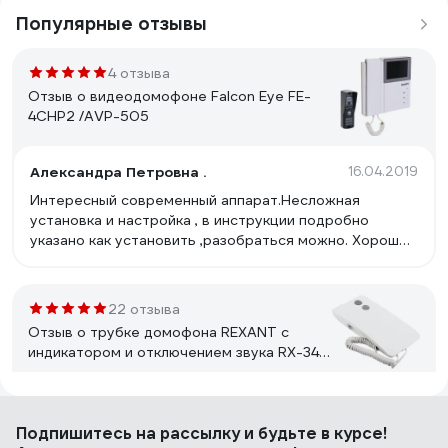
Популярные отзывы
4 отзыва
Отзыв о видеодомофоне Falcon Eye FE-
4CHP2 /AVP-505
Александра Петровна .
16.04.2019
Интересный современный аппарат.Несложная
установка и настройка , в инструкции подробно
указано как установить ,разобраться можно. Хорошее
цветное качество изображения ,резкое . Звонок
громкий . Вызывную панель установили на лестнице
-слышен на весь подъезд и звонок и разговор .
22 отзыва
Отзыв о трубке домофона REXANT с
индикатором и отключением звука RX-346
Premium 45-0346
Илья Токмаков
02.02.2023
Подпишитесь
на рассылку
и будьте в курсе!
Все работает.