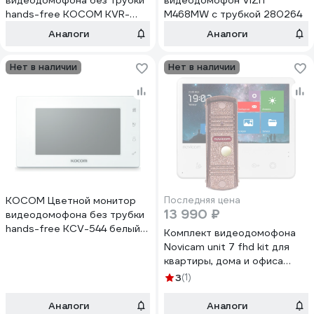
видеодомофона без трубки
видеодомофон VIZIT
hands-free KOCOM KVR-
M468MW с трубкой 280264
A510 белый встроенный DVR
Аналоги
Аналоги
СП16664
Нет в наличии
Нет в наличии
KOCOM Цветной монитор
Последняя цена
13 990 ₽
видеодомофона без трубки
hands-free KCV-544 белый
Комплект видеодомофона
CC000001732
Novicam unit 7 fhd kit для
квартиры, дома и офиса
4005
3
(1)
Аналоги
Аналоги