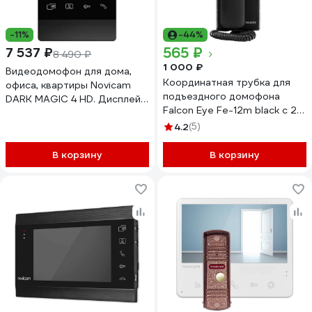
-11%
-44%
565 ₽
7 537 ₽
8 490 ₽
1 000 ₽
Видеодомофон для дома,
Координатная трубка для
офиса, квартиры Novicam
подъездного домофона
DARK MAGIC 4 HD. Дисплей
Falcon Eye Fe-12m black с 2-х
4.3. Функция Не
проводной системой
беспокоить.Запись фото/
4.2
(5)
подключения 00-00109130
видео.Совместим с
подъездным домофоном
В корзину
В корзину
через модуль сопряжения с
поддержкой HOOK 4852