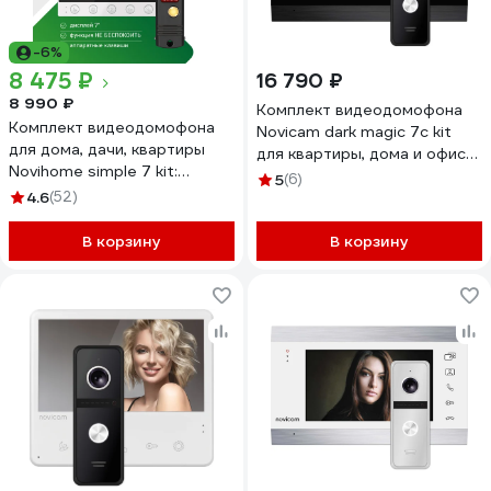
-6%
8 475 ₽
16 790 ₽
8 990 ₽
Комплект видеодомофона
Комплект видеодомофона
Novicam dark magic 7c kit
для дома, дачи, квартиры
для квартиры, дома и офиса
Novihome simple 7 kit:
4222
5
(6)
монитор и вызывная панель
4.6
(52)
4378
В корзину
В корзину