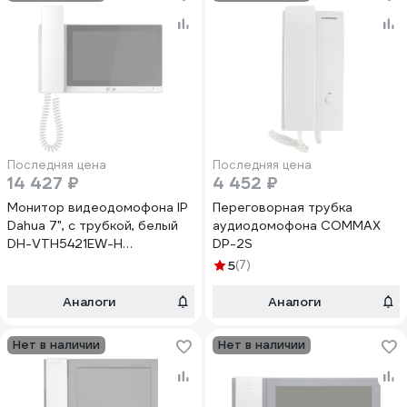
Последняя цена
Последняя цена
14 427 ₽
4 452 ₽
Монитор видеодомофона IP
Переговорная трубка
Dahua 7", с трубкой, белый
аудиодомофона COMMAX
DH-VTH5421EW-H
DP-2S
АД5029621
5
(7)
Аналоги
Аналоги
Нет в наличии
Нет в наличии