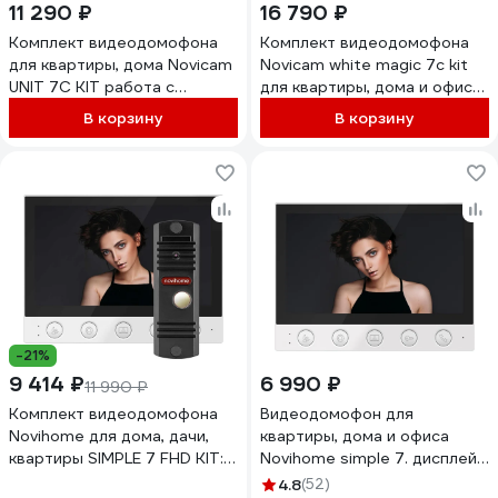
11 290 ₽
16 790 ₽
Комплект видеодомофона
Комплект видеодомофона
для квартиры, дома Novicam
Novicam white magic 7c kit
UNIT 7C KIT работа с
для квартиры, дома и офиса
подъездным домофоном
4221
В корзину
В корзину
Vizit, Cyfral, Eltis без
дополнительного
оборудования, поддержка
сигнала HOOK 4905
-21%
9 414 ₽
6 990 ₽
11 990 ₽
Комплект видеодомофона
Видеодомофон для
Novihome для дома, дачи,
квартиры, дома и офиса
квартиры SIMPLE 7 FHD KIT:
Novihome simple 7. дисплей
монитор и вызывная панель
7" 4377
4.8
(52)