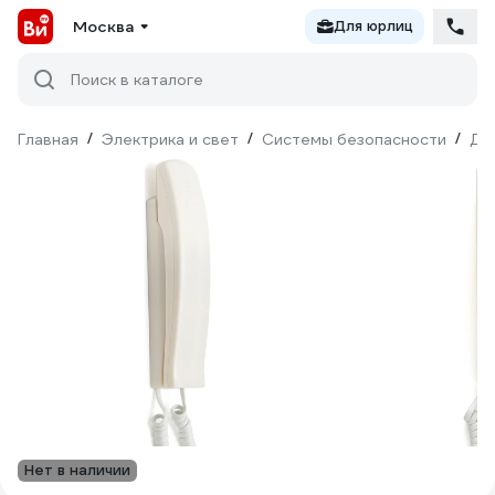
Москва
Для юрлиц
Поиск в каталоге
Главная
/
Электрика и свет
/
Системы безопасности
/
До
Нет в наличии