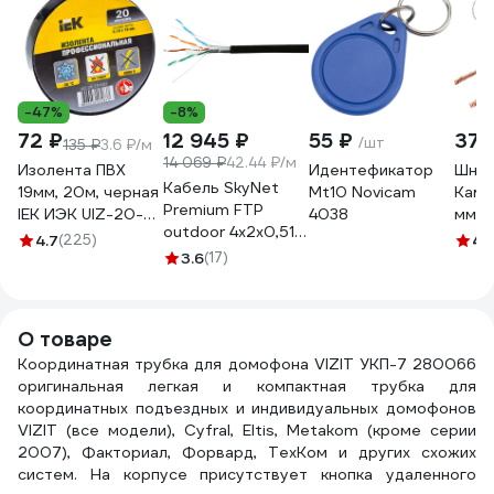
-47%
-8%
72 ₽
12 945 ₽
55 ₽
373
/шт
135 ₽
3.6 ₽/м
14 069 ₽
42.44 ₽/м
Изолента ПВХ
Идентефикатор
Шну
Кабель SkyNet
19мм, 20м, черная
Mt10 Novicam
Камк
Premium FTP
IEK ИЭК UIZ-20-
4038
мм 1
outdoor 4x2x0,51,
10-K02
231
4.7
(225)
4.
медный, FLUKE
3.6
(17)
TEST, кат.5e,
однож., 305 м,
box, черный CSP-
О товаре
FTP-4-CU-OUT
Координатная трубка для домофона VIZIT УКП-7 280066
оригинальная легкая и компактная трубка для
координатных подъездных и индивидуальных домофонов
VIZIT (все модели), Cyfral, Eltis, Metakom (кроме серии
2007), Факториал, Форвард, ТехКом и других схожих
систем. На корпусе присутствует кнопка удаленного