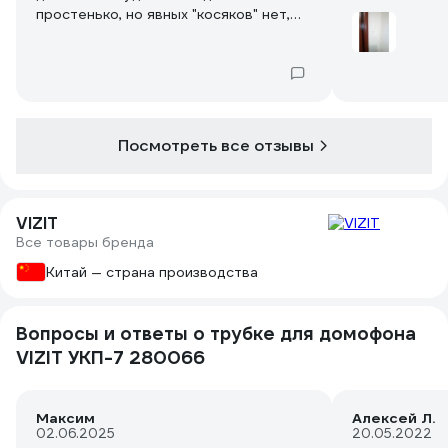
простенько, но явных "косяков" нет,
работает нормально, в руке лежит
удобно. Громкость звонка (и, как
оказалось, громкость звука от
собеседника) имеет 2 положения, в
положении "тихо" звонок негромкий,
спящего ребёнка не разбудит. Но для
Посмотреть все отзывы
разговора переключатель нужно
переключить в положение "громко".
Кнопка открывания входной двери
работает чётко.
VIZIT
Все товары бренда
Китай — страна производства
Вопросы и ответы о трубке для домофона
VIZIT УКП-7 280066
Максим
Алексей Л.
02.06.2025
20.05.2022