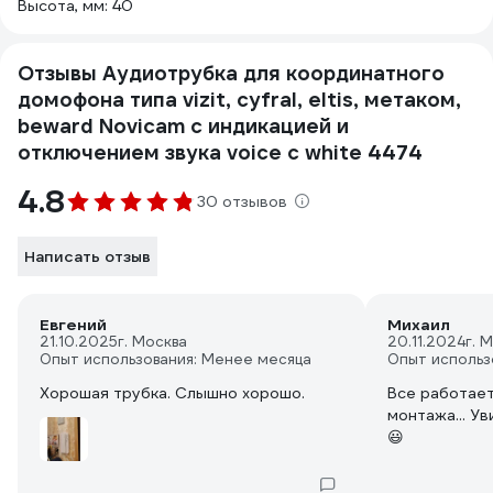
Высота, мм: 40
Отзывы Аудиотрубка для координатного
домофона типа vizit, cyfral, eltis, метаком,
beward Novicam с индикацией и
отключением звука voice c white 4474
4.8
30 отзывов
Написать отзыв
Евгений
Михаил
21.10.2025
г. Москва
20.11.2024
г. 
Опыт использования: Менее месяца
Опыт использ
Хорошая трубка. Слышно хорошо.
Все работает
монтажа... У
😃