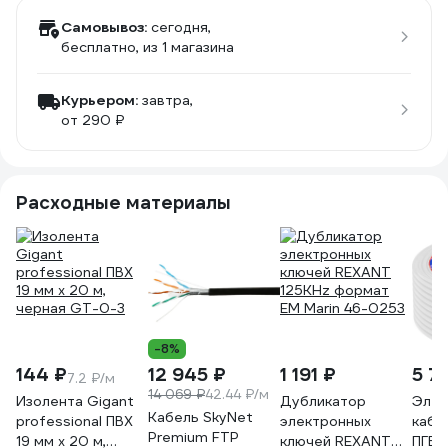
Самовывоз:
сегодня,
бесплатно
, из 1 магазина
Курьером:
завтра,
от 290 ₽
Расходные материалы
-8%
144 ₽
12 945 ₽
1 191 ₽
5 7
7.2 ₽/м
14 069 ₽
42.44 ₽/м
Изолента Gigant
Дубликатор
Элек
Кабель SkyNet
professional ПВХ
электронных
кабе
Premium FTP
19 мм х 20 м,
ключей REXANT
ПГВВ