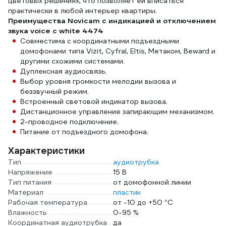
цветовых решениях, что позволяет ей вписаться
практически в любой интерьер квартиры.
Преимущества Novicam с индикацией и отключением
звука voice c white 4474
Совместима с координатными подъездными
домофонами типа Vizit, Cyfral, Eltis, Метаком, Beward и
другими схожими системами.
Дуплексная аудиосвязь.
Выбор уровня громкости мелодии вызова и
беззвучный режим.
Встроенный световой индикатор вызова.
Дистанционное управление запирающим механизмом.
2-проводное подключение.
Питание от подъездного домофона.
Характеристики
Тип
аудиотрубка
Напряжение
15 В
Тип питания
от домофонной линии
Материал
пластик
Рабочая температура
от -10 до +50 °С
Влажность
0-95 %
Координатная аудиотрубка
да