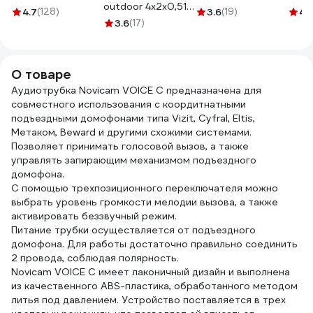
outdoor 4x2x0,51,
черная GT-0-3
125KHz формат
2x1,
4.7
(128)
3.6
(19)
4.
медный, FLUKE
3.6
(17)
EM Marin 46-0253
(100
TEST, кат.5e,
VEK
однож., 305 м,
box, черный CSP-
О товаре
FTP-4-CU-OUT
Аудиотрубка Novicam VOICE C предназначена для
совместного использования с коордитнатными
подъездными домофонами типа Vizit, Cyfral, Eltis,
Метаком, Beward и другими схожими системами.
Позволяет принимать голосовой вызов, а также
управлять запирающим механизмом подъездного
домофона.
С помощью трехпозиционного переключателя можно
выбрать уровень громкости мелодии вызова, а также
активировать беззвучный режим.
Питание трубки осуществляется от подъездного
домофона. Для работы достаточно правильно соединить
2 провода, соблюдая полярность.
Novicam VOICE С имеет лаконичный дизайн и выполнена
из качественного ABS-пластика, обработанного методом
литья под давлением. Устройство поставляется в трех