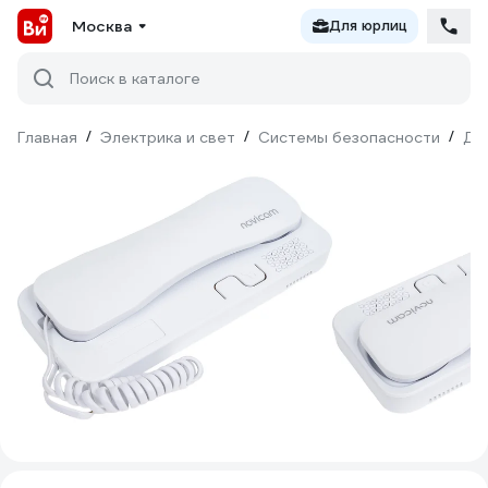
Москва
Для юрлиц
Поиск в каталоге
Главная
/
Электрика и свет
/
Системы безопасности
/
До