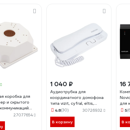
1 040 ₽
16 
Аудиотрубка для
Комп
я коробка для
координатного домофона
Novi
ер и скрытого
типа vizit, cyfral, eltis,
для 
коммуникаций
метаком, beward Novicam с
офис
4.8
(30)
5
(
30726932
Box 01 4400
индикацией и отключением
27077654
звука voice c white 4474
В корзину
В к
ну