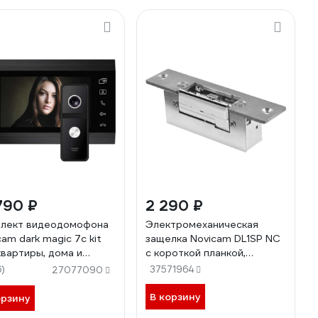
790 ₽
2 290 ₽
лект видеодомофона
Электромеханическая
cam dark magic 7c kit
защелка Novicam DL1SP NC
квартиры, дома и
с короткой планкой,
а 4222
нормально-закрыта,
6)
37571964
27077090
механическая
разблокировка, для любых
В корзину
орзину
типов дверей 4510