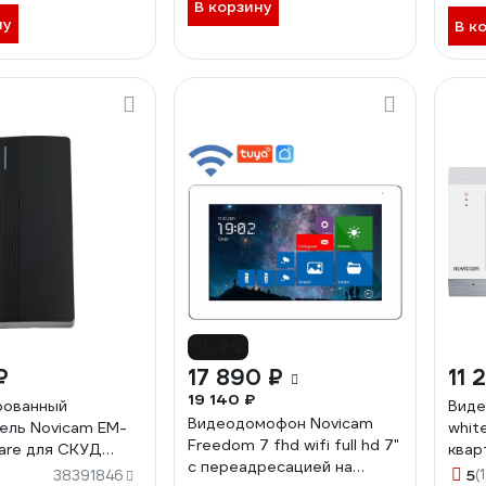
подд
В корзину
ну
кана
В к
-7%
₽
17 890 ₽
11 
19 140 ₽
рованный
Виде
Видеодомофон Novicam
ель Novicam EM-
whit
Freedom 7 fhd wifi full hd 7"
fare для СКУД
квар
c переадресацией на
одойдёт к любому
4821
5
(1
38391846