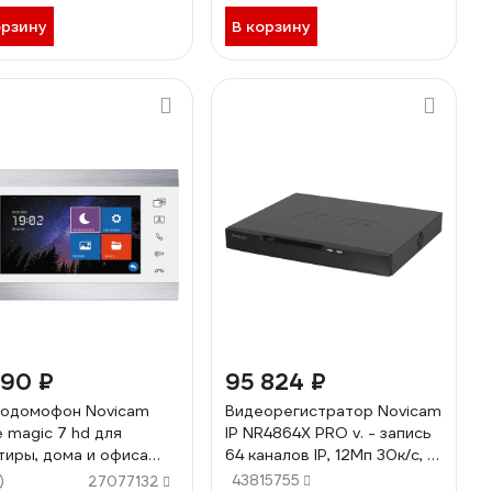
ержка H.265+, 4 PoE
ла 3012V
орзину
В корзину
290 ₽
95 824 ₽
одомофон Novicam
Видеорегистратор Novicam
e magic 7 hd для
IP NR4864X PRO v. - запись
тиры, дома и офиса
64 каналов IP, 12Мп 30к/с, 4
HDD до 16 Тб, поддержка
)
43815755
27077132