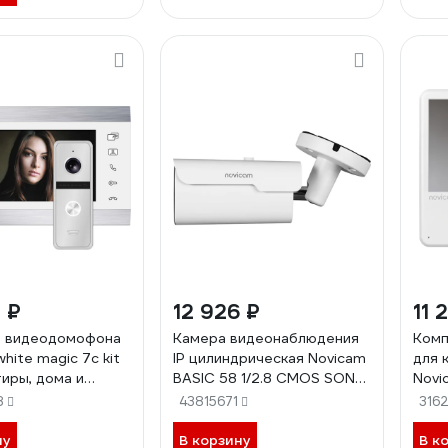
 ₽
12 926 ₽
11 
т видеодомофона
Камера видеонаблюдения
Комп
hite magic 7c kit
IP цилиндрическая Novicam
для 
тиры, дома и
BASIC 58 1/2.8 CMOS SONY
Novi
21
IMX 335, 5 Мп 25 к/с,
рабо
8
43815671
316
моторизованный 2.7-13.5
домо
мм, IP67, ИК 50 м, PoE
Elti
ну
В корзину
В к