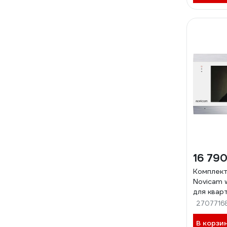
16 790
Комплек
Novicam w
для квар
офиса 42
2707716
В корзи