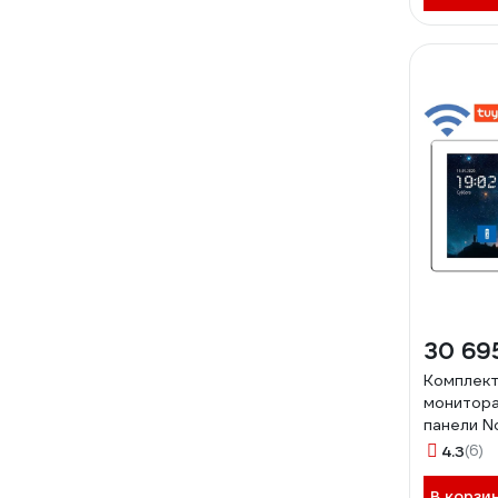
30 69
Комплект
монитора
панели N
fhd wifi k
4.3
(6)
В корзи