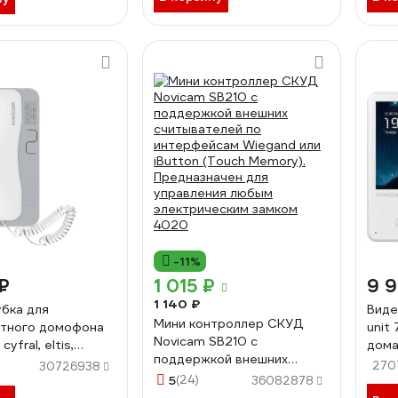
-11%
₽
1 015 ₽
9 
1 140 ₽
бка для
Виде
Мини контроллер СКУД
тного домофона
unit
Novicam SB210 c
 cyfral, eltis,
дома
поддержкой внешних
 beward Novicam с
270
30726938
считывателей по
ей и отключением
5
(24)
36082878
интерфейсам Wiegand или