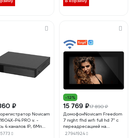
орзину
В корзину
-12%
860 ₽
15 769 ₽
17 890 ₽
орегистратор Novicam
ДомофонNovicam Freedom
R1604X-P4 PRO v. -
7 night fhd wifi full hd 7" c
сь 4 каналов IP, 6Мп
переадресацией на
, 1 HDD до 10 Тб,
смартфон v. 4478
15773
27941924