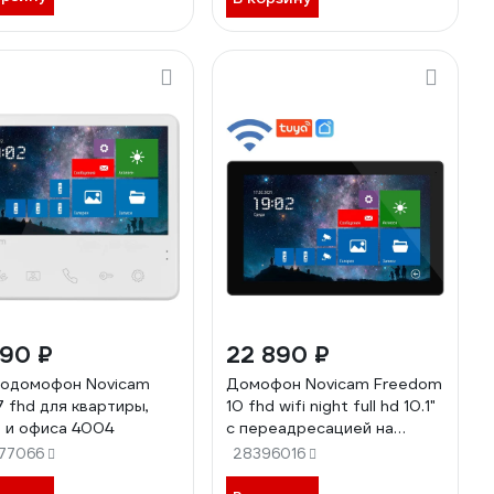
990 ₽
22 890 ₽
одомофон Novicam
Домофон Novicam Freedom
 7 fhd для квартиры,
10 fhd wifi night full hd 10.1"
 и офиса 4004
c переадресацией на
смартфон v. 4480
77066
28396016