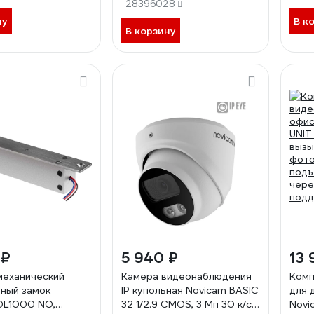
смартфон v. 4477
еру с поддержкой
28396028
34. Световая и
ну
В к
В корзину
 индикация.
ное исполнение
 ₽
5 940 ₽
13 
еханический
Камера видеонаблюдения
Комп
ный замок
IP купольная Novicam BASIC
для 
DL1000 NO,
32 1/2.9 CMOS, 3 Мп 30 к/с,
Novi