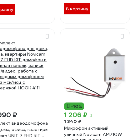
H.265+ 3006V
В корзину
орзину
-10%
990 ₽
1 206 ₽
1 340 ₽
лект видеодомофона
Микрофон активный
дома, офиса, квартиры
уличный Novicam AM710W
cam UNIT 7 FHD KIT