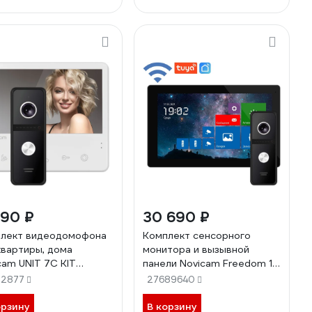
290 ₽
30 690 ₽
лект видеодомофона
Комплект сенсорного
квартиры, дома
монитора и вызывной
cam UNIT 7C KIT
панели Novicam Freedom 10
та с подъездным
night fhd wifi kit 4230
22877
27689640
фоном Vizit, Cyfral,
s без дополнительного
орзину
В корзину