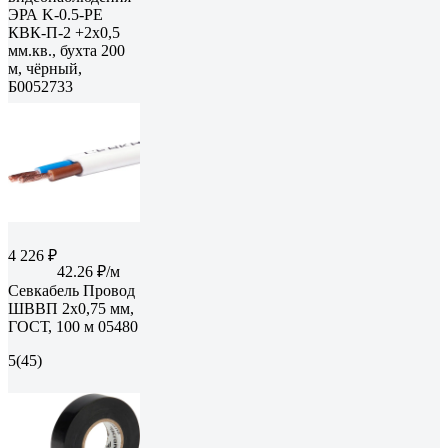
ЭРА K-0.5-PE
КВК-П-2 +2x0,5
мм.кв., бухта 200
м, чёрный,
Б0052733
4 226 ₽
42.26 ₽/м
Севкабель Провод
ШВВП 2х0,75 мм,
ГОСТ, 100 м 05480
5
(45)