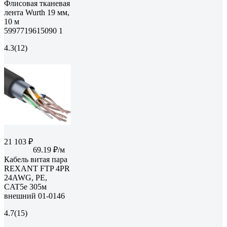
Флисовая тканевая
лента Wurth 19 мм,
10 м
5997719615090 1
4.3
(12)
21 103 ₽
69.19 ₽/м
Кабель витая пара
REXANT FTP 4PR
24AWG, PE,
CAT5e 305м
внешний 01-0146
4.7
(15)