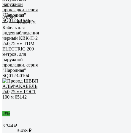
8 059 ₽
40.29 ₽/м
Кабель для
видеонаблюдения
черный КВК-П-2
2х0,75 мм TDM
ELECTRIC 200
метров, для
наружной
прокладки, серия
"Народная"
SQ0123-0104
-3%
3 344 ₽
3 458 ₽