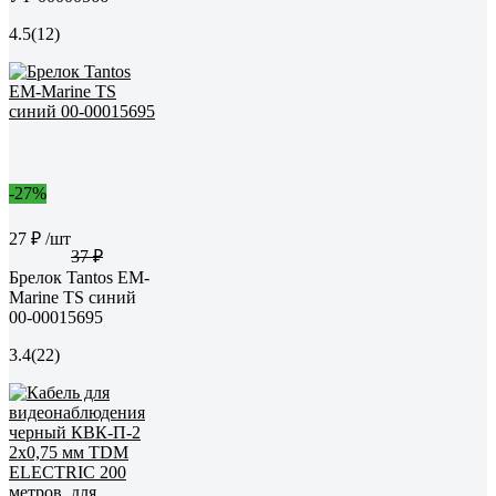
4.5
(12)
-27%
27 ₽
/шт
37 ₽
Брелок Tantos EM-
Marine TS синий
00-00015695
3.4
(22)