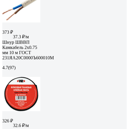
373 ₽
37.3 ₽/м
Шнур ШВВП
Камкабель 2x0.75
мм 10 м ГОСТ
231ЯA20C0000Ъ600010М
4.7
(97)
326 ₽
32.6 ₽/м