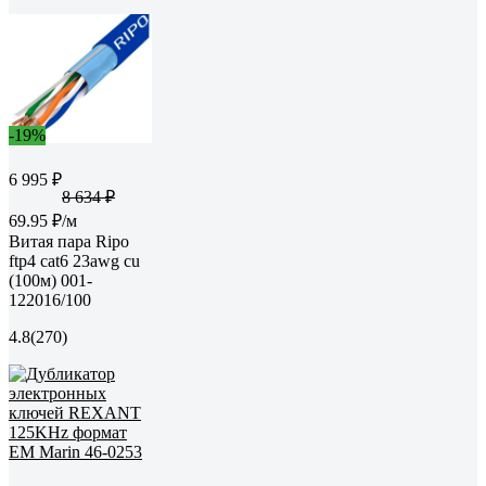
-19%
6 995 ₽
8 634 ₽
69.95 ₽/м
Витая пара Ripo
ftp4 cat6 23awg cu
(100м) 001-
122016/100
4.8
(270)