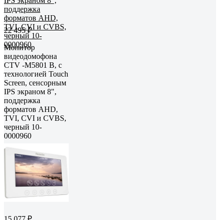
22 495 ₽
Монитор
видеодомофона
CTV -M5801 B, с
технологией Touch
Screen, сенсорным
IPS экраном 8",
поддержка
форматов AHD,
TVI, CVI и CVBS,
черный 10-
0000960
15 077 ₽