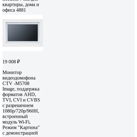
квартиры, дома и
офиса 4881
19 008 ₽
Монитор
видеодомофона
CTV -M5708
Image, поддержка
форматов AHD,
TVI, CVI и CVBS
с разрешением
1080p/720p/960H,
встроенный
модуль Wi-Fi,
Режим "Картина"
с демонстрацией