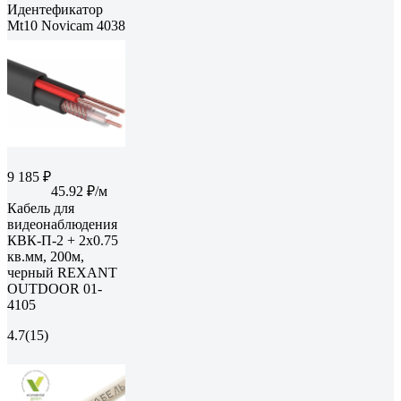
Идентефикатор
Mt10 Novicam 4038
9 185 ₽
45.92 ₽/м
Кабель для
видеонаблюдения
КВК-П-2 + 2х0.75
кв.мм, 200м,
черный REXANT
OUTDOOR 01-
4105
4.7
(15)