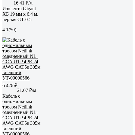
16.41 ₽/м
Изолента Gigant
ХБ 19 мм х 6,4 м,
черная GT-0-5
4.1
(50)
6 426 ₽
21.07 ₽/м
Кабель с
одножильным
тросом Netlink
омедненный NL-
CCA UTP 4PR 24
AWG CAT5е 305м
внешний
УТ-00000566