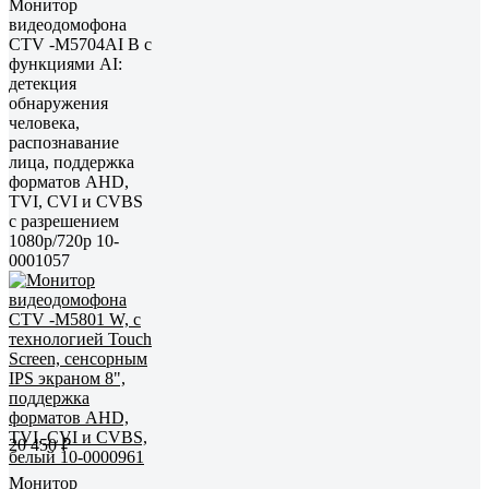
Монитор
видеодомофона
CTV -M5704AI B с
функциями AI:
детекция
обнаружения
человека,
распознавание
лица, поддержка
форматов AHD,
TVI, CVI и CVBS
с разрешением
1080p/720p 10-
0001057
20 450 ₽
Монитор