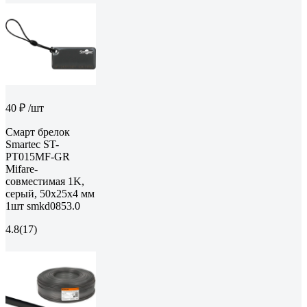
40 ₽
/шт
Cмарт брелок
Smartec ST-
PT015MF-GR
Mifare-
совместимая 1K,
серый, 50x25x4 мм
1шт smkd0853.0
4.8
(17)