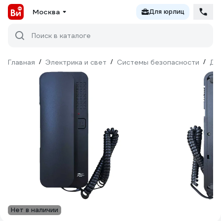
Москва
Для юрлиц
Поиск в каталоге
Главная
/
Электрика и свет
/
Системы безопасности
/
До
Нет в наличии