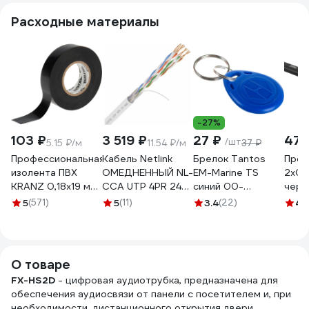
Расходные материалы
-27%
103 ₽
3 519 ₽
27 ₽
471
/шт
5.15 ₽/м
11.54 ₽/м
37 ₽
Профессиональная
Кабель Netlink
Брелок Tantos
Пров
изолента ПВХ
ОМЕДНЕННЫЙ NL-
EM-Marine TS
2x0,
KRANZ 0,18х19 мм,
CCA UTP 4PR 24
синий 00-
черн
20 м, черная KR-
AWG CAT5е 305м
00015695
5
(571)
5
(11)
3.4
(22)
4.
09-2806
ВНУТРЕННИЙ
УТ000003098
О товаре
FX-HS2D
- цифровая аудиотрубка, предназначена для
обеспечения аудиосвязи от панели с посетителем и, при
необходимости, дистанционного открытия двери.