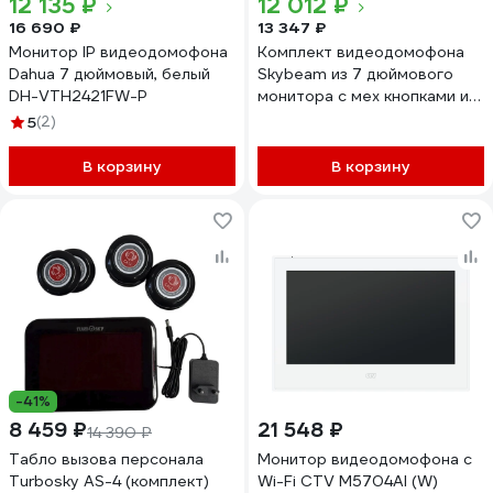
12 135 ₽
12 012 ₽
16 690 ₽
13 347 ₽
Монитор IP видеодомофона
Комплект видеодомофона
Dahua 7 дюймовый, белый
Skybeam из 7 дюймового
DH-VTH2421FW-P
монитора с мех кнопками и
вызывной панели, белый
5
(2)
(94705MA+94208-600TVLW
94705MA+ 94208-
В корзину
В корзину
600TVLWH
-41%
8 459 ₽
21 548 ₽
14 390 ₽
Табло вызова персонала
Монитор видеодомофона с
Turbosky AS-4 (комплект)
Wi-Fi CTV M5704AI (W)