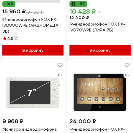
-14%
-16%
10 428 ₽
15 960 ₽
18 480 ₽
12 400 ₽
IP-видеодомофон FOX FX-
IP-видеодомофон FOX FX-
IVD800WPE (АНДРОМЕДА
IVD70WPE (ЛИРА 7B)
8B)
4.5
(2)
В корзину
В корзину
9 968 ₽
24 000 ₽
Монитор видеодомофона
IP-видеодомофон FOX FX-