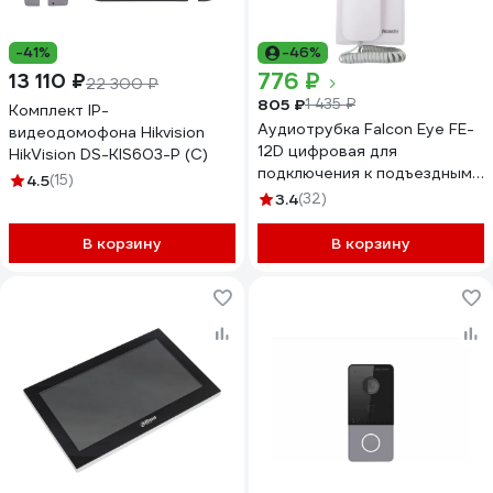
-41%
-46%
776 ₽
13 110 ₽
22 300 ₽
805 ₽
1 435 ₽
Комплект IP-
Аудиотрубка Falcon Eye FE-
видеодомофона Hikvision
12D цифровая для
HikVision DS-KIS603-P (C)
подключения к подъездным
4.5
(15)
цифровым домофонам 00-
3.4
(32)
00109241
В корзину
В корзину