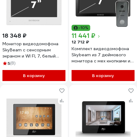
-10%
11 441 ₽
18 348 ₽
12 712 ₽
Монитор видеодомофона
Комплект видеодомофона
SkyBeam с сенсорным
Skybeam из 7 дюймового
экраном и WI FI, 7, белый
монитора с мех кнопками и
95703HPWH
5
(8)
вызывной панели, черный
(94705MA+94208-600TVL
В корзину
В корзину
94705MA+ 94208-
600TVLBL