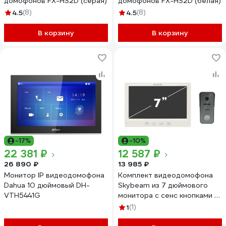
домофонов FX-HS2D (серая)
домофонов FX-HS2D (белая)
4.5
(8)
4.5
(8)
В корзину
В корзину
-17%
-10%
22 381 ₽
12 587 ₽
26 890 ₽
13 985 ₽
Монитор IP видеодомофона
Комплект видеодомофона
Dahua 10 дюймовый DH-
Skybeam из 7 дюймового
VTH5441G
монитора с сенс кнопками и
вызывной панели, белый
1
(1)
(94712HA+94208-1080PW)
94712HA+94208-1080PWH