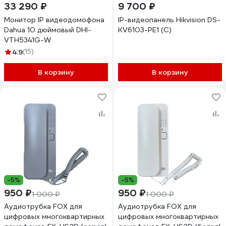
33 290 ₽
9 700 ₽
Монитор IP видеодомофона
IP-видеопанель Hikvision DS-
Dahua 10 дюймовый DHI-
KV6103-PE1 (C)
VTH5341G-W
4.9
(15)
В корзину
В корзину
-5%
-5%
950 ₽
950 ₽
1 000 ₽
1 000 ₽
Аудиотрубка FOX для
Аудиотрубка FOX для
цифровых многоквартирных
цифровых многоквартирных