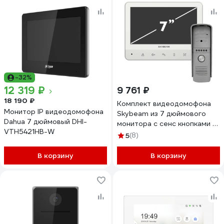
-32%
12 319 ₽
9 761 ₽
18 190 ₽
Комплект видеодомофона
Монитор IP видеодомофона
Skybeam из 7 дюймового
Dahua 7 дюймовый DHI-
монитора с сенс кнопками и
VTH5421HB-W
вызывной панели, белый RL-
5
(8)
B7WH
В корзину
В корзину