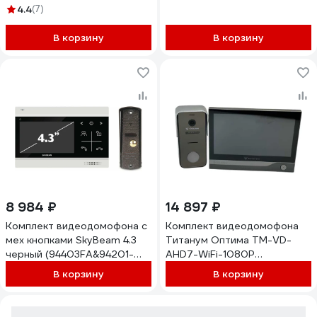
DU1020230000000
600TVLWH) 94403FA&
4.4
(7)
DU920230000000
94201- 600TVLWH
В корзину
В корзину
8 984 ₽
14 897 ₽
Комплект видеодомофона с
Комплект видеодомофона
мех кнопками SkyBeam 4.3
Титанум Оптима TM-VD-
черный (94403FA&94201-
AHD7-WiFi-1080P
600TVLBL) 94403FA&
ЭТ-00000187
В корзину
В корзину
94201- 600TVLBL