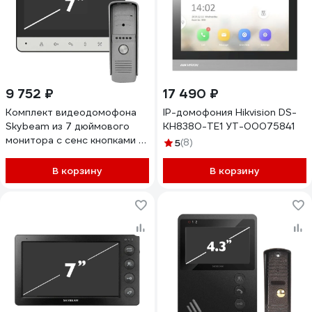
9 752 ₽
17 490 ₽
Комплект видеодомофона
IP-домофония Hikvision DS-
Skybeam из 7 дюймового
KH8380-TE1 УТ-00075841
монитора с сенс кнопками и
5
(8)
вызывной панели, черный
RL-B7BL
В корзину
В корзину