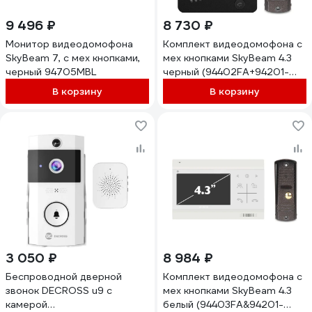
9 496 ₽
8 730 ₽
Монитор видеодомофона
Комплект видеодомофона с
SkyBeam 7, с мех кнопками,
мех кнопками SkyBeam 4.3
черный 94705MBL
черный (94402FA+94201-
600TVLBL) 94402FA+
В корзину
В корзину
94201- 600TVLBL
3 050 ₽
8 984 ₽
Беспроводной дверной
Комплект видеодомофона с
звонок DECROSS u9 с
мех кнопками SkyBeam 4.3
камерой
белый (94403FA&94201-