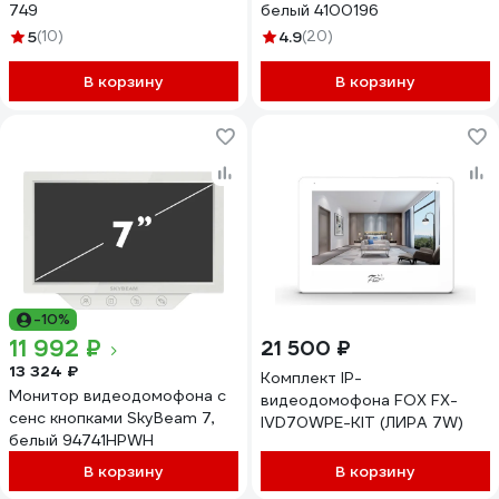
749
белый 4100196
5
(10)
4.9
(20)
В корзину
В корзину
-10%
11 992 ₽
21 500 ₽
13 324 ₽
Комплект IP-
Монитор видеодомофона с
видеодомофона FOX FX-
сенс кнопками SkyBeam 7,
IVD70WPE-KIT (ЛИРА 7W)
белый 94741HPWH
В корзину
В корзину