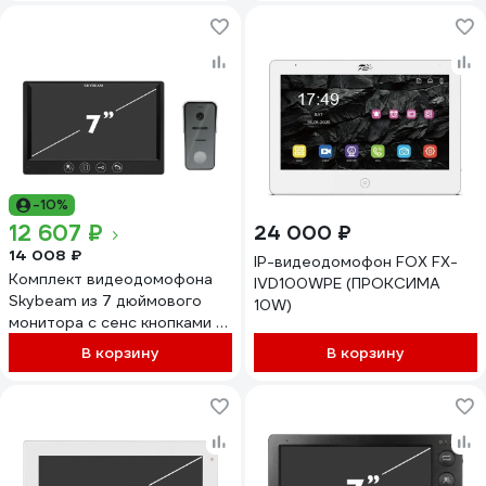
-10%
12 607 ₽
24 000 ₽
14 008 ₽
IP-видеодомофон FOX FX-
Комплект видеодомофона
IVD100WPE (ПРОКСИМА
Skybeam из 7 дюймового
10W)
монитора с сенс кнопками и
вызывной панели, черный
В корзину
В корзину
(94712HA+94208-1080PB
94712HA+94208-1080PBL