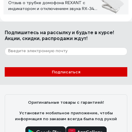
Отзыв о трубке домофона REXANT с
индикатором и отключением звука RX-346
Premium 45-0346
Илья Токмаков
02.02.2023
Подпишитесь
на рассылку
и будьте в курсе!
Все работает.
Акции, скидки, распродажи ждут!
1 отзыв
Отзыв о видеозвонке Elektrostandard
Умный дом 76106/00 черный a069488
Подписаться
Костя
17.06.2025
Картинка хорошая, днём и ночью видно чётко.
Подключается к Minimir Home, через приложение
Оригинальные товары с гарантией!
можно посмотреть, кто у двери, даже если
находишься не дома. Есть датчик движения - пишет,
Установите мобильное приложение, чтобы
если кто-то просто прошёл мимо, удобно для
информация по заказам всегда была под рукой
контроля. Монтаж простой, внешний вид стильный -
чёрный корпус смотрится аккуратно. В целом,