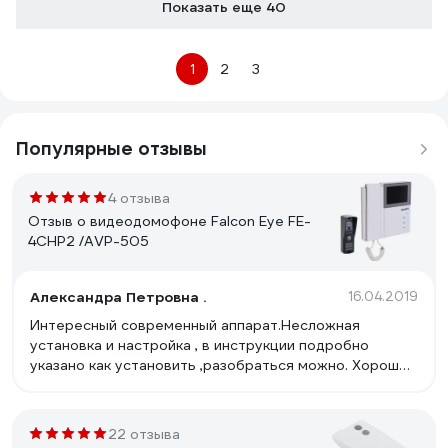
Показать еще 40
1
2
3
Популярные отзывы
4 отзыва
Отзыв о видеодомофоне Falcon Eye FE-
4CHP2 /AVP-505
Александра Петровна .
16.04.2019
Интересный современный аппарат.Несложная
установка и настройка , в инструкции подробно
указано как установить ,разобраться можно. Хорошее
цветное качество изображения ,резкое . Звонок
громкий . Вызывную панель установили на лестнице
-слышен на весь подъезд и звонок и разговор .
22 отзыва