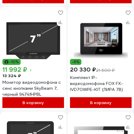
-10%
-5%
11 992 ₽
20 330 ₽
21 500 ₽
13 324 ₽
Комплект IP-
Монитор видеодомофона с
видеодомофона FOX FX-
сенс кнопками SkyBeam 7,
IVD70WPE-KIT (ЛИРА 7B)
черный 94741HPBL
В корзину
В корзину