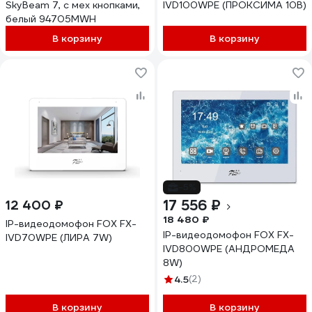
SkyBeam 7, с мех кнопками,
IVD100WPE (ПРОКСИМА 10B)
белый 94705MWH
В корзину
В корзину
-5%
17 556 ₽
12 400 ₽
18 480 ₽
IP-видеодомофон FOX FX-
IP-видеодомофон FOX FX-
IVD70WPE (ЛИРА 7W)
IVD800WPE (АНДРОМЕДА
8W)
4.5
(2)
В корзину
В корзину