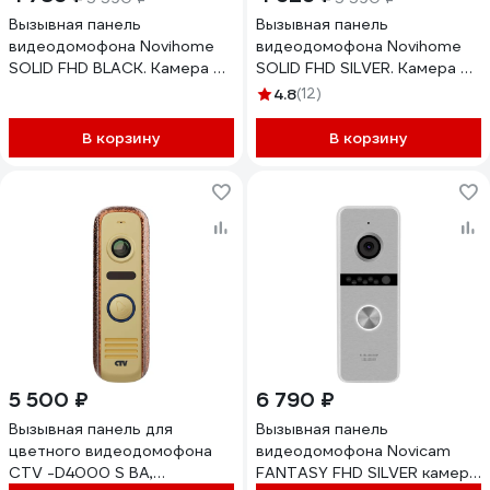
Вызывная панель
Вызывная панель
видеодомофона Novihome
видеодомофона Novihome
SOLID FHD BLACK. Камера 2.1
SOLID FHD SILVER. Камера 2.1
Мп с ИК-подсветкой, 140 гр.
Мп с ИК-подсветкой, 140 гр.
4.8
(12)
Видеовыход AHD 1080p/AHD
Видеовыход AHD 1080p/AHD
720p/CVBS. Встроенный
720p/CVBS. Встроенный
В корзину
В корзину
БУЗ. Подключение к
БУЗ. Подключение к
регистратору. Всепогодное
регистратору. Всепогодное
исполнение 4639
исполнение 4638
5 500 ₽
6 790 ₽
Вызывная панель для
Вызывная панель
цветного видеодомофона
видеодомофона Novicam
CTV -D4000 S BA,
FANTASY FHD SILVER камера