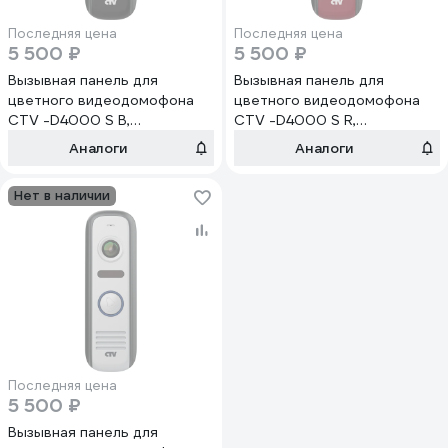
Последняя цена
Последняя цена
5 500 ₽
5 500 ₽
Вызывная панель для
Вызывная панель для
цветного видеодомофона
цветного видеодомофона
CTV -D4000 S B,
CTV -D4000 S R,
встроенный блок
встроенный блок
Аналоги
Аналоги
управления замком (БУЗ),
управления замком (БУЗ),
разрешение Full HD, цвет
разрешение Full HD, цвет
Нет в наличии
черный 10-0000609
красный 10-0000612
Последняя цена
5 500 ₽
Вызывная панель для