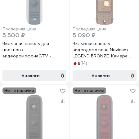
Последняя цена
Последняя цена
5 500 ₽
5 090 ₽
Вызывная панель для
Вызывная панель
цветного
видеодомофона Novicam
видеодомофонаCTV -
LEGEND BRONZE. Камера
D4000 S GS, встроенный
700ТВЛ с ИК-подсветкой,
5
(14)
блок управления замком
угол обзора 95 градусов.
(БУЗ), разрешение Full HD,
Видеовыход CVBS PAL.
Аналоги
Аналоги
цвет графит 10-0000611
Встроенный БУЗ.
Всепогодное исполнение
Нет в наличии
Нет в наличии
4601