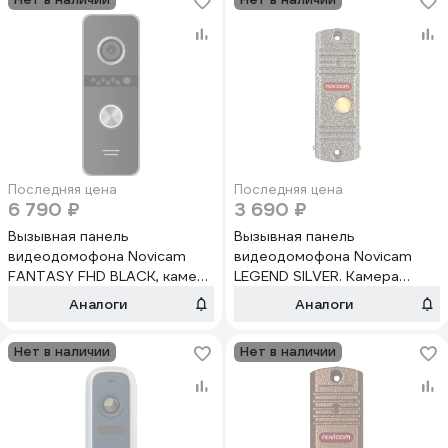
4602
Последняя цена
Последняя цена
6 790 ₽
3 690 ₽
Вызывная панель
Вызывная панель
видеодомофона Novicam
видеодомофона Novicam
FANTASY FHD BLACK, камера
LEGEND SILVER. Камера
2.1 Мп с ИК-подсветкой, 140
700ТВЛ с ИК-подсветкой,
Аналоги
Аналоги
гр, видеовыход AHD
угол обзора 95 градусов.
1080p/AHD 720p/CVBS
Видеовыход CVBS PAL.
Нет в наличии
Нет в наличии
встроенный БУЗ,
Встроенный БУЗ.
подключение к
Всепогодное исполнение
регистратору, всепогодное
4600
исполнение 4888