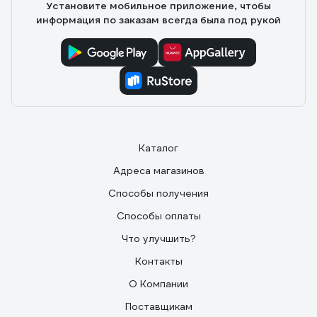
Установите мобильное приложение, чтобы
если кто-то просто прошёл мимо, удобно для
информация по заказам всегда была под рукой
контроля. Монтаж простой, внешний вид стильный -
чёрный корпус смотрится аккуратно. В целом,
надёжный вариант за свои деньги.
Каталог
Адреса магазинов
Способы получения
Способы оплаты
Что улучшить?
Контакты
О Компании
Поставщикам