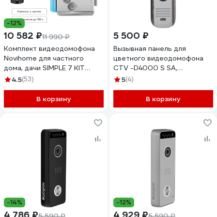
-12%
10 582 ₽
5 500 ₽
11 990 ₽
Комплект видеодомофона
Вызывная панель для
Novihome для частного
цветного видеодомофона
дома, дачи SIMPLE 7 KIT
CTV -D4000 S SA,
PLUS: монитор, вызывная
встроенный блок
4.5
(53)
5
(4)
панель со встроенным БУЗ,
управления замком (БУЗ),
электромеханический замок
разрешение Full HD, цвет
В корзину
В корзину
4379
серебро антик 10-0000667
-14%
-12%
4 786 ₽
4 929 ₽
5 590 ₽
5 590 ₽