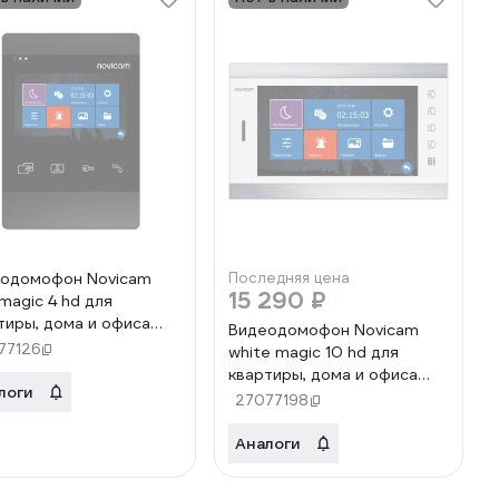
одомофон Novicam
Последняя цена
15 290 ₽
 magic 4 hd для
тиры, дома и офиса
Видеодомофон Novicam
77126
white magic 10 hd для
квартиры, дома и офиса
логи
4804
27077198
Аналоги