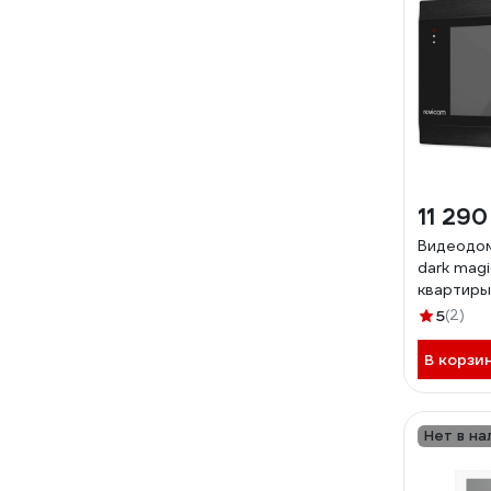
11 290
Видеодо
dark magi
квартиры
4822
5
(2)
В корзи
Нет в на