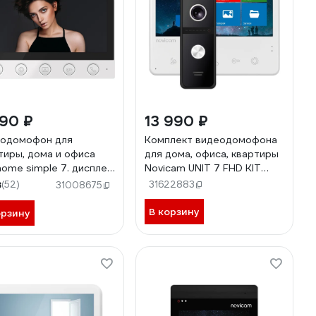
990 ₽
13 990 ₽
одомофон для
Комплект видеодомофона
тиры, дома и офиса
для дома, офиса, квартиры
home simple 7. дисплей
Novicam UNIT 7 FHD KIT
377
домофон и вызывная
8
(52)
31622883
31008675
панель, запись фото/видео,
работа с подъездным
В корзину
орзину
домофоном через мск/мсц
c поддержкой HOOK 4111