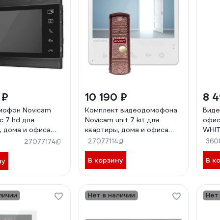
 ₽
10 190 ₽
8 
мофон Novicam
Комплект видеодомофона
Виде
c 7 hd для
Novicam unit 7 kit для
офис
, дома и офиса
квартиры, дома и офиса
WHIT
4904
Дисп
27077114
360
27077174
бесп
виде
В корзину
В к
ну
подъ
чере
с по
личии
Нет в наличии
Нет