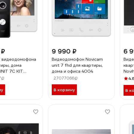
 ₽
9 990 ₽
6 
т видеодомофона
Видеодомофон Novicam
Виде
тиры, дома
unit 7 fhd для квартиры,
квар
UNIT 7C KIT
дома и офиса 4004
Novi
 подъездным
7" 4
7
27077066
4.
 Vizit, Cyfral,
 дополнительного
ну
В корзину
В к
ания, поддержка
HOOK 4905