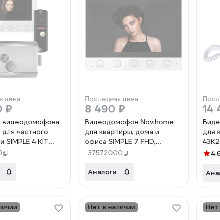
я цена
Последняя цена
Посл
0 ₽
8 490 ₽
14 
т видеодомофона
Видеодомофон Novihome
Вид
 для частного
для квартиры, дома и
для 
и SIMPLE 4 KIT
офиса SIMPLE 7 FHD,
43K2
нитор, вызывная
дисплей 7, функция Не
9
37572000
4.
о встроенным БУЗ,
беспокоить, совместим с
еханический
подъездным домофоном
Аналоги
Ана
32
через модуль сопряжения
4389
личии
Нет в наличии
Нет