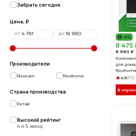
Забрать сегодня
Цена, ₽
от
до
-6%
8 475 
8 990 ₽
Комплек
Производители
для дома
Novihome 
Novicam
Novihome
монитор 
4.6
(52)
4378
В корзи
Страна производства
Китай
Высокий рейтинг
4 и 5 звезд