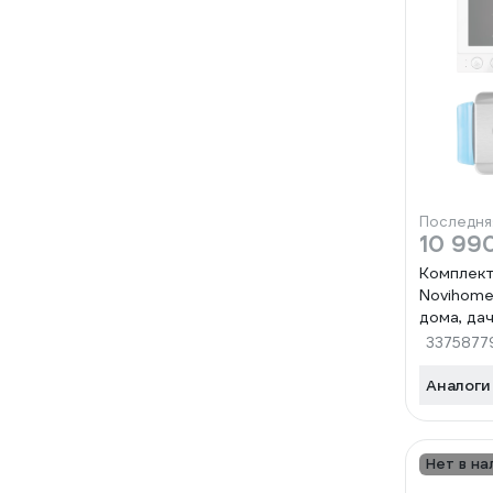
Последня
10 99
Комплек
Novihome
дома, дач
PLUS: мо
3375877
панель с
электром
Аналоги
замок 43
Нет в на