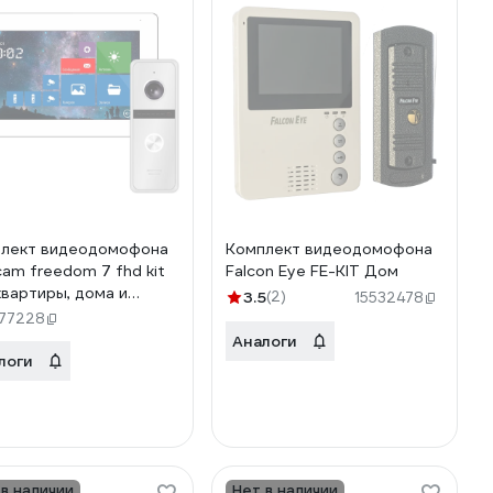
лект видеодомофона
Комплект видеодомофона
cam freedom 7 fhd kit
Falcon Eye FE-KIT Дом
квартиры, дома и
3.5
(2)
15532478
а 4225
77228
Аналоги
логи
 в наличии
Нет в наличии