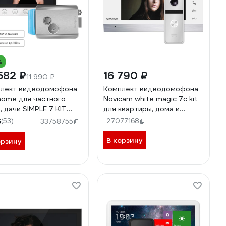
%
582 ₽
16 790 ₽
11 990 ₽
лект видеодомофона
Комплект видеодомофона
home для частного
Novicam white magic 7c kit
, дачи SIMPLE 7 KIT
для квартиры, дома и
: монитор, вызывная
офиса 4221
5
(53)
27077168
33758755
ль со встроенным БУЗ,
тромеханический
В корзину
орзину
к 4379