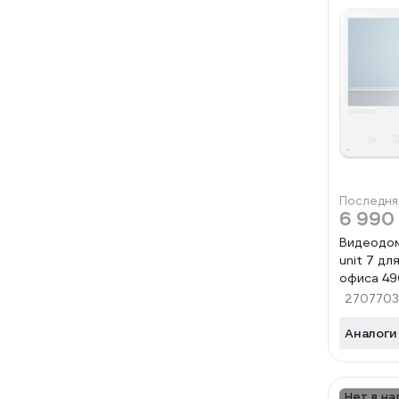
Последня
6 990
Видеодо
unit 7 дл
офиса 4
270770
Аналоги
Нет в на