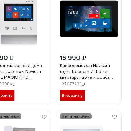
490 ₽
16 990 ₽
одомофон для дома,
Видеодомофон Novicam
а, квартиры Novicam
night freedom 7 fhd для
E MAGIC 4 HD.
квартиры, дома и офиса
лей 4.3.Функция Не
4881
82884
27077234
окоить.Запись фото/
о.Совместим с
орзину
В корзину
ездным домофоном
з модуль сопряжения
ддержкой HOOK 4851
 в наличии
Нет в наличии