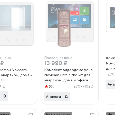
я цена
Последняя цена
Комп
 ₽
13 990 ₽
Novi
для 
мофон Novicam
Комплект видеодомофона
офис
270
я квартиры, дома и
Novicam unit 7 fhd kit для
903
квартиры, дома и офиса
Ана
4005
30
3
(1)
27077102
Аналоги
личии
Нет в наличии
Нет