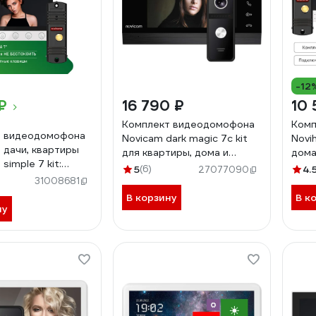
-12
₽
16 790 ₽
10 
Комплект видеодомофона
Комп
т видеодомофона
Novicam dark magic 7c kit
Novi
, дачи, квартиры
для квартиры, дома и
дома
simple 7 kit:
офиса 4222
PLUS
5
(6)
4.
27077090
и вызывная панель
пане
31008681
элек
В корзину
В к
ну
замо