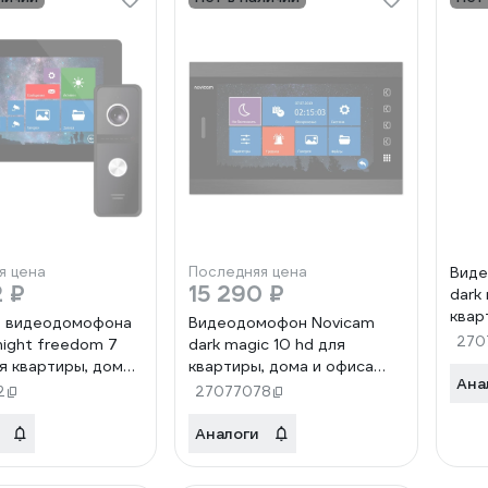
я цена
Последняя цена
Виде
2 ₽
15 290 ₽
dark
квар
т видеодомофона
Видеодомофон Novicam
4801
270
night freedom 7
dark magic 10 hd для
ля квартиры, дома
квартиры, дома и офиса
Ана
4226
4805
2
27077078
Аналоги