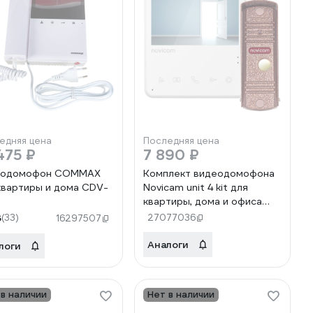
едняя цена
Последняя цена
475 ₽
7 890 ₽
еодомофон COMMAX
Комплект видеодомофона
квартиры и дома CDV-
Novicam unit 4 kit для
квартиры, дома и офиса
4901
6
(33)
27077036
16297507
Аналоги
логи
 в наличии
Нет в наличии