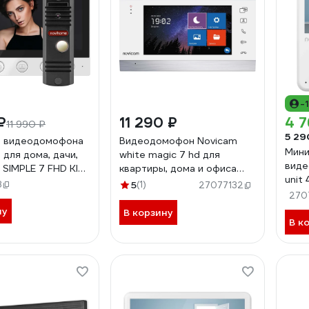
-
₽
11 290 ₽
4 7
11 990 ₽
5 29
т видеодомофона
Видеодомофон Novicam
Мин
 для дома, дачи,
white magic 7 hd для
виде
SIMPLE 7 FHD KIT:
квартиры, дома и офиса
unit
и вызывная панель
4821
8
5
(1)
27077132
офис
кция Не
270
ть, совместим с
ну
В корзину
В к
ным домофоном
дуль сопряжения