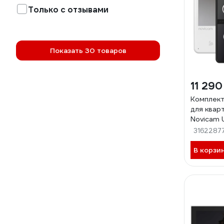
Только с отзывами
Показать 30 товаров
11 290
Комплек
для квар
Novicam 
работа с
3162287
домофоном
Eltis без
В корзи
оборудов
сигнала 