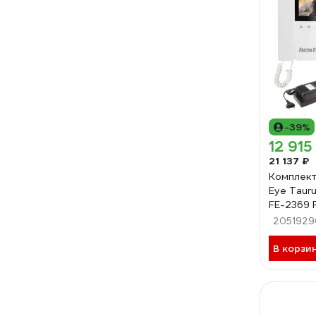
-39%
12 915
21 137 ₽
Комплект
Eye Tauru
FE-2369 
0019082
2051929
В корзи