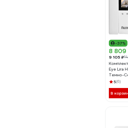
-37%
8 809
9 105 ₽
1
Комплект
Eye Lira
Темно-С
5
(6)
В корзи