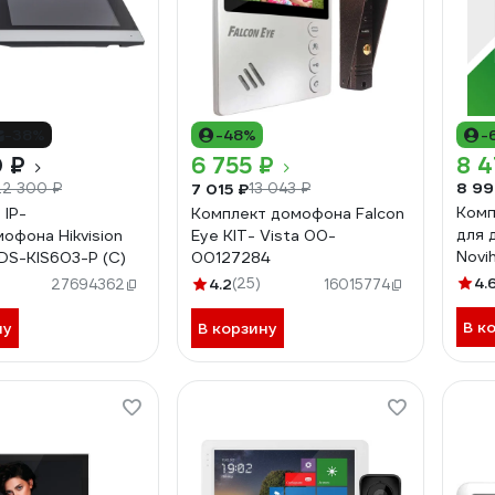
-38%
-48%
-
0 ₽
6 755 ₽
8 4
8 99
7 015 ₽
22 300 ₽
13 043 ₽
Комп
 IP-
Комплект домофона Falcon
для 
офона Hikvision
Eye KIT- Vista 00-
Novih
 DS-KIS603-P (C)
00127284
мони
4.
4.2
(25)
27694362
16015774
4378
В к
ну
В корзину