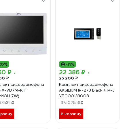
20%
-11%
60 ₽
22 386 ₽
00 ₽
25 200 ₽
лект видеодомофона
Комплект видеодомофона
FX-VD7M-KIT
AKSILIUM IP-273 Black + IP-3
РИОН 7W)
УТ000133008
93532
37502556
орзину
В корзину