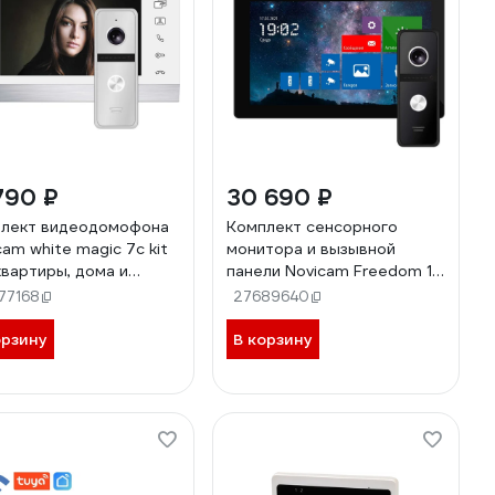
790 ₽
30 690 ₽
лект видеодомофона
Комплект сенсорного
cam white magic 7c kit
монитора и вызывной
квартиры, дома и
панели Novicam Freedom 10
а 4221
night fhd wifi kit 4230
77168
27689640
орзину
В корзину