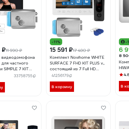
-11%
-
 ₽
15 591 ₽
6 9
11 990 ₽
17 490 ₽
8 50
т видеодомофона
Комплект Novihome WHITE
Комп
 для частного
SURFACE 7 FHD KIT PLUS v.,
HIW
и SIMPLE 7 KIT
состоящий из 7 Full HD
нитор, вызывная
видеодомофона, вызывной
4.
41256179
33758755
о встроенным БУЗ,
панели со СКУД и
еханический
электромеханического
В к
В корзину
ну
79
замка 4297