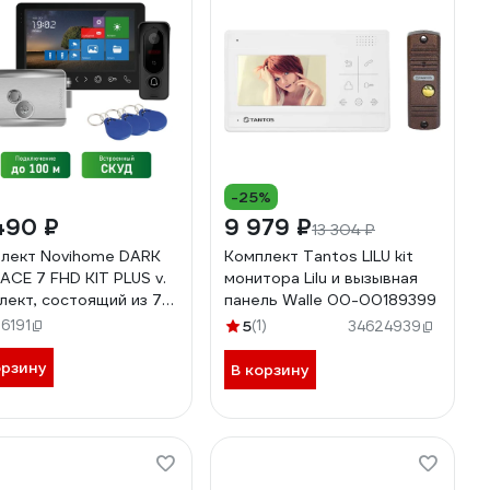
-25%
490 ₽
9 979 ₽
13 304 ₽
лект Novihome DARK
Комплект Tantos LILU kit
ACE 7 FHD KIT PLUS v.
монитора Lilu и вызывная
лект, состоящий из 7
панель Walle 00-00189399
 HD видеодомофона,
6191
5
(1)
34624939
вной панели со СКУД
ектромеханического
орзину
В корзину
а 4298