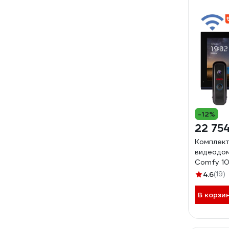
-12%
22 75
Комплект 
видеодо
Comfy 10 
wifi v. 41
4.6
(19)
В корзи