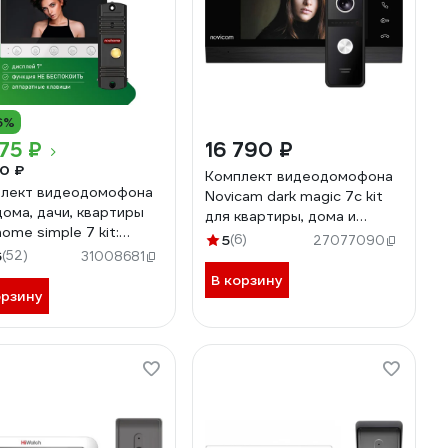
6%
75 ₽
16 790 ₽
0 ₽
Комплект видеодомофона
лект видеодомофона
Novicam dark magic 7c kit
дома, дачи, квартиры
для квартиры, дома и
ome simple 7 kit:
офиса 4222
5
(6)
27077090
тор и вызывная панель
6
(52)
31008681
В корзину
орзину