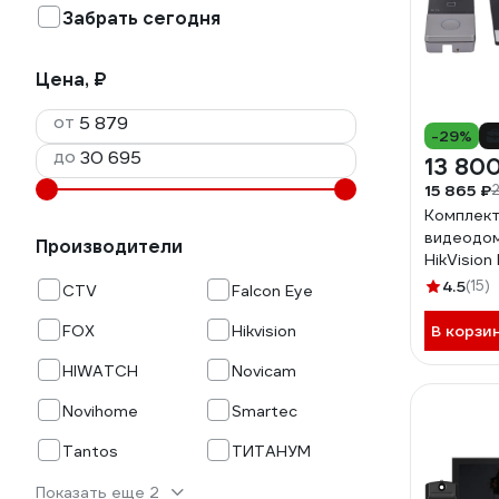
Забрать сегодня
Цена, ₽
от
-29%
до
13 80
15 865 ₽
Комплект
видеодом
Производители
HikVision
4.5
(15)
CTV
Falcon Eye
FOX
Hikvision
В корзи
HIWATCH
Novicam
Novihome
Smartec
Tantos
ТИТАНУМ
Показать еще 2