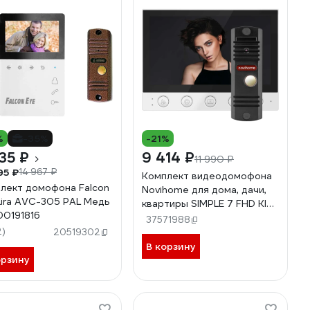
%
-35%
-21%
35 ₽
9 414 ₽
11 990 ₽
95 ₽
14 967 ₽
Комплект видеодомофона
лект домофона Falcon
Novihome для дома, дачи,
Lira AVC-305 PAL Медь
квартиры SIMPLE 7 FHD KIT:
0191816
монитор и вызывная панель
37571988
FHD, функция Не
2)
20519302
беспокоить, совместим с
В корзину
подъездным домофоном
орзину
через модуль сопряжения
4390