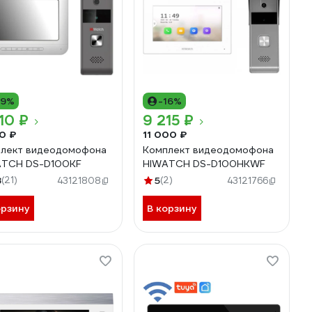
19%
-16%
10 ₽
9 215 ₽
0 ₽
11 000 ₽
лект видеодомофона
Комплект видеодомофона
ATCH DS-D100KF
HIWATCH DS-D100HKWF
8
(21)
5
(2)
43121808
43121766
орзину
В корзину