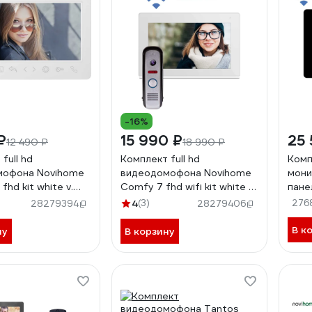
-16%
₽
15 990 ₽
25 
12 490 ₽
18 990 ₽
full hd
Комплект full hd
Комп
мофона Novihome
видеодомофона Novihome
мони
fhd kit white v.
Comfy 7 fhd wifi kit white с
пане
wifi v. 4099
night
4
(3)
276
28279394
28279406
В к
ну
В корзину