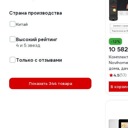
Страна производства
Китай
Высокий рейтинг
-12%
4 и 5 звезд
10 582
Комплек
Только с отзывами
Novihome
дома, дач
PLUS: мо
4.5
(53)
панель с
Показать 344 товара
электром
В корзи
замок 43