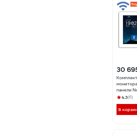
30 69
Комплект
монитора
панели N
fhd wifi k
4.3
(6)
В корзи