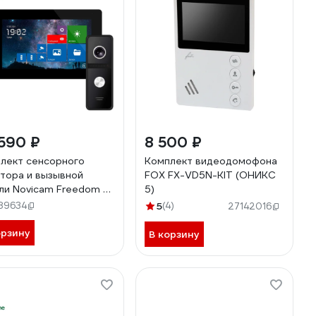
590 ₽
8 500 ₽
лект сенсорного
Комплект видеодомофона
тора и вызывной
FOX FX-VD5N-KIT (ОНИКС
ли Novicam Freedom 7
5)
 fhd wifi kit 4228
89634
5
(4)
27142016
орзину
В корзину