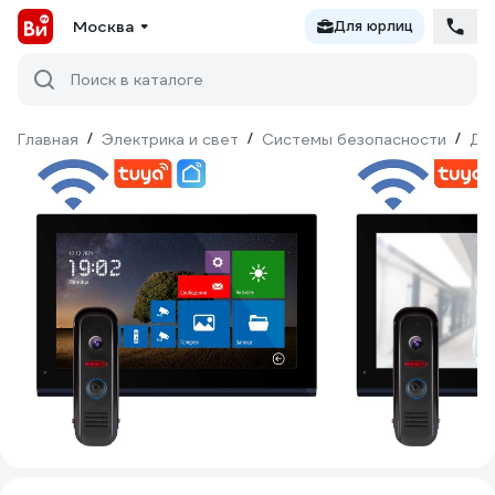
Москва
Для юрлиц
Поиск в каталоге
Главная
/
Электрика и свет
/
Системы безопасности
/
До