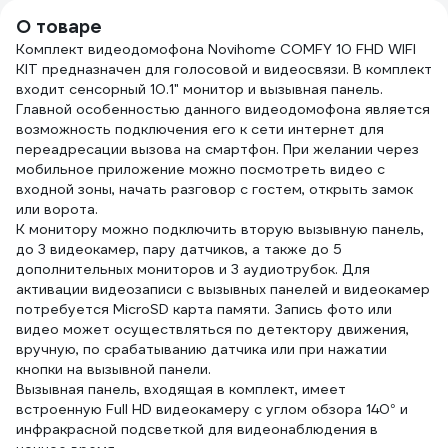
внешний
м, чё
smkd0853.0
О товаре
УТ-00000566
Б00
Комплект видеодомофона Novihome COMFY 10 FHD WIFI
KIT предназначен для голосовой и видеосвязи. В комплект
входит сенсорный 10.1" монитор и вызывная панель.
Главной особенностью данного видеодомофона является
возможность подключения его к сети интернет для
переадресации вызова на смартфон. При желании через
мобильное приложение можно посмотреть видео с
входной зоны, начать разговор с гостем, открыть замок
или ворота.
К монитору можно подключить вторую вызывную панель,
до 3 видеокамер, пару датчиков, а также до 5
дополнительных мониторов и 3 аудиотрубок. Для
активации видеозаписи с вызывных панелей и видеокамер
потребуется MicroSD карта памяти. Запись фото или
видео может осуществляться по детектору движения,
вручную, по срабатыванию датчика или при нажатии
кнопки на вызывной панели.
Вызывная панель, входящая в комплект, имеет
встроенную Full HD видеокамеру c углом обзора 140° и
инфракрасной подсветкой для видеонаблюдения в