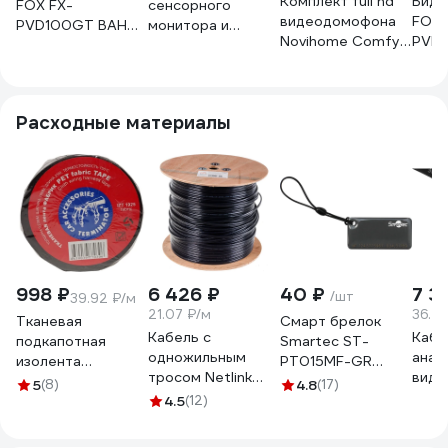
Комплект full hd
Вид
FOX FX-
сенсорного
видеодомофона
FOX 
PVD100GT ВАН
монитора и
Novihome Comfy
PVD
ГОГ 10W
вызывной панели
10 fhd wifi kit
ГОГ 
Novicam Freedom
white с wifi v. 4101
10 night fhd wifi kit
4230
Расходные материалы
998 ₽
6 426 ₽
40 ₽
7 3
/шт
39.92 ₽/м
21.07 ₽/м
36.77
Тканевая
Cмарт брелок
Кабель с
Кабе
подкапотная
Smartec ST-
одножильным
анал
изолента
PT015MF-GR
тросом Netlink
виде
Terminator Izt
Mifare-
5
(8)
4.8
(17)
омедненный NL-
ЭРА 
1925 fabric, 19мм х
4.5
(12)
совместимая 1K,
CCA UTP 4PR 24
КВК-
25м, толщина
серый, 50x25x4
AWG CAT5е 305м
мм.к
0,25мм 2000832
мм 1шт