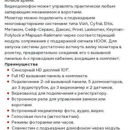
ночное время.
Видеодомофон может управлять практически любым
запирающим механизмом и воротами.
Монитор можно подключить к подъездными
многоквартирными системами типа Vizit, Cyfral, Eltis,
Метаком, Сейф-Сервис, Даксис, Proel, Laskomex, Keyman-
Polylock и Маршал-Raikmann через соответствующий
модуль сопряжения с поддержкой сигнала HOOK. Для
запуска системы достаточно воткнуть вилку монитора в
розетку, предварительно соединив его с вызывной
панелью 4-х проводным кабелем, входящим в комплект.
Преимущества
Сенcорный HD дисплей 101”.
Full HD вызывная панель в комплекте.
Подключение 2-ой вызывной панели, 5 допмониторов,
до 3 аудиотрубок, до 3 видеокамер и 2 датчиков.
Видеовыход для подключения к регистратору.
Встроенное реле для управления замком или
воротами.
Встроенный медиаплеер фото, аудио, видео.
Голосовая почта (автоответчик).
Режимы фоторамки или часов.
Совместим с подъездным домофоном через модуль