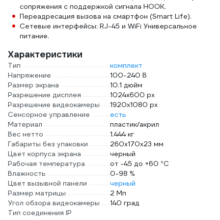
сопряжения с поддержкой сигнала HOOK.
Переадресация вызова на смартфон (Smart Life).
Сетевые интерфейсы: RJ-45 и WiFi Универсальное
питание.
Характеристики
Тип
комплект
Напряжение
100-240 В
Размер экрана
10.1 дюйм
Разрешение дисплея
1024х600 px
Разрешение видеокамеры
1920х1080 px
Сенсорное управление
есть
Материал
пластик/акрил
Вес нетто
1.444 кг
Габариты без упаковки
260х170х23 мм
Цвет корпуса экрана
черный
Рабочая температура
от -45 до +60 °С
Влажность
0-98 %
Цвет вызывной панели
черный
Размер матрицы
2 Мп
Угол обзора видеокамеры
140 град
Тип соединения IP