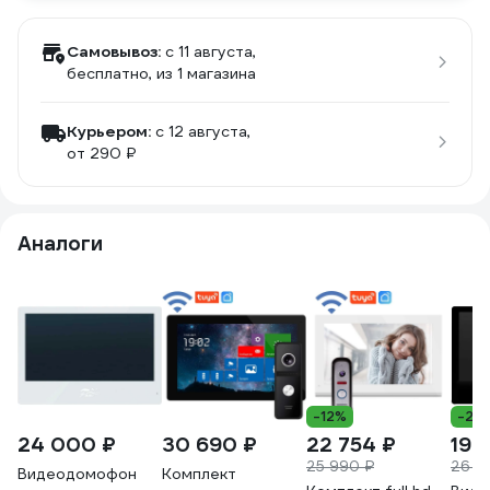
Самовывоз:
c 11 августа,
бесплатно
, из 1 магазина
Курьером:
c 12 августа,
от 290 ₽
Аналоги
-12%
-26
24 000 ₽
30 690 ₽
22 754 ₽
19 
25 990 ₽
26 4
Видеодомофон
Комплект