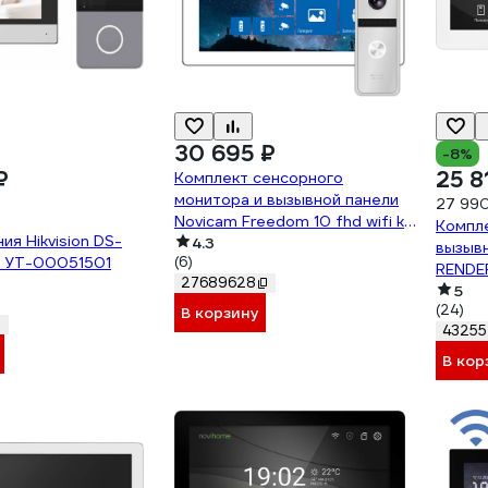
30 695 ₽
-8%
₽
25 8
Комплект сенсорного
монитора и вызывной панели
27 99
Novicam Freedom 10 fhd wifi kit
Компл
ия Hikvision DS-
4229
4.3
вызыв
C УТ-00051501
(6)
RENDER
27689628
c пере
5
(24)
В корзину
смартф
43255
видео
панель
В кор