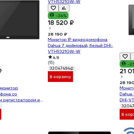
-34%
18 520 ₽
28 190 ₽
Монитор IP видеодомофона
Dahua 7 дюймовый, белый DHI-
VTH5321GW-W
4.9
(15)
-2
32047494
₽
21 0
В корзину
28 190
 монитор
Монит
фона со
Dahua 
м регистратором и
DHI-V
вадратора,
32047
обнаружения
В кор
 одновременная
 каналам,
 форма CTV 10-