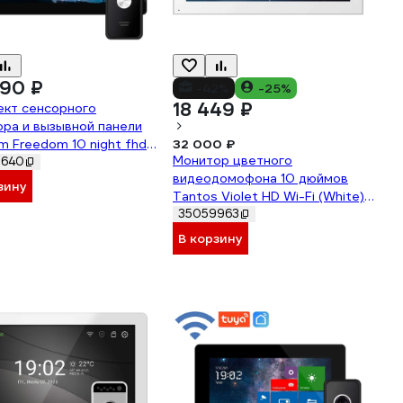
90 ₽
-42%
-25%
18 449 ₽
ект сенсорного
ра и вызывной панели
m Freedom 10 night fhd
32 000 ₽
Монитор цветного
t 4230
9640
видеодомофона 10 дюймов
зину
Tantos Violet HD Wi-Fi (White)
00-00326048
35059963
В корзину