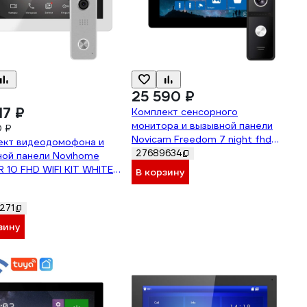
25 590 ₽
17 ₽
Комплект сенсорного
монитора и вызывной панели
0 ₽
Novicam Freedom 7 night fhd
ект видеодомофона и
wifi kit 4228
27689634
ной панели Novihome
 10 FHD WIFI KIT WHITE
В корзину
адресацией на
он, 10.1 Full HD
271
домофона, вызывная
 FullHD 4072
зину