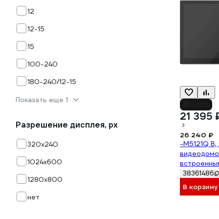
12
12-15
15
100-240
180-240/12-15
Показать еще 1
-18%
21 395 
Разрешение дисплея, px
26 240 ₽
-M5121Q B,
320х240
видеодомо
1024х600
встроенны
режимом к
38361486
1280x800
детекция 
В корзину
человека,
нет
запись по 4
поддержка