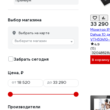
Премиум
Выбор магазина
33 290
Монитор I
Выбрать на карте
Dahua 10 д
VTH5341G
Выберите магазин
4.9
(15)
32048628
Забрать сегодня
В корзину
Цена, ₽
от
до
Производители