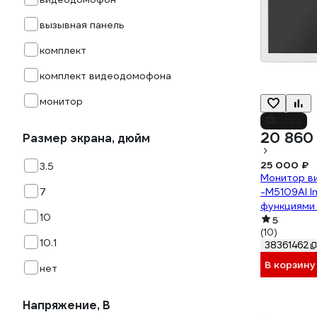
вызывная панель
комплект
комплект видеодомофона
монитор
-17%
20 860
Размер экрана, дюйм
25 000 ₽
3.5
Монитор в
-M5109AI I
7
функциями 
10
обнаружени
5
(10)
распознава
10.1
38361462
поддержка 
CVI и CVBS
В корзину
нет
10-00010
Напряжение, В