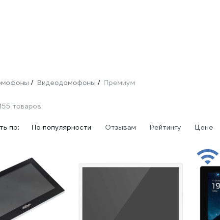
омофоны
Видеодомофоны
Премиум
/
/
155 товаров
ь по:
По популярности
Отзывам
Рейтингу
Цене