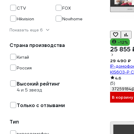
CTV
FOX
Hikvision
Novihome
Показать еще 6
-12%
Страна производства
25 855 
Китай
29 490 ₽
IP-домофон
Россия
KIS603-P 
4.6
Высокий рейтинг
(5)
37259184
4 и 5 звезд
В корзину
Только с отзывами
Тип
видеодомофон