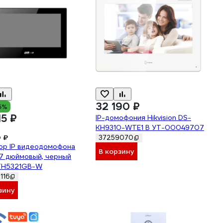
32 190 ₽
5%
15 ₽
IP-домофония Hikvision DS-
KH9310-WTE1 B УТ-00049707
 ₽
37259070
ор IP видеодомофона
В корзину
7 дюймовый, черный
TH5321GB-W
116
зину