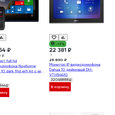
-17%
54 ₽
22 381 ₽
0 ₽
26 890 ₽
кт full hd
Монитор IP видеодомофона
домофона Novihome
Dahua 10 дюймовый DH-
0 dark fhd wifi kit с wifi
VTH5441G
32046888
844
В корзину
зину