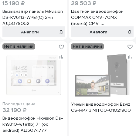
15 190 ₽
29 503 ₽
Вызывная ip панель Hikvision
Цветной видеодомофон
DS-KV6113-WPE1(C) 2мп
COMMAX CMV-70MX
АД5079052
(Белый) CMV-
70MX(METALO-WHITE)
Аналоги
Аналоги
Нет в наличии
Нет в наличии
Последняя цена
Умный видеодомофон Ezviz
32 190 ₽
CS-HP7 3 MП 00-01021900
Видеодомофон Hikvision Ds-
kh9310-wte1(b) 7'' (ос
android) АД5074777