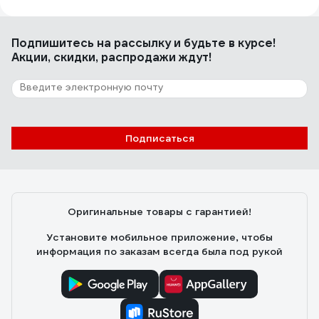
Лилия К.
03.03.2021
Подпишитесь
на рассылку
и будьте в курсе!
Качество изображения, красивый вид
Акции, скидки, распродажи ждут!
7 отзывов
Отзыв о видеопанели Activision AVP-506
PAL темно-серая
Подписаться
Лоушкин Дмитрий
24.04.2020
Сделаны лучше штатных
Оригинальные товары с гарантией!
Установите мобильное приложение, чтобы
информация по заказам всегда была под рукой