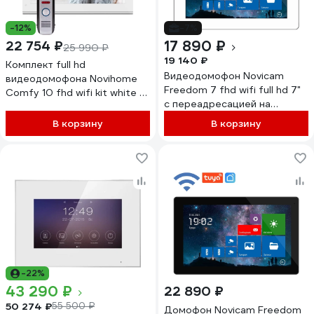
-12%
-7%
17 890 ₽
22 754 ₽
25 990 ₽
19 140 ₽
Комплект full hd
Видеодомофон Novicam
видеодомофона Novihome
Freedom 7 fhd wifi full hd 7"
Comfy 10 fhd wifi kit white с
c переадресацией на
wifi v. 4101
смартфон v. 4477
В корзину
В корзину
-22%
43 290 ₽
22 890 ₽
50 274 ₽
55 500 ₽
Домофон Novicam Freedom