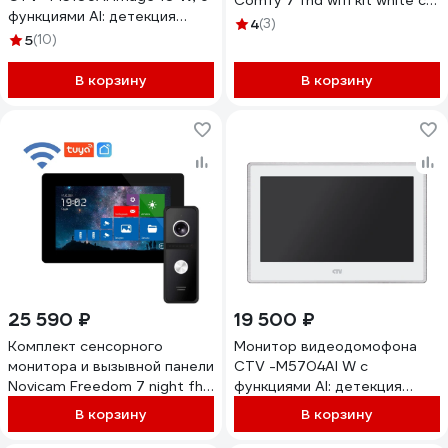
Comfy 7 fhd wifi kit white с
функциями AI: детекция
wifi v. 4099
4
(3)
обнаружения человека,
5
(10)
распознавание лица,
поддержка форматов AHD,
В корзину
В корзину
TVI, CVI и CVBS с
разрешением 10 10-
0001056
25 590 ₽
19 500 ₽
Комплект сенсорного
Монитор видеодомофона
монитора и вызывной панели
CTV -M5704AI W с
Novicam Freedom 7 night fhd
функциями AI: детекция
wifi kit 4228
обнаружения человека,
В корзину
В корзину
распознавание лица,
поддержка форматов AHD,