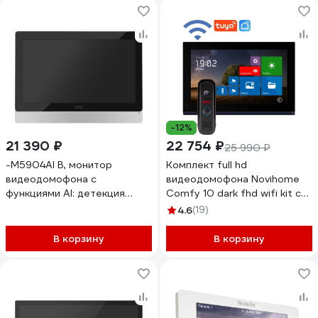
TVI, CVI и CVBS с
разрешением 1080p/720p
10-0001058
-12%
21 390 ₽
22 754 ₽
25 990 ₽
-M5904AI B, монитор
Комплект full hd
видеодомофона с
видеодомофона Novihome
функциями AI: детекция
Comfy 10 dark fhd wifi kit с
обнаружения человека,
wifi v. 4102
4.6
(19)
распознавание лица,
поддержка форматов AHD,
В корзину
В корзину
TVI, CVI и CVBS с
разрешением 1080p/720p/
CTV 10-0001059