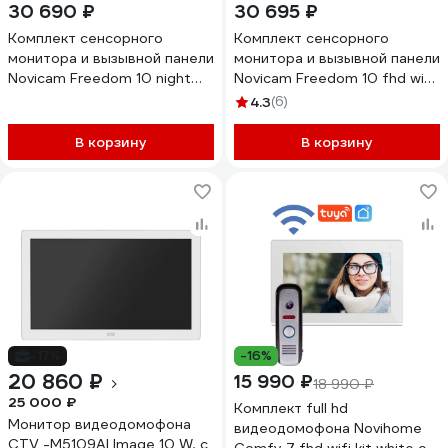
30 690 ₽
30 695 ₽
Комплект сенсорного
Комплект сенсорного
монитора и вызывной панели
монитора и вызывной панели
Novicam Freedom 10 night
Novicam Freedom 10 fhd wifi
fhd wifi kit 4230
kit 4229
4.3
(6)
В корзину
В корзину
-17%
-16%
20 860 ₽
15 990 ₽
18 990 ₽
25 000 ₽
Комплект full hd
Монитор видеодомофона
видеодомофона Novihome
CTV -M5109AI Image 10 W, с