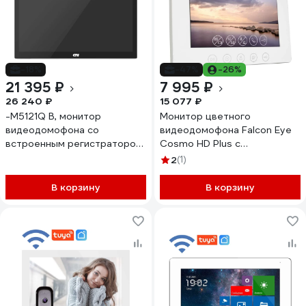
-18%
-47%
-26%
21 395 ₽
7 995 ₽
26 240 ₽
15 077 ₽
-M5121Q B, монитор
Монитор цветного
видеодомофона со
видеодомофона Falcon Eye
встроенным регистратором
Cosmo HD Plus с
и режимом квадратора,
поддержкой форматов 00-
2
(1)
детекция обнаружения
00182799
человека, одновременная
В корзину
В корзину
запись по 4 каналам,
поддержка форма CTV 10-
0001064