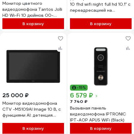
Монитор цветного
10 fhd wifi night full hd 10.1" c
видеодомофона Tantos Jolli
переадресацией на
HD Wi-Fi 10 дюймов 00-
смартфон v. 4480
00096571
В корзину
В корзину
-15%
6 579 ₽
25 000 ₽
7 740 ₽
Монитор видеодомофона
Вызывная панель
CTV -M5109AI Image 10 B, с
видеодомофона IPTRONIC
функциями AI: детекция
IPT-AOP APUS WiFi (Black)
обнаружения человека,
распознавание лица,
В корзину
В корзину
поддержка форматов AHD,