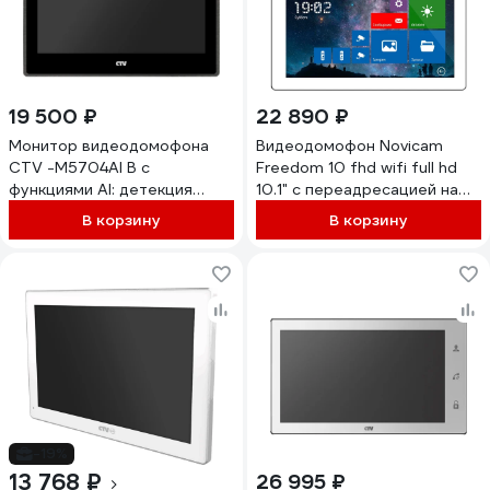
19 500 ₽
22 890 ₽
Монитор видеодомофона
Видеодомофон Novicam
CTV -M5704AI B с
Freedom 10 fhd wifi full hd
функциями AI: детекция
10.1" c переадресацией на
обнаружения человека,
смартфон v. 4479
В корзину
В корзину
распознавание лица,
поддержка форматов AHD,
TVI, CVI и CVBS с
разрешением 1080p/720p
10-0001057
-19%
13 768 ₽
26 995 ₽