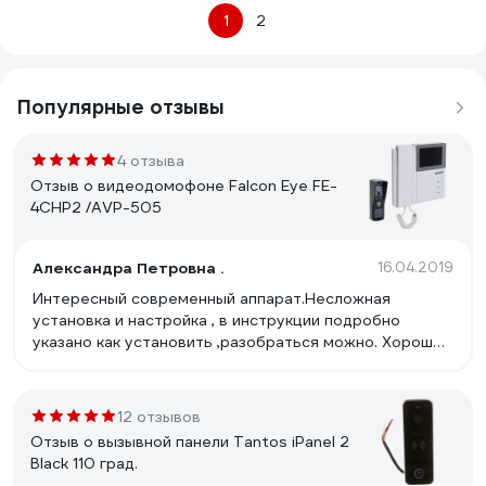
1
2
Популярные отзывы
4 отзыва
Отзыв о видеодомофоне Falcon Eye FE-
4CHP2 /AVP-505
Александра Петровна .
16.04.2019
Интересный современный аппарат.Несложная
установка и настройка , в инструкции подробно
указано как установить ,разобраться можно. Хорошее
цветное качество изображения ,резкое . Звонок
громкий . Вызывную панель установили на лестнице
-слышен на весь подъезд и звонок и разговор .
12 отзывов
Отзыв о вызывной панели Tantos iPanel 2
Black 110 град.