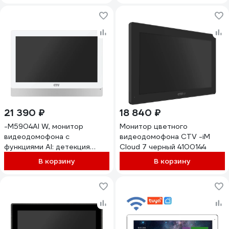
TVI, CVI и CVBS с
разрешением 10 10-
0001055
21 390 ₽
18 840 ₽
-M5904AI W, монитор
Монитор цветного
видеодомофона с
видеодомофона CTV -iM
функциями AI: детекция
Cloud 7 черный 4100144
обнаружения человека,
В корзину
В корзину
распознавание лица,
поддержка форматов AHD,
TVI, CVI и CVBS с
разрешением 1080p/720p/
CTV 10-0001061