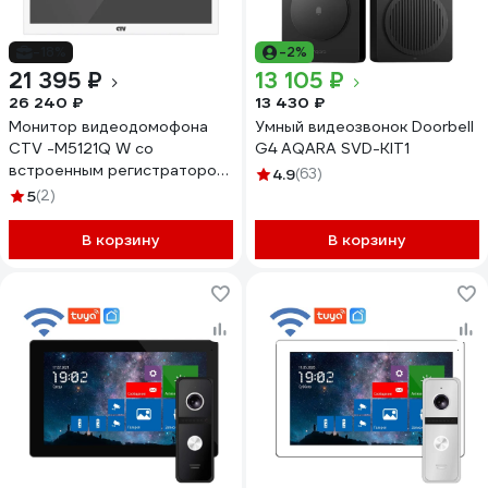
-18%
-2%
21 395 ₽
13 105 ₽
26 240 ₽
13 430 ₽
Монитор видеодомофона
Умный видеозвонок Doorbell
CTV -M5121Q W со
G4 AQARA SVD-KIT1
встроенным регистратором
4.9
(63)
и режимом квадратора,
5
(2)
детекция обнаружения
человека, одновременная
В корзину
В корзину
запись по 4 каналам,
поддержка форма 10-
0001065