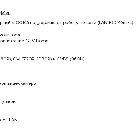
0144
рный 4100144 поддерживает работу по сети (LAN 100Мбит/с).
монитора.
 приложение CTV Home.
80P), CVI (720P, 1080P) и CVBS (960H).
ной видеокамеры.
щелкой.
x +IETAB.