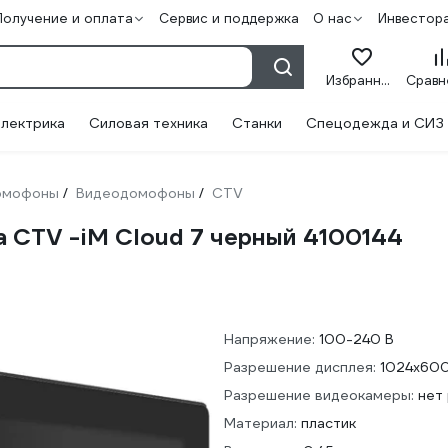
Получение и оплата
Сервис и поддержка
О нас
Инвестор
Избранное
лектрика
Силовая техника
Станки
Спецодежда и СИЗ
омофоны
Видеодомофоны
CTV
/
/
 CTV -iM Cloud 7 черный 4100144
Напряжение:
100-240 В
Разрешение дисплея:
1024х600
Разрешение видеокамеры:
нет 
Материал:
пластик