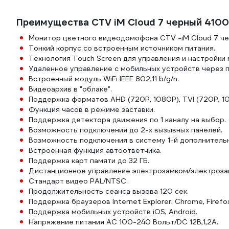
Преимущества CTV iM Cloud 7 черный 410
Монитор цветного видеодомофона CTV -iM Cloud 7 че
Тонкий корпус со встроенным источником питания.
Технология Touch Screen для управления и настройки 
Удаленное управление с мобильных устройств через
Встроенный модуль WiFi IEEE 802,11 b/g/n.
Видеоархив в "облаке".
Поддержка форматов AHD (720P, 1080P), TVI (720P, 10
Функция часов в режиме заставки.
Поддержка детектора движения по 1 каналу на выбор.
Возможность подключения до 2-х вызывных панелей.
Возможность подключения в систему 1-й дополнитель
Встроенная функция автоответчика.
Поддержка карт памяти до 32 ГБ.
Дистанционное управление электрозамком/электроза
Стандарт видео PAL/NTSC.
Продолжительность сеанса вызова 120 сек.
Поддержка браузеров Internet Explorer; Chrome, Firefo
Поддержка мобильных устройств iOS, Android.
Напряжение питания АС 100-240 Вольт/DC 12B,1,2А.