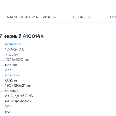
РАСХОДНЫЕ МАТЕРИАЛЫ
ВОПРОСЫ
СП
 7 черный 4100144
монитор
100-240 В
7 дюйм
1024х600 px
нет px
есть
пластик
0.45 кг
190x120x21 мм
черный
от 0 до +50 °С
не IP домофон
WiFi
нет