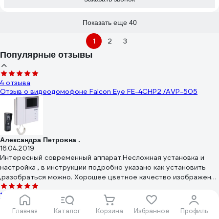
Показать еще 40
1
2
3
Популярные отзывы
4 отзыва
Отзыв о видеодомофоне Falcon Eye FE-4CHP2 /AVP-505
Александра Петровна .
16.04.2019
Интересный современный аппарат.Несложная установка и
настройка , в инструкции подробно указано как установить
,разобраться можно. Хорошее цветное качество изображения
,резкое . Звонок громкий . Вызывную панель установили на
12 отзывов
лестнице -слышен на весь подъезд и звонок и разговор .
Отзыв о вызывной панели Tantos iPanel 2 Black 110 град.
Главная
Каталог
Корзина
Избранное
Профиль