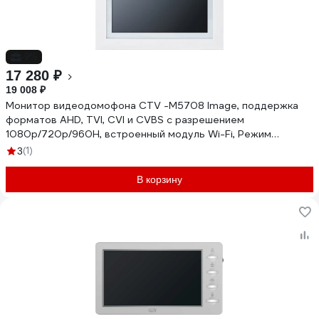
-9%
17 280 ₽
19 008 ₽
Монитор видеодомофона CTV -M5708 Image, поддержка
форматов AHD, TVI, CVI и CVBS с разрешением
1080p/720p/960H, встроенный модуль Wi-Fi, Режим
"Картина" с демонстрацией загруженных изображений. 3
(1)
3
сменные декоративные рамки в комплекте. 10-0000574
В корзину