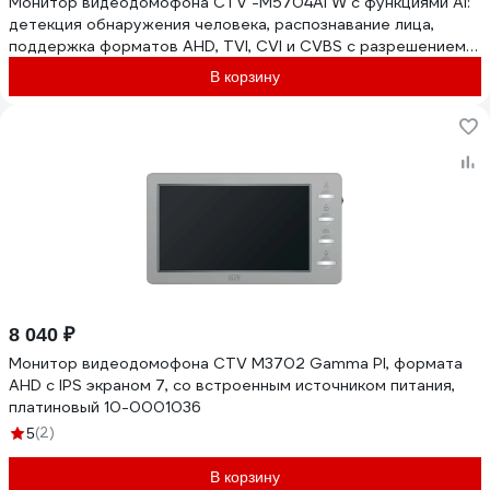
Монитор видеодомофона CTV -M5704AI W с функциями AI:
детекция обнаружения человека, распознавание лица,
поддержка форматов AHD, TVI, CVI и CVBS с разрешением
1080p/720p 10-0001058
В корзину
8 040 ₽
Монитор видеодомофона CTV M3702 Gamma PI, формата
AHD с IPS экраном 7, со встроенным источником питания,
платиновый 10-0001036
(2)
5
В корзину