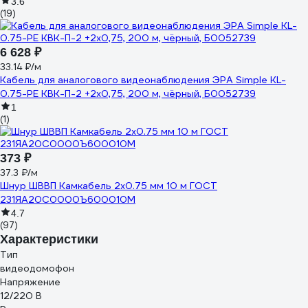
3.6
(19)
6 628 ₽
33.14 ₽/м
Кабель для аналогового видеонаблюдения ЭРА Simple KL-
0.75-PE КВК-П-2 +2x0,75, 200 м, чёрный, Б0052739
1
(1)
373 ₽
37.3 ₽/м
Шнур ШВВП Камкабель 2x0.75 мм 10 м ГОСТ
231ЯA20C0000Ъ600010М
4.7
(97)
Характеристики
Тип
видеодомофон
Напряжение
12/220 В