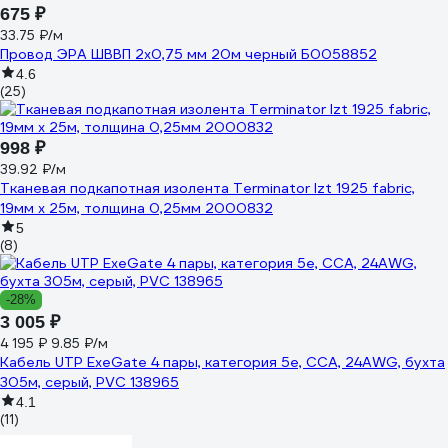
675 ₽
33.75 ₽/м
Провод ЭРА ШВВП 2x0,75 мм 20м черный Б0058852
4.6
(25)
998 ₽
39.92 ₽/м
Тканевая подкапотная изолента Terminator Izt 1925 fabric,
19мм х 25м, толщина 0,25мм 2000832
5
(8)
-28%
3 005 ₽
4 195 ₽
9.85 ₽/м
Кабель UTP ExeGate 4 пары, категория 5e, CCA, 24AWG, бухта
305м, серый, PVC 138965
4.1
(11)