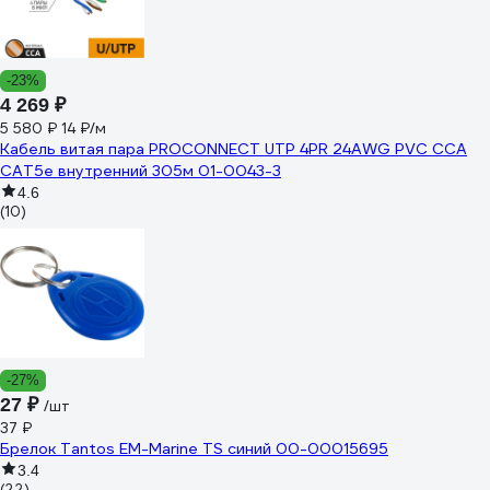
-23%
4 269 ₽
5 580 ₽
14 ₽/м
Кабель витая пара PROCONNECT UTP 4PR 24AWG PVC CCA
CAT5e внутренний 305м 01-0043-3
4.6
(10)
-27%
27 ₽
/шт
37 ₽
Брелок Tantos EM-Marine TS синий 00-00015695
3.4
(22)