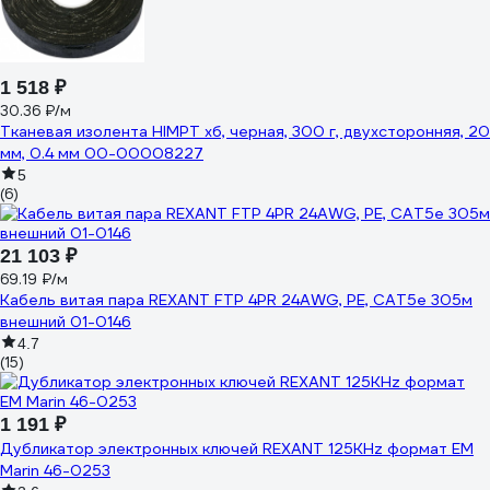
1 518 ₽
30.36 ₽/м
Тканевая изолента HIMPT хб, черная, 300 г, двухсторонняя, 20
мм, 0.4 мм 00-00008227
5
(6)
21 103 ₽
69.19 ₽/м
Кабель витая пара REXANT FTP 4PR 24AWG, PE, CAT5e 305м
внешний 01-0146
4.7
(15)
1 191 ₽
Дубликатор электронных ключей REXANT 125KHz формат EM
Marin 46-0253