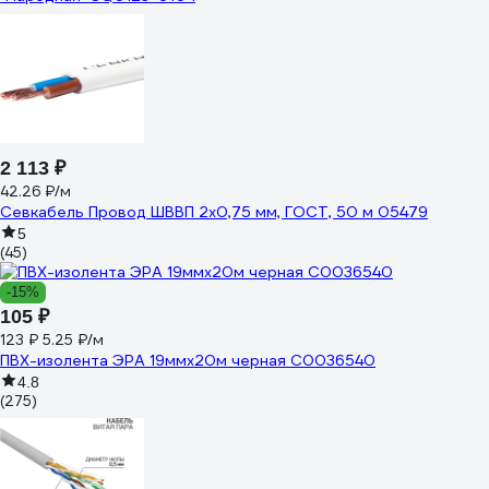
2 113 ₽
42.26 ₽/м
Севкабель Провод ШВВП 2х0,75 мм, ГОСТ, 50 м 05479
5
(45)
-15%
105 ₽
123 ₽
5.25 ₽/м
ПВХ-изолента ЭРА 19ммх20м черная C0036540
4.8
(275)