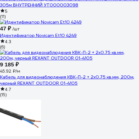
305м ВНУТРЕННИЙ УТ000003098
5
(11)
47 ₽
/шт
Идентификатор Novicam Et10 4249
4.3
(6)
9 185 ₽
45.92 ₽/м
Кабель для видеонаблюдения КВК-П-2 + 2х0.75 кв.мм, 200м,
черный REXANT OUTDOOR 01-4105
4.7
(15)