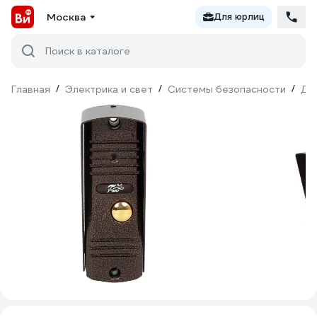
Москва
Для юрлиц
Поиск в каталоге
Главная
/
Электрика и свет
/
Системы безопасности
/
До