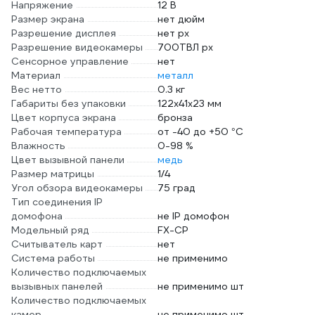
Напряжение
12 В
Размер экрана
нет дюйм
Разрешение дисплея
нет px
Разрешение видеокамеры
700ТВЛ px
Сенсорное управление
нет
Материал
металл
Вес нетто
0.3 кг
Габариты без упаковки
122х41х23 мм
Цвет корпуса экрана
бронза
Рабочая температура
от -40 до +50 °С
Влажность
0-98 %
Цвет вызывной панели
медь
Размер матрицы
1/4
Угол обзора видеокамеры
75 град
Тип соединения IP
домофона
не IP домофон
Модельный ряд
FX-CP
Считыватель карт
нет
Система работы
не применимо
Количество подключаемых
вызывных панелей
не применимо шт
Количество подключаемых
камер
не применимо шт