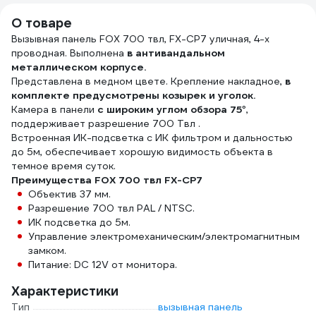
внешний
О товаре
УТ-00000566
Вызывная панель FOX 700 твл, FX-CP7 уличная, 4-х
проводная. Выполнена
в антивандальном
металлическом корпусе.
Представлена в медном цвете. Крепление накладное,
в
комплекте предусмотрены козырек и уголок.
Камера в панели
с широким углом обзора 75°
,
поддерживает разрешение 700 Твл .
Встроенная ИК-подсветка с ИК фильтром и дальностью
до 5м, обеспечивает хорошую видимость объекта в
темное время суток.
Преимущества FOX 700 твл FX-CP7
Объектив 37 мм.
Разрешение 700 твл PAL / NTSC.
ИК подсветка до 5м.
Управление электромеханическим/электромагнитным
замком.
Питание: DC 12V от монитора.
Характеристики
Тип
вызывная панель