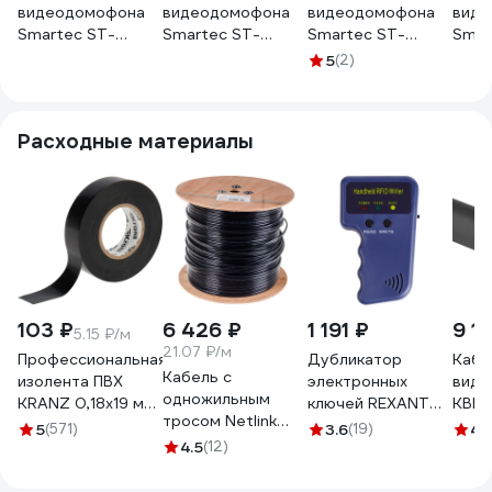
видеодомофона
видеодомофона
видеодомофона
виде
Smartec ST-
Smartec ST-
Smartec ST-
Smar
DS526C-SL на 2
DS306C-SL 600
DS506C-SL 600
DS53
5
(2)
абонента, 600
ТВЛ, серебряный
ТВЛ, серебряный
абон
ТВЛ, серебряный
smkd0372
smkd0504
ТВЛ,
smkd0505
smk
Расходные материалы
103 ₽
6 426 ₽
1 191 ₽
9 1
5.15 ₽/м
21.07 ₽/м
Профессиональная
Дубликатор
Кабе
Кабель с
изолента ПВХ
электронных
виде
одножильным
KRANZ 0,18х19 мм,
ключей REXANT
КВК-
тросом Netlink
20 м, черная KR-
125KHz формат
кв.м
5
(571)
3.6
(19)
4.
омедненный NL-
09-2806
4.5
(12)
EM Marin 46-0253
черн
CCA UTP 4PR 24
OUT
AWG CAT5е 305м
4105