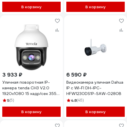
В корзину
В корзину
3 933 ₽
6 590 ₽
Уличная поворотная IP-
Видеокамера уличная Dahua
камера tenda CH3 V2.0
IP с WI-FI DH-IPC-
1920x1080 15 кадр/сек 355°
HFW1230DS1P-SAW-0280B
по горизонтали 90° по
5
(5)
4.8
(45)
вертикали Wi-Fi ночная
съемка до 30 м датчик
В корзину
В корзину
движения IP65 от -30° до
60° C sd-карта 128GB 2