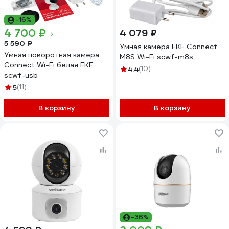
-16%
4 700 ₽
4 079 ₽
5 590 ₽
Умная камера EKF Connect
Умная поворотная камера
M8S Wi-Fi scwf-m8s
Connect Wi-Fi белая EKF
4.4
(10)
scwf-usb
5
(11)
В корзину
В корзину
-36%