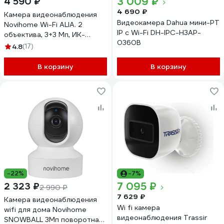
3 009 ₽
4 590 ₽
4 690 ₽
Камера видеонаблюдения
Видеокамера Dahua мини-PT
Novihome Wi-Fi ALIA. 2
IP с Wi-Fi DH-IPC-H3AP-
объектива, 3+3 Мп, ИК-
0360B
подсветка, MicroSD,
4.8
(17)
приложение Smart life
M9504
В корзину
В корзину
-22%
-7%
7 095 ₽
2 323 ₽
2 990 ₽
7 629 ₽
Камера видеонаблюдения
Wi fi камера
wifi для дома Novihome
видеонаблюдения Trassir
SNOWBALL 3Мп поворотная,