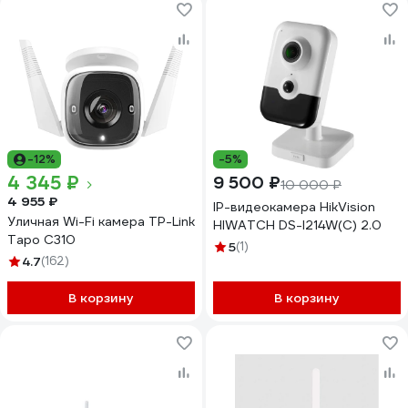
-12%
-5%
4 345 ₽
9 500 ₽
10 000 ₽
4 955 ₽
IP-видеокамера HikVision
Уличная Wi-Fi камера TP-Link
HIWATCH DS-I214W(С) 2.0
Tapo C310
5
(1)
4.7
(162)
В корзину
В корзину