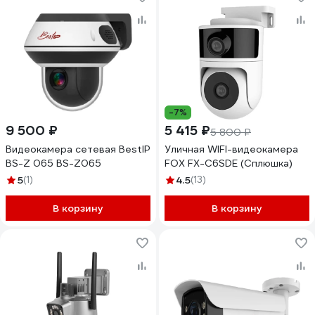
внешние антенны белый
10000131363
-7%
9 500 ₽
5 415 ₽
5 800 ₽
Видеокамера сетевая BestIP
Уличная WIFI-видеокамера
BS-Z 065 BS-Z065
FOX FX-C6SDE (Сплюшка)
5
(1)
4.5
(13)
В корзину
В корзину