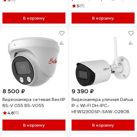
ночная съемка для дома,
5
(8)
квартиры, дачи 1519
В корзину
В корзину
8 500 ₽
9 390 ₽
Видеокамера сетевая BestIP
Видеокамера уличная Dahua
BS-V 055 BS-V055
IP с WI-FI DH-IPC-
HFW1230DSP-SAW-0280B
4.8
(6)
В корзину
В корзину