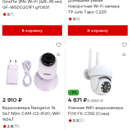
Домашняя умная
Giraffe 3Мп Wi-Fi (4/6-36 мм)
поворотная Wi-Fi камера
GF-WSD0201F1 gf0631
TP-Link Tapo C225
5
(1)
5
(4)
В корзину
В корзину
-8%
2 910 ₽
4 871 ₽
5 280 ₽
Видеокамера Navigator 14
Уличная WiFi-видеокамера
547 NSH-CAM-02-IP20-WiFi
FOX FX-C3SE (Сова)
14547
3.5
(2)
3.8
(15)