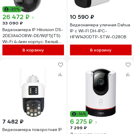
-20%
26 472 ₽
10 590 ₽
33 090 ₽
Видеокамера уличная Dahua
Видеокамера IP Hikvision DS-
IP с WI-FI DH-IPC-
2DE3A400BW-DE/W(F1)(T5)
HFW1430DTP-STW-0280B
Wi-Fi 4-4мм корпус: белый
1863209
В корзину
В корзину
-14%
6 275 ₽
7 482 ₽
7 299 ₽
Видеокамера поворотная IP