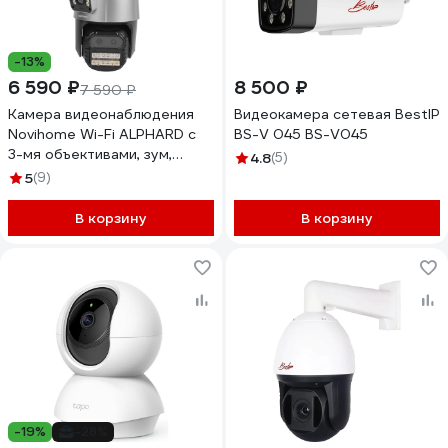
-13%
6 590 ₽
8 500 ₽
7 590 ₽
Камера видеонаблюдения
Видеокамера сетевая BestIP
Novihome Wi-Fi ALPHARD с
BS-V 045 BS-V045
3-мя объективами, зум,
4.8
(5)
3+3+3 Мп, MicroSD,
5
(9)
приложение iCSee M9505
В корзину
В корзину
-19%
-28%