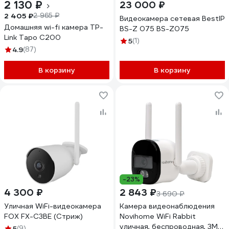
2 130 ₽
23 000 ₽
2 405 ₽
2 965 ₽
Видеокамера сетевая BestIP
Домашняя wi-fi камера TP-
BS-Z 075 BS-Z075
Link Tapo C200
5
(1)
4.9
(87)
В корзину
В корзину
-23%
4 300 ₽
2 843 ₽
3 690 ₽
Уличная WiFi-видеокамера
Камера видеонаблюдения
FOX FX-C3BE (Cтриж)
Novihome WiFi Rabbit
уличная, беспроводная, 3МП
5
(9)