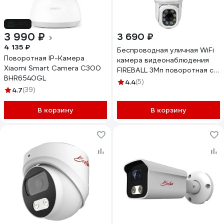
-4%
3 990 ₽
3 690 ₽
4 135 ₽
Беспроводная уличная WiFi
Поворотная IP-Камера
камера видеонаблюдения
Xiaomi Smart Camera C300
FIREBALL 3Мп поворотная с
BHR6540GL
микрофоном Tuya Smart Life
4.4
(5)
4.7
(39)
Novihome 1505
В корзину
В корзину