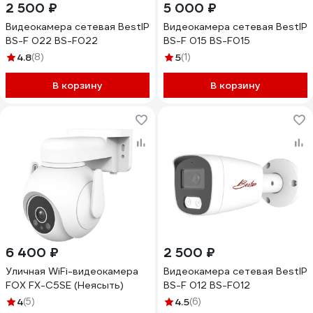
2 500 ₽
5 000 ₽
Видеокамера сетевая BestIP
Видеокамера сетевая BestIP
BS-F 022 BS-F022
BS-F 015 BS-F015
4.8
(8)
5
(1)
В корзину
В корзину
6 400 ₽
2 500 ₽
Уличная WiFi-видеокамера
Видеокамера сетевая BestIP
FOX FX-C5SE (Неясыть)
BS-F 012 BS-F012
4
(5)
4.5
(6)