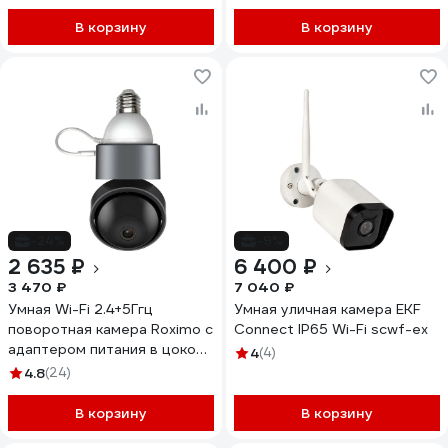
В корзину
В корзину
-24%
-9%
2 635 ₽
6 400 ₽
3 470 ₽
7 040 ₽
Умная Wi-Fi 2.4+5Ггц
Умная уличная камера EKF
поворотная камера Roximo с
Connect IP65 Wi-Fi sсwf-ex
адаптером питания в цоколь
4
(4)
E27 c Алисой RHC201-E27
4.8
(24)
В корзину
В корзину