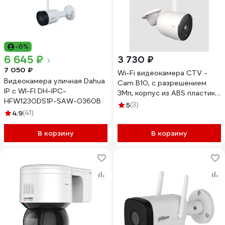
-6%
6 645 ₽
3 730 ₽
7 050 ₽
Wi-Fi видеокамера CTV -
Видеокамера уличная Dahua
Cam B10, с разрешением
IP с WI-FI DH-IPC-
3Мп, корпус из ABS пластика,
HFW1230DS1P-SAW-0360B
с функцией "День/Ночь", 18
5
(3)
4.9
(41)
ИК-диодов, детекция
движения, аудио, поддержка
В корзину
P2P 10-0000900
В корзину