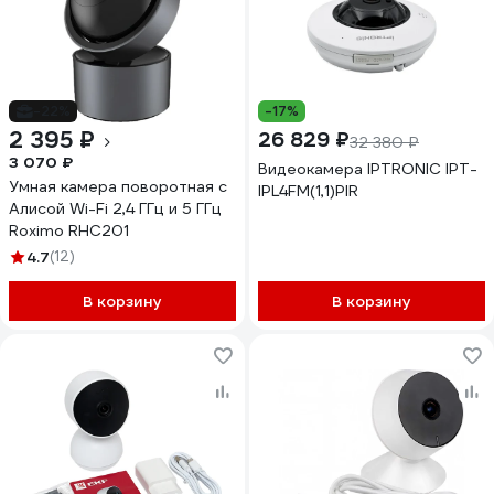
-22%
-17%
2 395 ₽
26 829 ₽
32 380 ₽
3 070 ₽
Видеокамера IPTRONIC IPT-
Умная камера поворотная c
IPL4FM(1,1)PIR
Алисой Wi-Fi 2,4 ГГц и 5 ГГц
Roximo RHC201
4.7
(12)
В корзину
В корзину