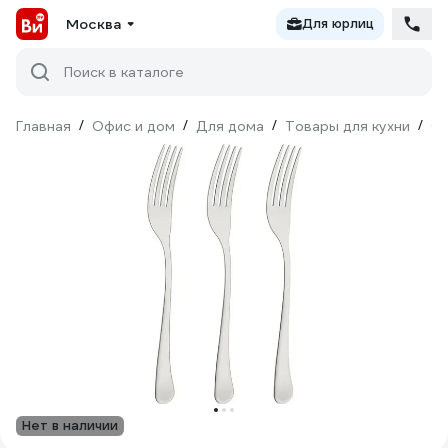
Москва
Для юрлиц
Поиск в каталоге
Главная
/
Офис и дом
/
Для дома
/
Товары для кухни
/
С
Нет в наличии