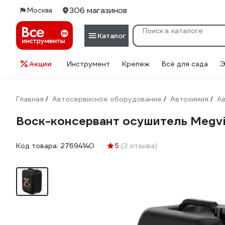
306 магазинов
Москва
Каталог
Акции
Инструмент
Крепеж
Всё для сада
Э
Главная
Автосервисное оборудование
Автохимия
А
/
/
/
Воск-консервант осушитель Megvi
Код товара:
27694140
5
(3 отзыва)