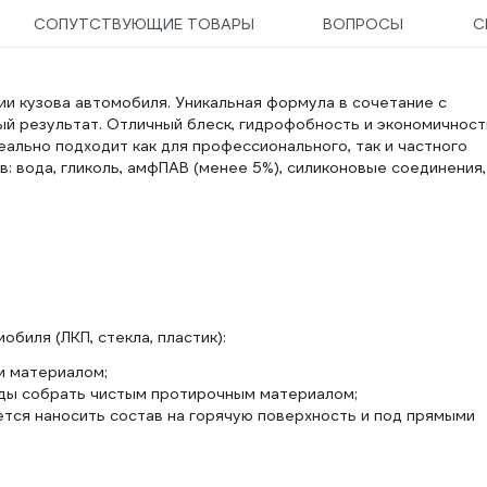
СОПУТСТВУЮЩИЕ ТОВАРЫ
ВОПРОСЫ
С
и кузова автомобиля. Уникальная формула в сочетание с
й результат. Отличный блеск, гидрофобность и экономичност
еально подходит как для профессионального, так и частного
в: вода, гликоль, амфПАВ (менее 5%), силиконовые соединения,
обиля (ЛКП, стекла, пластик):
м материалом;
оды собрать чистым протирочным материалом;
тся наносить состав на горячую поверхность и под прямыми