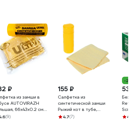
-29%
32 ₽
155 ₽
532 
лфетка из замши в
Салфетка из
Безвор
бусе AUTOVIRAZH
синтетической замши
Retic 
льшая, 66х43х0.2 см
Рыжий кот в тубе,
Scienc
-018311
43x32см 104777
11x21 с
4.6
(9)
4.7
(7)
4.6
(2