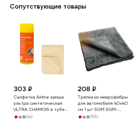
Сопутствующие товары
303 ₽
208 ₽
Салфетка Airline замша
Тряпка из микрофибры
ультра синтетическая
для автомобиля 40х40
ULTRA CHAMOIS в тубе
см 1 шт SGM SGM-
40х32 см AB-C-03
TOWEL-S1
4.9
(44)
4.9
(155)