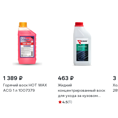
1 389 ₽
463 ₽
3
Горячий воск HOT WAX
Жидкий
Хо
ACG 1 л 1007379
концентрированный воск
28
для ухода за кузовом
KERRY KR-308
4.5
(6)