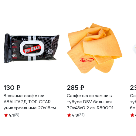
130 ₽
285 ₽
2
Влажные салфетки
Салфетка из замши в
Са
АВАНГАРД TOP GEAR
тубусе DSV большая,
ту
универсальные 20х16см
70х43х0.2 см R89001
бо
45шт TG-30107
AV
4.1
(8)
4.9
(31)