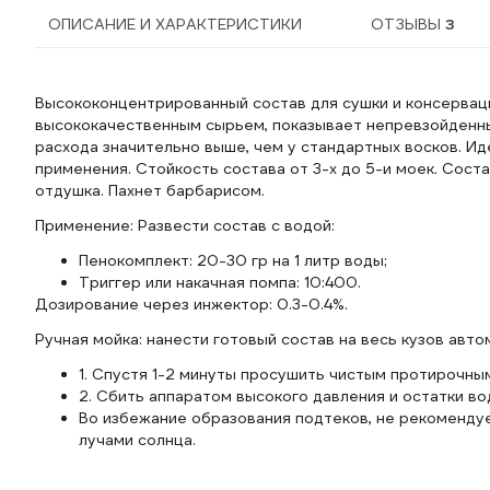
ОПИСАНИЕ И ХАРАКТЕРИСТИКИ
ОТЗЫВЫ
3
Высококонцентрированный состав для сушки и консерваци
высококачественным сырьем, показывает непревзойденны
расхода значительно выше, чем у стандартных восков. Ид
применения. Стойкость состава от 3-х до 5-и моек. Соста
отдушка. Пахнет барбарисом.
Применение: Развести состав с водой:
Пенокомплект: 20-30 гр на 1 литр воды;
Триггер или накачная помпа: 10:400.
Дозирование через инжектор: 0.3-0.4%.
Ручная мойка: нанести готовый состав на весь кузов автом
1. Спустя 1-2 минуты просушить чистым протирочны
2. Сбить аппаратом высокого давления и остатки в
Во избежание образования подтеков, не рекомендуе
лучами солнца.