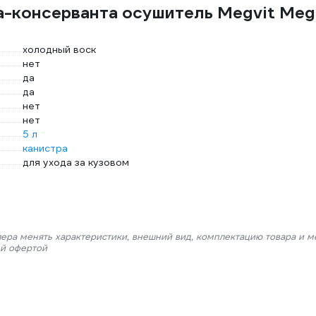
а-консерванта осушитель Megvit Meg
холодный воск
нет
да
да
нет
нет
5 л
канистра
для ухода за кузовом
лера менять характеристики, внешний вид, комплектацию товара и м
ой офертой