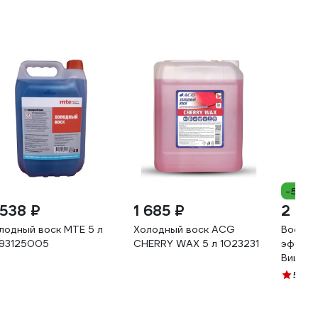
-5%
 538 ₽
1 685 ₽
2 60
лодный воск MTE 5 л
Холодный воск ACG
Воск с
93125005
CHERRY WAX 5 л 1023231
эффект
Вишня)
5
(1)