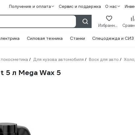
Получение и оплата
Сервис и поддержка
О нас
Инве
Избранное
лектрика
Силовая техника
Станки
Спецодежда и СИЗ
втокосметика
Для кузова автомобиля
Воск для авто
Холо
/
/
/
t 5 л Mega Wax 5