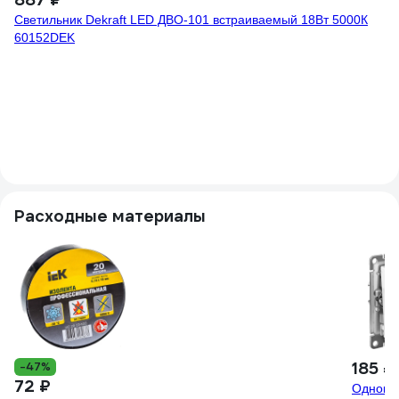
Светильник Dekraft LED ДВО-101 встраиваемый 18Вт 5000К
60152DEK
1
Вс
7w
Расходные материалы
185 ₽
-47%
72 ₽
Однокла