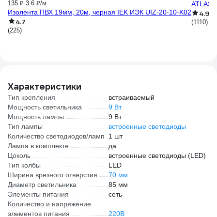
135 ₽
3.6 ₽/м
ATLAS 
Изолента ПВХ 19мм, 20м, черная IEK ИЭК UIZ-20-10-K02
4.9
4.7
(1110)
(225)
Характеристики
Тип крепления
встраиваемый
Мощность светильника
9 Вт
Мощность лампы
9 Вт
Тип лампы
встроенные светодиоды
Количество светодиодов/ламп
1 шт
Лампа в комплекте
да
Цоколь
встроенные светодиоды (LED)
Тип колбы
LED
Ширина врезного отверстия
70 мм
Диаметр светильника
85 мм
Элементы питания
сеть
Количество и напряжение
элементов питания
220В