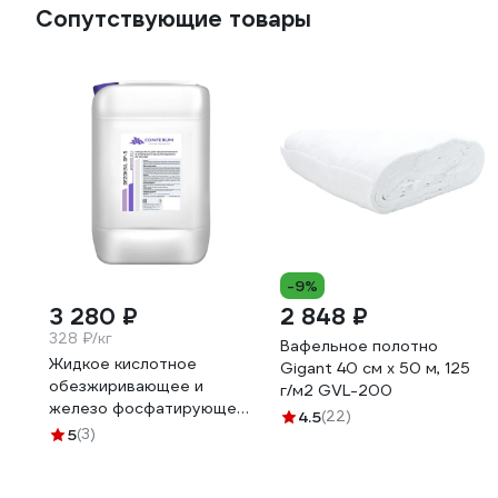
Сопутствующие товары
-9%
3 280 ₽
2 848 ₽
328 ₽/кг
Вафельное полотно
Жидкое кислотное
Gigant 40 см х 50 м, 125
обезжиривающее и
г/м2 GVL-200
железо фосфатирующее
4.5
(22)
средство КОНФЕРУМ
5
(3)
Дезоксил-оф-с
концентрат 1915/1