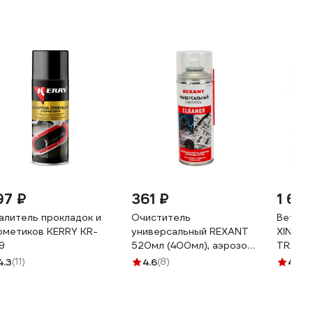
97 ₽
361 ₽
1 65
алитель прокладок и
Очиститель
Ветош
рметиков KERRY KR-
универсальный REXANT
XINMA
9
520мл (400мл), аэрозоль
TRADE 
85-0002
цветно
4.3
(11)
4.6
(8)
4.3
(3
брикет