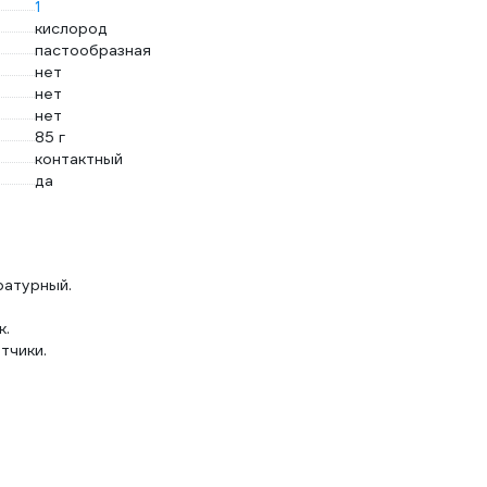
1
кислород
пастообразная
нет
нет
нет
85 г
контактный
да
ратурный.
к.
тчики.