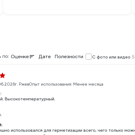
 по:
Оценке
Дате
Полезности
5
С фото или видео
06.2026
г. Ржев
Опыт использования: Менее месяца
:
й. Высокотемпературный.
.
:
шно использовался для герметизации всего, чего только можн