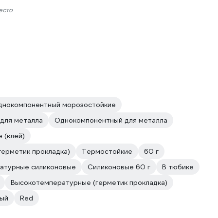
есто
днокомпонентный морозостойкие
для металла
Однокомпонентный для металла
 (клей)
ерметик прокладка)
Термостойкие
60 г
атурные силиконовые
Силиконовые 60 г
В тюбике
Высокотемпературные (герметик прокладка)
ый
Red