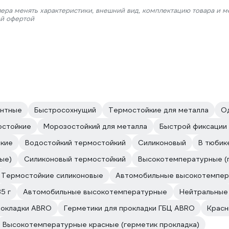
лера менять характеристики, внешний вид, комплектацию товара и м
ой офертой
нтные
Быстросохнущий
Термостойкие для металла
О
остойкие
Морозостойкий для металла
Быстрой фиксации 
йкие
Водостойкий термостойкий
Силиконовый
В тюбике
ые)
Силиконовый термостойкий
Высокотемпературные (г
Термостойкие силиконовые
Автомобильные высокотемпер
5 г
Автомобильные высокотемпературные
Нейтральные
рокладки ABRO
Герметики для прокладки ГБЦ ABRO
Красн
Высокотемпературные красные (герметик прокладка)