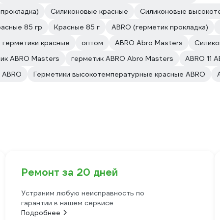
прокладка)
Силиконовые красные
Силиконовые высокоте
асные 85 гр
Красные 85 г
ABRO (герметик прокладка)
 герметики красные
оптом
ABRO Abro Masters
Силико
ик ABRO Masters
герметик ABRO Abro Masters
ABRO 11 A
е ABRO
Герметики высокотемпературные красные ABRO
Ремонт за 20 дней
Устраним любую неисправность по
гарантии в нашем сервисе
Подробнее