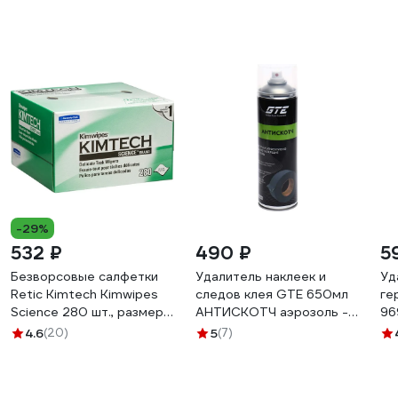
-29%
532 ₽
490 ₽
5
Безворсовые салфетки
Удалитель наклеек и
Уд
Retic Kimtech Kimwipes
следов клея GTE 650мл
ге
Science 280 шт., размер
АНТИСКОТЧ аэрозоль -
96
11x21 см WIPE-KC-01
AS650 428810
4.6
(20)
5
(7)