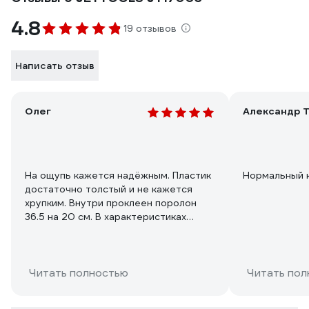
4.8
19 отзывов
Написать отзыв
Олег
Александр Т
На ощупь кажется надёжным. Пластик
Нормальный 
достаточно толстый и не кажется
хрупким. Внутри проклеен поролон
36.5 на 20 см. В характеристиках
наружные размеры, внутренние - 36.5
на 20 см., высота - 11 см., плюс есть
полости. В петлях металлические оси.
В боксе для мелочей 6-ть
Читать полностью
Читать пол
перегородок переставные. Защёлки
пластиковые.