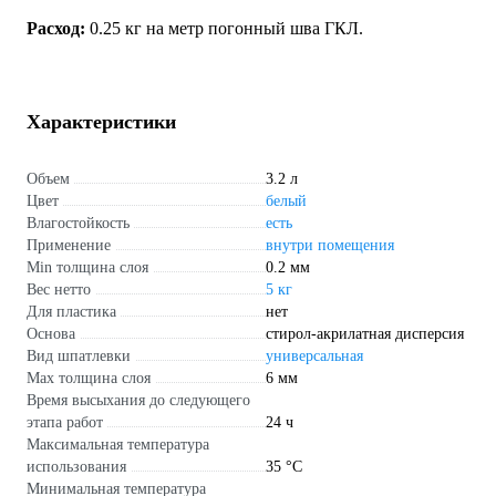
Расход:
0.25 кг на метр погонный шва ГКЛ.
Характеристики
Объем
3.2 л
Цвет
белый
Влагостойкость
есть
Применение
внутри помещения
Min толщина слоя
0.2 мм
Вес нетто
5 кг
Для пластика
нет
Основа
стирол-акрилатная дисперсия
Вид шпатлевки
универсальная
Max толщина слоя
6 мм
Время высыхания до следующего
этапа работ
24 ч
Максимальная температура
использования
35 °С
Минимальная температура