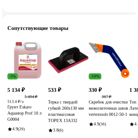
Сопутствующие товары
-5%
-10%
5 134 ₽
533 ₽
330 ₽
1 3
5 404 ₽
367 ₽
513.4 ₽/л
Терка с твердой
Скребок для очистки
Топ 
Грунт Eskaro
губкой 260x130 мм
межплиточных швов
Лате
Aquastop Prof 10 л
пластмассовая
vertextools 0012-50-1
конц
G0004
TOPEX 13A332
4.9
(36)
4.
4.9
(29)
3.8
(6)